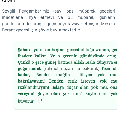
Cevap
Sevgili Peygamberimiz (sav) bazı mübarek geceleri
ibadetlerle ihya etmeyi ve bu mübarek günlerin
gündüzünü de oruçlu geçirmeyi tavsiye etmiştir. Mesela
Beraat gecesi için şöyle buyurmaktadır:
Şaban ayının on beşinci gecesi olduğu zaman, ge
ibadete kalkın. Ve o gecenin gündüzünde
oruç
Çünkü o gece güneş batınca Allah Teala dünyaya e
göğe inerek
(rahmet nazarı ile bakarak)
fecir o
kadar, 'Benden mağfiret dileyen yok m
bağışlayayım! Benden rızık isteyen yok m
rızıklandırayım! Belaya duçar olan yok mu, ona
vereyim! Şöyle olan yok mu? Böyle olan yo
1
buyurur."