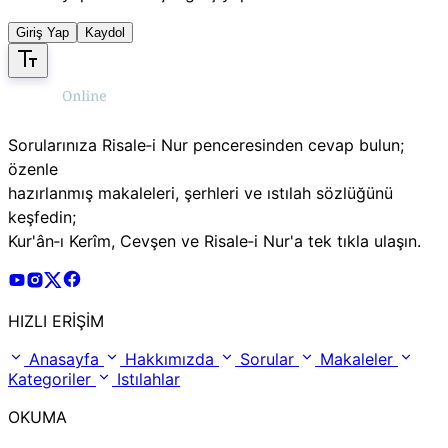
Giriş Yap
Kaydol
Sorularınıza Risale‑i Nur penceresinden cevap bulun;
özenle
hazırlanmış makaleleri, şerhleri ve ıstılah sözlüğünü
keşfedin;
Kur'ân‑ı Kerîm, Cevşen ve Risale‑i Nur'a tek tıkla ulaşın.
Risale Online Youtube Hesabı
Risale Online Instagram Hesabı
Risale Online X Hesabı
Risale Online Facebook Hesabı
HIZLI ERİŞİM
Anasayfa
Hakkımızda
Sorular
Makaleler
Kategoriler
Istılahlar
OKUMA