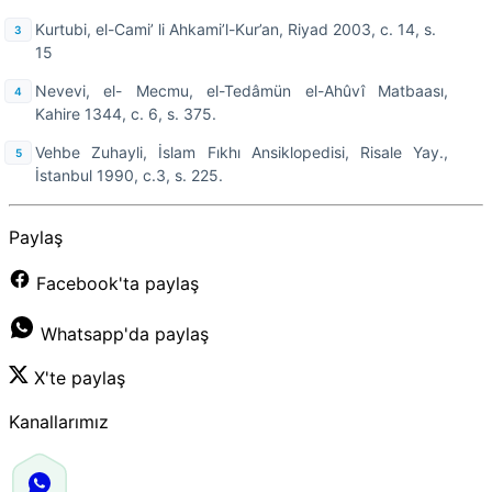
Kurtubi, el-Cami’ li Ahkami’l-Kur’an, Riyad 2003, c. 14, s.
15
Nevevi, el- Mecmu, el-Tedâmün el-Ahûvî Matbaası,
Kahire 1344, c. 6, s. 375.
Vehbe Zuhayli, İslam Fıkhı Ansiklopedisi, Risale Yay.,
İstanbul 1990, c.3, s. 225.
Paylaş
Facebook'ta paylaş
Whatsapp'da paylaş
X'te paylaş
Kanallarımız