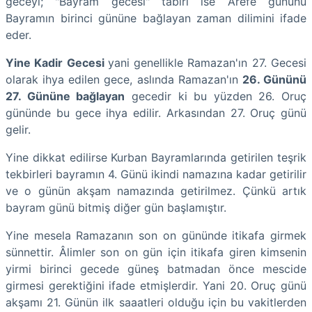
geceyi; "Bayram gecesi" tabiri ise Arefe gününü
Bayramın birinci gününe bağlayan zaman dilimini ifade
eder.
Yine Kadir Gecesi
yani genellikle Ramazan'ın 27. Gecesi
olarak ihya edilen gece, aslında Ramazan'ın
26. Gününü
27. Gününe bağlayan
gecedir ki bu yüzden 26. Oruç
gününde bu gece ihya edilir. Arkasından 27. Oruç günü
gelir.
Yine dikkat edilirse Kurban Bayramlarında getirilen teşrik
tekbirleri bayramın 4. Günü ikindi namazına kadar getirilir
ve o günün akşam namazında getirilmez. Çünkü artık
bayram günü bitmiş diğer gün başlamıştır.
Yine mesela Ramazanın son on gününde itikafa girmek
sünnettir. Âlimler son on gün için itikafa giren kimsenin
yirmi birinci gecede güneş batmadan önce mescide
girmesi gerektiğini ifade etmişlerdir. Yani 20. Oruç günü
akşamı 21. Günün ilk saaatleri olduğu için bu vakitlerden