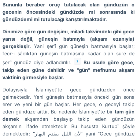
Bununla beraber oruç tutulacak olan gündüzün o
gecenin öncesindeki gündüzde mi sonrasında ki
gündüzdemi mi tutulacağı karıştırılmaktadır.
Dinimize göre gün değişimi, miladi takvimdeki gibi gece
yarısı değil, güneşin batımıyla (akşam ezanıyla)
gerçekleşir.
Yani şer‘î gün güneşin batmasıyla başlar;
fecr-i sâdıktan güneşin batmasına kadar olan süre de
2
şer‘î gündüz diye adlandırılır.
Bu usule göre gece,
takip eden güne dahildir ve "gün" mefhumu akşam
vaktinin girmesiyle başlar.
Dolayısıyla İslamiyet'te gece gündüzden önce
gelmektedir. Yani güneşin batmasıyla önceki gün sona
erer ve yeni bir gün başlar.
Her gece, o geceyi takip
eden gündüze aittir. Bu nedenle İslamiyet'te bir
tam gün
demek
akşamdan başlayıp takip eden gündüzün
akşamını ifade etmektedir. Bu hususta Kurtubî şöyle
demektedir: “لأن الليل يتقدم النهار” yani “Gece gündüze