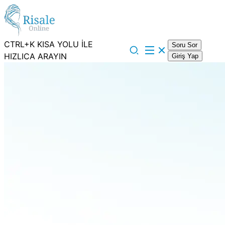
CTRL+K KISA YOLU İLE
Soru Sor
HIZLICA ARAYIN
Giriş Yap