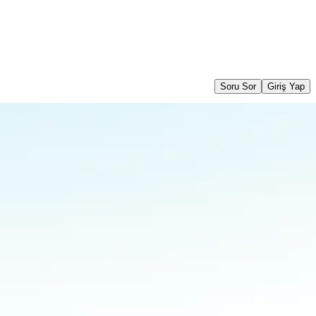
Soru Sor
Giriş Yap