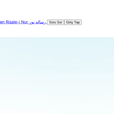
şen
Risale-i Nur
رساله نور
Soru Sor
Giriş Yap