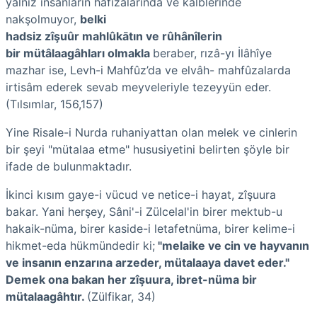
yalnız insanların hâfızalarında ve kalblerinde
nakşolmuyor,
belki
hadsiz zîşuûr mahlûkātın ve rûhânîlerin
bir mütâlaagâhları olmakla
beraber, rızâ-yı İlâhîye
mazhar ise, Levh-i Mahfûz’da ve elvâh- mahfûzalarda
irtisâm ederek sevab meyveleriyle tezeyyün eder.
(Tılsımlar, 156,157)
Yine Risale-i Nurda ruhaniyattan olan melek ve cinlerin
bir şeyi "mütalaa etme" hususiyetini belirten şöyle bir
ifade de bulunmaktadır.
İkinci kısım gaye-i vücud ve netice-i hayat, zîşuura
bakar. Yani herşey, Sâni'-i Zülcelal'in birer mektub-u
hakaik-nüma, birer kaside-i letafetnüma, birer kelime-i
hikmet-eda hükmündedir ki;
"melaike ve cin ve hayvanın
ve insanın enzarına arzeder, mütalaaya davet eder."
Demek ona bakan her zîşuura, ibret-nüma bir
mütalaagâhtır.
(Zülfikar, 34)