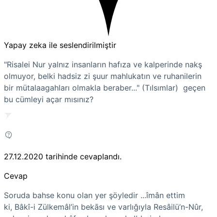
Yapay zeka ile seslendirilmiştir
"Risalei Nur yalnız insanların hafıza ve kalperinde nakş
olmuyor, belki hadsiz zi şuur mahlukatın ve ruhanilerin
bir mütalaagahları olmakla beraber..." (Tılsımlar) geçen
bu cümleyi açar mısınız?
27.12.2020
tarihinde cevaplandı.
Cevap
Soruda bahse konu olan yer şöyledir ...îmân ettim
ki, Bâkî-i Zülkemâl’in bekāsı ve varlığıyla Resâilü’n-Nûr,