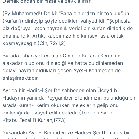
Demek ondan bir hisse ve zevk alırlar.
(Ey Muhammed!) De ki: "Bana cinlerden bir topluluğun
(Kur'an'ı) dinleyip şöyle dedikleri vahyedildi: "Şüphesiz
biz doğruya ileten hayranlık verici bir Kur'an dinledik de
ona inandık. Artık, Rabbimize hiç kimseyi asla ortak
koşmayacağız.(Cin, 72/1,2)
Burada ruhaniyetten olan Cinlerin Kur’an-ı Kerim ile
alakadar olup onu dinlediği ve hatta bu dinlemeden
dolayı hayran oldukları geçen Ayet-i Kerimeden de
anlaşılmaktadır.
Ayrıca bir Hadis-i Şerifte sahbeden olan Üseyd b.
Hudayr'ın yanında Peygamber Efendimizin bulunduğu bir
sırada Kuran-ı Kerim okurken meleklerin gelip onu
dinlediği de rivayet edilmektedir.(Tecrid-i Sarih,
Kitabu Fezaili'l Kur'an,1773)
Yukarıdaki Ayet-i Kerimden ve Hadis-i Şeriften açık bir