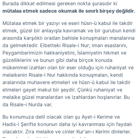
Burada dikkat edilmesi gereken nokta şurasıdır ki
mütalaa etmek sadece okumak ile sınırlı birşey değildir.
Mütalaa etmek bir yazıyı ve eseri hüsn-ü kabul ile takdir
etmek, güzel bir anlayışla kavramak ve bir gurubun kendi
arasında karşılıklı oradan bahisle konuşmaları manalarına
da gelmektedir. Elbetteki Risale-i Nur; iman esaslarını,
Peygamberimizin hakkaniyetini, İslamiyetin hikmet ve
güzelliklerini ve bunun gibi daha birçok konuda
mükemmel izahları olan bir eser olduğu için ruhaniyat ve
melaikenin Risale-i Nur hakkında konuşmaları, kendi
aralarında muhavere etmeleri ve hüsn-ü kabul ile takdir
etmeleri gayet makul bir şeydir. Çünkü ruhaniyat ve
melaike güzel manalardan ve izahlardan hoşlanırlar. Bu
da Risale-i Nurda var.
Bu konumuza delil olacak olan şu Ayet-i Kerime ve
Hadis-i Şerifte konunun daha iyi kavranması için faydalı
olacaktır. Zira melaike ve cinler Kur'an-ı Kerimi dinlerler.