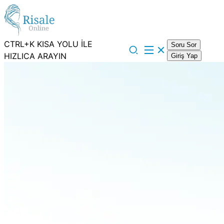
CTRL+K KISA YOLU İLE
Soru Sor
HIZLICA ARAYIN
Giriş Yap