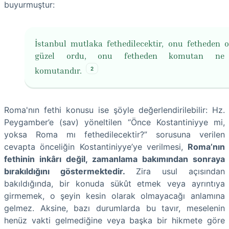
buyurmuştur:
İstanbul mutlaka fethedilecektir, onu fetheden 
güzel ordu, onu fetheden komutan ne 
2
komutandır.
Roma'nın fethi konusu ise şöyle değerlendirilebilir: Hz.
Peygamber’e (sav) yöneltilen “Önce Kostantiniyye mi,
yoksa Roma mı fethedilecektir?” sorusuna verilen
cevapta önceliğin Kostantiniyye’ye verilmesi,
Roma’nın
fethinin inkârı değil, zamanlama bakımından sonraya
bırakıldığını göstermektedir.
Zira usul açısından
bakıldığında, bir konuda sükût etmek veya ayrıntıya
girmemek, o şeyin kesin olarak olmayacağı anlamına
gelmez. Aksine, bazı durumlarda bu tavır, meselenin
henüz vakti gelmediğine veya başka bir hikmete göre