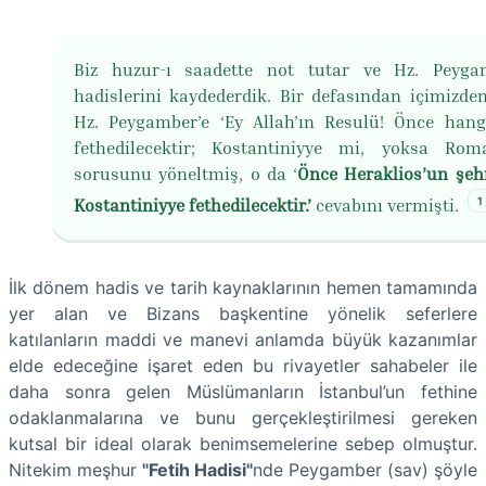
Biz huzur-ı saadette not tutar ve Hz. Peyga
hadislerini kaydederdik. Bir defasından içimizden 
Hz. Peygamber’e ‘Ey Allah’ın Resulü! Önce hang
fethedilecektir; Kostantiniyye mi, yoksa Ro
sorusunu yöneltmiş, o da ‘
Önce Heraklios’un şehr
1
Kostantiniyye fethedilecektir.’
cevabını vermişti.
İlk dönem hadis ve tarih kaynaklarının hemen tamamında
yer alan ve Bizans başkentine yönelik seferlere
katılanların maddi ve manevi anlamda büyük kazanımlar
elde edeceğine işaret eden bu rivayetler sahabeler ile
daha sonra gelen Müslümanların İstanbul’un fethine
odaklanmalarına ve bunu gerçekleştirilmesi gereken
kutsal bir ideal olarak benimsemelerine sebep olmuştur.
Nitekim meşhur
"Fetih Hadisi"
nde Peygamber (sav) şöyle