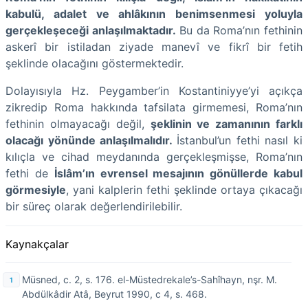
kabulü, adalet ve ahlâkının benimsenmesi yoluyla
gerçekleşeceği anlaşılmaktadır.
Bu da Roma’nın fethinin
askerî bir istiladan ziyade manevî ve fikrî bir fetih
şeklinde olacağını göstermektedir.
Dolayısıyla Hz. Peygamber’in Kostantiniyye’yi açıkça
zikredip Roma hakkında tafsilata girmemesi, Roma’nın
fethinin olmayacağı değil,
şeklinin ve zamanının farklı
olacağı yönünde anlaşılmalıdır.
İstanbul’un fethi nasıl ki
kılıçla ve cihad meydanında gerçekleşmişse, Roma’nın
fethi de
İslâm’ın evrensel mesajının gönüllerde kabul
görmesiyle
, yani kalplerin fethi şeklinde ortaya çıkacağı
bir süreç olarak değerlendirilebilir.
Kaynakçalar
Müsned, c. 2, s. 176. el-Müstedrekale’s-Sahîhayn, nşr. M.
Abdülkâdir Atâ, Beyrut 1990, c 4, s. 468.