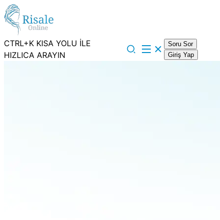
CTRL+K KISA YOLU İLE
Soru Sor
HIZLICA ARAYIN
Giriş Yap