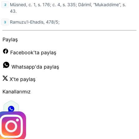
Müsned, c. 1, s. 176; c. 4, s. 335; Dârimî, “Mukaddime”, s.
43.
Ramuzu’l-Ehadis, 478/5;
Paylaş
Facebook'ta paylaş
Whatsapp'da paylaş
X'te paylaş
Kanallarımız