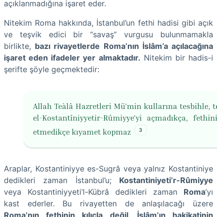
açıklanmadığına işaret eder.
Nitekim Roma hakkında, İstanbul’un fethi hadisi gibi açık
ve teşvik edici bir “savaş” vurgusu bulunmamakla
birlikte,
bazı rivayetlerde Roma’nın İslâm’a açılacağına
işaret eden ifadeler yer almaktadır.
Nitekim bir hadis-i
şerifte şöyle geçmektedir:
Allah Teàlâ Hazretleri Mü'min kullarına tesbihle, t
el-Kostantîniyyetir-Rûmiyye'yi açmadıkça, fethin
3
etmedikçe kıyamet kopmaz
Araplar, Kostantiniyye es-Sugrâ veya yalnız Kostantiniye
dedikleri zaman İstanbul’u;
Kostantiniyeti’r-Rûmiyye
veya Kostantiniyyeti’l-Kübrâ dedikleri zaman
Roma
’yı
kast ederler. Bu rivayetten de anlaşılacağı üzere
Roma’nın fethinin kılıçla değil, İslâm’ın hakikatinin