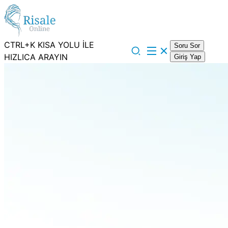
CTRL+K KISA YOLU İLE
Soru Sor
HIZLICA ARAYIN
Giriş Yap