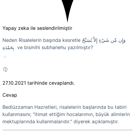
Yapay zeka ile seslendirilmiştir
Neden Risalelerin başında kesretle وَإِن مِّن شَيْءٍ إِلاَّ يُسَبِّحُ
بِحَمْدَهِ ve bismihi subhanehu yazılmıştır?
27.10.2021
tarihinde cevaplandı.
Cevap
Bediüzzaman Hazretleri, risalelerin başlarında bu tabiri
kullanmasını; "itimat ettiğim hocalarımın, büyük alimlerin
mektuplarında kullanmalarıdır." diyerek açıklamıştır.