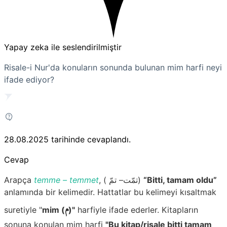
Yapay zeka ile seslendirilmiştir
Risale-i Nur'da konuların sonunda bulunan mim harfi neyi
ifade ediyor?
28.08.2025
tarihinde cevaplandı.
Cevap
Arapça
temme – temmet
, ( ﺗﻤّﺖ– ﺗﻢّ)
“Bitti, tamam oldu”
anlamında bir kelimedir. Hattatlar bu kelimeyi kısaltmak
م
suretiyle "
mim (
)"
harfiyle ifade ederler. Kitapların
sonuna konulan mim harfi
"Bu kitap/risale bitti tamam