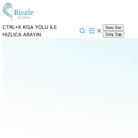
CTRL+K KISA YOLU İLE
Soru Sor
HIZLICA ARAYIN
Giriş Yap