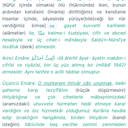
(Küfür içinde olmakla) ölü (hükmünde) iken, bunun
ardından kendisini (îmanla) dirilttiğimiz ve kendisine
insanlar içinde, sâyesinde yürüye(bile)ceği bir nûr
verdiğimiz kimse]
gayet kuvvetli karîneler
[4]
(alâmetler)
ile,
مَيْتًا
kelime-i kudsiyesi, cifir ve ebced
hesabıyla ve üç cihet-i mâ‘nâsıyla Saîdü’n-Nûrsî’ye
tevâfuk
(denk)
etmesidir.
İkinci Emâre:
اَيُحِبُّ اَحَدُكُمْ
-ilâ âhirihî âyet- âyetin makām-ı
cifrîsi ve riyâzîsi, bin üç yüz altmış bir (mîlâdî 1942)
etmesidir. Aynı tarihte o acîb hâdise olmuştur.
Üçüncü Emâre:
O muhterem ihtiyâr zâtı unutmak,
belki
şahsıma karşı tezyîfâtını
(küçük düşürmesini)
ihtiyârlığına ve çok cihetlerle mâbeynimizdeki
(aramızdaki)
uhuvvete hürmeten helâl etmeye karar
verdiğim ve biz hizmetkâr olduğumuz Kur’ân’a havâle
edip bıraktığım hengâmda, birden ihtiyârım
(kendi
isteğim)
hâricinde beş vecihle zemmi zemmeden