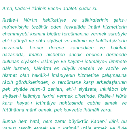
Ama, kader-i İlâhînin vech-i adâleti şudur ki:
Risâle-i Nûr’un hakîkatiyle ve şâkirdlerinin şahs-ı
ma‘nevîsiyle tezâhür eden fevkalâde îmânî hizmetlerin
ehemmiyetli kısmını bîçâre tercümanına vermek suretiyle
ehl-i dünyâ ve ehl-i siyâset ve avâmın ve hakîkatsizlerin
nazarında birinci derece zannedilen ve hakîkat
nazarında, îmâna nisbeten ancak onuncu derecede
bulunan siyâset-i İslâmiye ve hayat-ı ictimâiye-i ümmete
dâir hizmeti, kâinâtta en büyük mes’ele ve vazîfe ve
hizmet olan hakāik-i îmâniyenin hizmetine çalışmasına
râcih gördüklerinden, o tercümana karşı arkadaşlarının
pek ziyâde hüsn-ü zanları, ehl-i siyâsete, inkılâbcı bir
siyâset-i İslâmiye fikrini vermek cihetinde, Risâle-i Nûr’a
karşı hayat-ı ictimâiye noktasında cebhe almak ve
fütûhâtına mâni‘ olmak, pek kuvvetle ihtimâli vardı.
Bunda hem hatâ, hem zarar büyüktür. Kader-i İlâhî, bu
yanlışı tashîh etmek ve o ihtimâli izâle etmek ve öyle