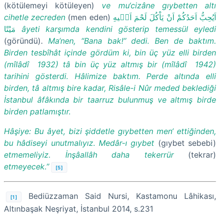
(kötülemeyi kötüleyen)
ve mu‘cizâne gıybetten altı
cihetle zecreden
(men eden)
اَيُحِبُّ اَحَدُكُمْ اَنْ يَاْكُلَ لَحْمَ اَخ۪يهِ
مَيْتًا
âyeti karşımda kendini gösterip temessül eyledi
(göründü).
Ma‘nen, “Bana bak!” dedi. Ben de baktım.
Birden tesbîhât içinde gördüm ki, bin üç yüz elli birden
(mîlâdî 1932) tâ bin üç yüz altmış bir (mîlâdî 1942)
tarihini gösterdi. Hâlimize baktım. Perde altında elli
birden, tâ altmış bire kadar, Risâle-i Nûr meded beklediği
İstanbul âfâkında bir taarruz bulunmuş ve altmış birde
birden patlamıştır.
Hâşiye: Bu âyet, bizi şiddetle gıybetten men‘ ettiğinden,
bu hâdiseyi unutmalıyız. Medâr-ı gıybet
(gıybet sebebi)
etmemeliyiz. İnşâallâh daha tekerrür
(tekrar)
etmeyecek.”
[5]
Bediüzzaman Said Nursi, Kastamonu Lâhikası,
[1]
Altınbaşak Neşriyat, İstanbul 2014, s.231