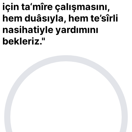
için ta‘mîre çalışmasını,
hem duâsıyla, hem te’sîrli
nasihatiyle yardımını
bekleriz."