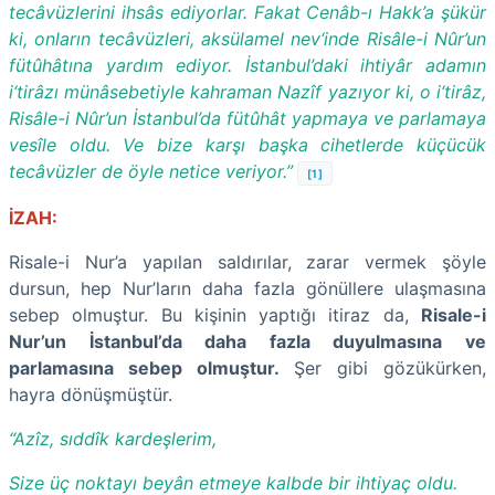
tecâvüzlerini ihsâs ediyorlar. Fakat Cenâb-ı Hakk’a şükür
ki, onların tecâvüzleri, aksülamel nev‘inde Risâle-i Nûr’un
fütûhâtına yardım ediyor. İstanbul’daki ihtiyâr adamın
i‘tirâzı münâsebetiyle kahraman Nazîf yazıyor ki, o i‘tirâz,
Risâle-i Nûr’un İstanbul’da fütûhât yapmaya ve parlamaya
vesîle oldu. Ve bize karşı başka cihetlerde küçücük
tecâvüzler de öyle netice veriyor.”
[1]
İZAH:
Risale-i Nur’a yapılan saldırılar, zarar vermek şöyle
dursun, hep Nur’ların daha fazla gönüllere ulaşmasına
sebep olmuştur. Bu kişinin yaptığı itiraz da,
Risale-i
Nur’un İstanbul’da daha fazla duyulmasına ve
parlamasına sebep olmuştur.
Şer gibi gözükürken,
hayra dönüşmüştür.
“Azîz, sıddîk kardeşlerim,
Size üç noktayı beyân etmeye kalbde bir ihtiyaç oldu.