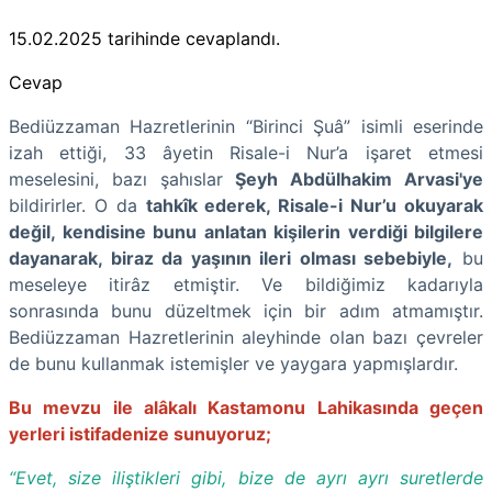
15.02.2025
tarihinde cevaplandı.
Cevap
Bediüzzaman Hazretlerinin “Birinci Şuâ” isimli eserinde
izah ettiği, 33 âyetin Risale-i Nur’a işaret etmesi
meselesini, bazı şahıslar
Şeyh Abdülhakim Arvasi'ye
bildirirler. O da
tahkîk ederek, Risale-i Nur’u okuyarak
değil, kendisine bunu anlatan kişilerin verdiği bilgilere
dayanarak, biraz da yaşının ileri olması sebebiyle,
bu
meseleye itirâz etmiştir. Ve bildiğimiz kadarıyla
sonrasında bunu düzeltmek için bir adım atmamıştır.
Bediüzzaman Hazretlerinin aleyhinde olan bazı çevreler
de bunu kullanmak istemişler ve yaygara yapmışlardır.
Bu mevzu ile alâkalı Kastamonu Lahikasında geçen
yerleri istifadenize sunuyoruz;
“Evet, size iliştikleri gibi, bize de ayrı ayrı suretlerde