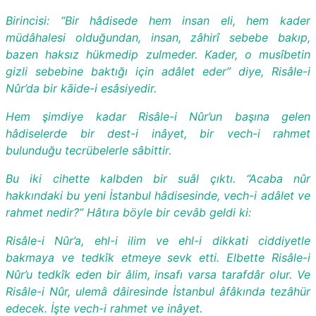
Birincisi: “Bir hâdisede hem insan eli, hem kader
müdâhalesi olduğundan, insan, zâhirî sebebe bakıp,
bazen haksız hükmedip zulmeder. Kader, o musîbetin
gizli sebebine baktığı için adâlet eder” diye, Risâle-i
Nûr’da bir kāide-i esâsiyedir.
Hem şimdiye kadar Risâle-i Nûr’un başına gelen
hâdiselerde bir dest-i inâyet, bir vech-i rahmet
bulunduğu tecrübelerle sâbittir.
Bu iki cihette kalbden bir suâl çıktı. “Acaba nûr
hakkındaki bu yeni İstanbul hâdisesinde, vech-i adâlet ve
rahmet nedir?” Hâtıra böyle bir cevâb geldi ki:
Risâle-i Nûr’a, ehl-i ilim ve ehl-i dikkati ciddiyetle
bakmaya ve tedkîk etmeye sevk etti. Elbette Risâle-i
Nûr’u tedkîk eden bir âlim, insafı varsa tarafdâr olur. Ve
Risâle-i Nûr, ulemâ dâiresinde İstanbul âfâkında tezâhür
edecek. İşte vech-i rahmet ve inâyet.