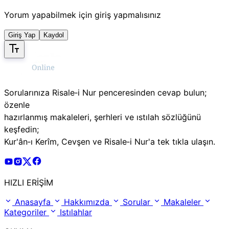
Yorum yapabilmek için giriş yapmalısınız
Giriş Yap
Kaydol
Sorularınıza Risale‑i Nur penceresinden cevap bulun;
özenle
hazırlanmış makaleleri, şerhleri ve ıstılah sözlüğünü
keşfedin;
Kur'ân‑ı Kerîm, Cevşen ve Risale‑i Nur'a tek tıkla ulaşın.
Risale Online Youtube Hesabı
Risale Online Instagram Hesabı
Risale Online X Hesabı
Risale Online Facebook Hesabı
HIZLI ERİŞİM
Anasayfa
Hakkımızda
Sorular
Makaleler
Kategoriler
Istılahlar