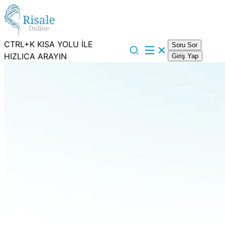
CTRL+K KISA YOLU İLE
Soru Sor
HIZLICA ARAYIN
Giriş Yap