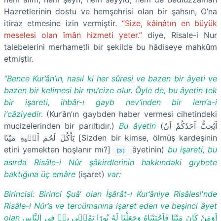
Hazretlerinin dostu ve hemşehrisi olan bir şahsın, O’na
itiraz etmesine izin vermiştir.
“Size, kâinâtın en büyük
meselesi olan îmân hizmeti yeter.”
diye, Risale-i Nur
talebelerini merhametli bir şekilde bu hâdiseye mahkûm
etmiştir.
“Bence Kur’ân’ın, nasıl ki her sûresi ve bazen bir âyeti ve
bazen bir kelimesi bir mu‘cize olur. Öyle de, bu âyetin tek
bir işareti, ihbâr-ı gayb nev‘inden bir lem‘a-i
i‘câziyedir.
(Kur’ân’ın gaybden haber vermesi cihetindeki
mucizelerinden bir parıltıdır.)
Bu âyetin
(
اَيُحِبُّ اَحَدُكُمْ اَنْ
يَاْكُلَ لَحْمَ اَخ۪يهِ مَيْتًا
[Sizden bir kimse, ölmüş kardeşinin
etini yemekten hoşlanır mı?]
âyetinin)
bu işareti, bu
[3]
asırda Risâle-i Nûr şâkirdlerinin hakkındaki gıybete
baktığına üç emâre
(işaret)
var:
Birincisi: Birinci Şuâ‘ olan İşârât-ı Kur’âniye Risâlesi'nde
Risâle-i Nûr’a ve tercümanına işaret eden ve beşinci âyet
olan
اَوَمَنْ كَانَ مَيْتًا فَاَحْيَيْنَاهُ وَجَعَلْنَا لَهُ نُورًا يَمْش۪ي بِه۪ فِي النَّاسِ