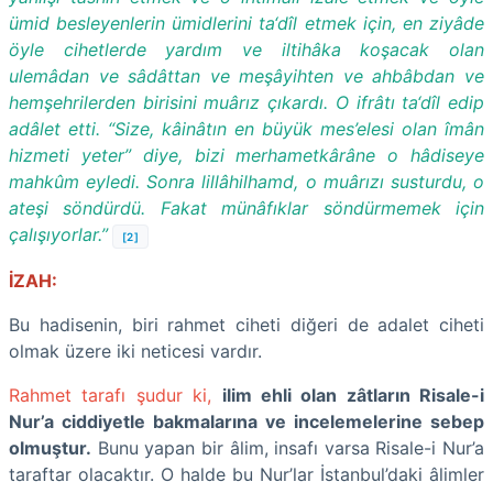
ümid besleyenlerin ümidlerini ta‘dîl etmek için, en ziyâde
öyle cihetlerde yardım ve iltihâka koşacak olan
ulemâdan ve sâdâttan ve meşâyihten ve ahbâbdan ve
hemşehrilerden birisini muârız çıkardı. O ifrâtı ta‘dîl edip
adâlet etti. “Size, kâinâtın en büyük mes’elesi olan îmân
hizmeti yeter” diye, bizi merhametkârâne o hâdiseye
mahkûm eyledi. Sonra lillâhilhamd, o muârızı susturdu, o
ateşi söndürdü. Fakat münâfıklar söndürmemek için
çalışıyorlar.”
[2]
İZAH:
Bu hadisenin, biri rahmet ciheti diğeri de adalet ciheti
olmak üzere iki neticesi vardır.
Rahmet tarafı şudur ki,
ilim ehli olan zâtların Risale-i
Nur’a ciddiyetle bakmalarına ve incelemelerine sebep
olmuştur.
Bunu yapan bir âlim, insafı varsa Risale-i Nur’a
taraftar olacaktır. O halde bu Nur’lar İstanbul’daki âlimler