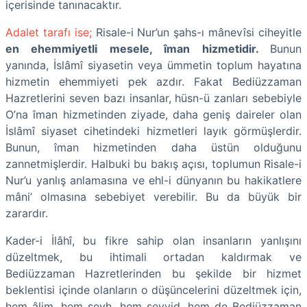
içerisinde tanınacaktır.
Adalet tarafı ise;
Risale-i Nur’un şahs-ı mânevîsi ciheyitle
en ehemmiyetli mesele, îman hizmetidir.
Bunun
yanında, İslâmî siyasetin veya ümmetin toplum hayatına
hizmetin ehemmiyeti pek azdır. Fakat Bediüzzaman
Hazretlerini seven bazı insanlar, hüsn-ü zanları sebebiyle
O’na îman hizmetinden ziyade, daha geniş daireler olan
İslâmî siyaset cihetindeki hizmetleri layık görmüşlerdir.
Bunun, îman hizmetinden daha üstün olduğunu
zannetmişlerdir. Halbuki bu bakış açısı, toplumun Risale-i
Nur’u yanlış anlamasına ve ehl-i dünyanın bu hakikatlere
mâni’ olmasına sebebiyet verebilir. Bu da büyük bir
zarardır.
Kader-i İlâhî, bu fikre sahip olan insanların yanlışını
düzeltmek, bu ihtimali ortadan kaldırmak ve
Bediüzzaman Hazretlerinden bu şekilde bir hizmet
beklentisi içinde olanların o düşüncelerini düzeltmek için,
hem âlim, hem şeyh, hem seyyid, hem de Bediüzzaman