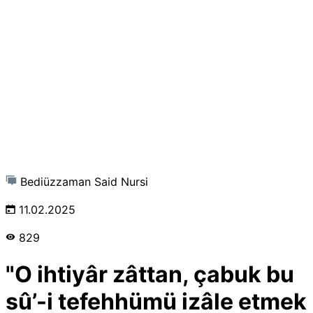
Bediüzzaman Said Nursi
11.02.2025
829
"O ihtiyâr zâttan, çabuk bu
sû’-i tefehhümü izâle etmek