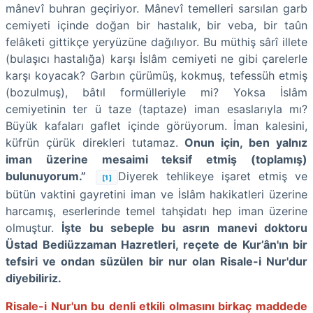
mânevî buhran geçiriyor. Mânevî temelleri sarsılan garb
cemiyeti içinde doğan bir hastalık, bir veba, bir taûn
felâketi gittikçe yeryüzüne dağılıyor. Bu müthiş sârî illete
(bulaşıcı hastalığa) karşı İslâm cemiyeti ne gibi çarelerle
karşı koyacak? Garbın çürümüş, kokmuş, tefessüh etmiş
(bozulmuş), bâtıl formülleriyle mi? Yoksa İslâm
cemiyetinin ter ü taze (taptaze) iman esaslarıyla mı?
Büyük kafaları gaflet içinde görüyorum. İman kalesini,
küfrün çürük direkleri tutamaz.
Onun için, ben yalnız
iman üzerine mesaimi teksif etmiş (toplamış)
bulunuyorum.”
Diyerek tehlikeye işaret etmiş ve
[1]
bütün vaktini gayretini iman ve İslâm hakikatleri üzerine
harcamış, eserlerinde temel tahşidatı hep iman üzerine
olmuştur.
İşte bu sebeple bu asrın manevi doktoru
Üstad Bediüzzaman Hazretleri, reçete de Kur’ân'ın bir
tefsiri ve ondan süzülen bir nur olan Risale-i Nur'dur
diyebiliriz.
Risale-i Nur'un bu denli etkili olmasını birkaç maddede