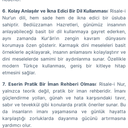
6
.
Kolay Anlaşılır ve İkna Edici Bir Dil Kullanması
: Risale-i
Nur’un dili, hem sade hem de ikna edici bir üsluba
sahiptir. Bediüzzaman Hazretleri, günümüz insanının
anlayabileceği basit bir dil kullanmaya gayret ederken,
aynı zamanda Kur'ân’ın zengin kavram dünyasını
korumaya özen gösterir. Karmaşık dini meseleleri basit
örneklerle açıklayarak, insanın anlamasını kolaylaştırır ve
dini meselelerde samimi bir aydınlanma sunar. Özellikle
modern Türkçe kullanması, geniş bir kitleye hitap
etmesini sağlar.
7.
Eserin Pratik Bir İman Rehberi Olması
: Risale-i Nur,
yalnızca teorik değil, pratik bir iman rehberidir. İmanı
güçlendirme yolları, günah ve hata karşısındaki tavır,
sabır ve tevekkül gibi konularda pratik öneriler sunar. Bu
da insanların imanı yaşamasına ve günlük hayatta
karşılaştığı zorluklarda dayanma gücünü artırmasına
yardımcı olur.