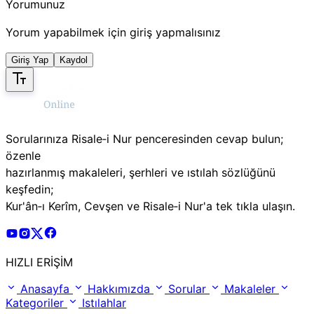
Yorumunuz
Yorum yapabilmek için giriş yapmalısınız
Giriş Yap
Kaydol
Sorularınıza Risale‑i Nur penceresinden cevap bulun;
özenle
hazırlanmış makaleleri, şerhleri ve ıstılah sözlüğünü
keşfedin;
Kur'ân‑ı Kerîm, Cevşen ve Risale‑i Nur'a tek tıkla ulaşın.
Risale Online Youtube Hesabı
Risale Online Instagram Hesabı
Risale Online X Hesabı
Risale Online Facebook Hesabı
HIZLI ERİŞİM
Anasayfa
Hakkımızda
Sorular
Makaleler
Kategoriler
Istılahlar