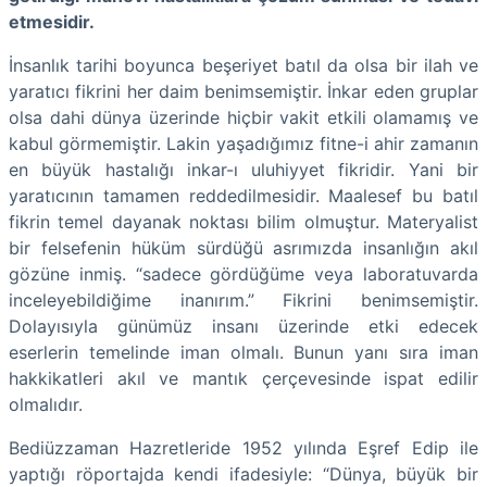
etmesidir.
İnsanlık tarihi boyunca beşeriyet batıl da olsa bir ilah ve
yaratıcı fikrini her daim benimsemiştir. İnkar eden gruplar
olsa dahi dünya üzerinde hiçbir vakit etkili olamamış ve
kabul görmemiştir. Lakin yaşadığımız fitne-i ahir zamanın
en büyük hastalığı inkar-ı uluhiyyet fikridir. Yani bir
yaratıcının tamamen reddedilmesidir. Maalesef bu batıl
fikrin temel dayanak noktası bilim olmuştur. Materyalist
bir felsefenin hüküm sürdüğü asrımızda insanlığın akıl
gözüne inmiş. “sadece gördüğüme veya laboratuvarda
inceleyebildiğime inanırım.” Fikrini benimsemiştir.
Dolayısıyla günümüz insanı üzerinde etki edecek
eserlerin temelinde iman olmalı. Bunun yanı sıra iman
hakkikatleri akıl ve mantık çerçevesinde ispat edilir
olmalıdır.
Bediüzzaman Hazretleride 1952 yılında Eşref Edip ile
yaptığı röportajda kendi ifadesiyle: “Dünya, büyük bir