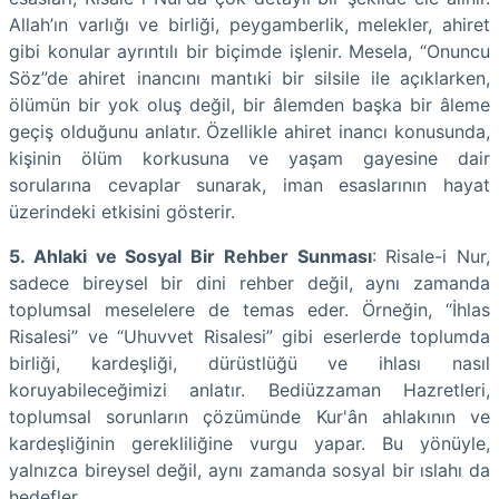
Allah’ın varlığı ve birliği, peygamberlik, melekler, ahiret
gibi konular ayrıntılı bir biçimde işlenir. Mesela, “Onuncu
Söz”de ahiret inancını mantıki bir silsile ile açıklarken,
ölümün bir yok oluş değil, bir âlemden başka bir âleme
geçiş olduğunu anlatır. Özellikle ahiret inancı konusunda,
kişinin ölüm korkusuna ve yaşam gayesine dair
sorularına cevaplar sunarak, iman esaslarının hayat
üzerindeki etkisini gösterir.
5. Ahlaki ve Sosyal Bir Rehber Sunması
: Risale-i Nur,
sadece bireysel bir dini rehber değil, aynı zamanda
toplumsal meselelere de temas eder. Örneğin, “İhlas
Risalesi” ve “Uhuvvet Risalesi” gibi eserlerde toplumda
birliği, kardeşliği, dürüstlüğü ve ihlası nasıl
koruyabileceğimizi anlatır. Bediüzzaman Hazretleri,
toplumsal sorunların çözümünde Kur'ân ahlakının ve
kardeşliğinin gerekliliğine vurgu yapar. Bu yönüyle,
yalnızca bireysel değil, aynı zamanda sosyal bir ıslahı da
hedefler.