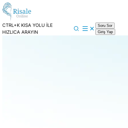
CTRL+K KISA YOLU İLE
Soru Sor
HIZLICA ARAYIN
Giriş Yap