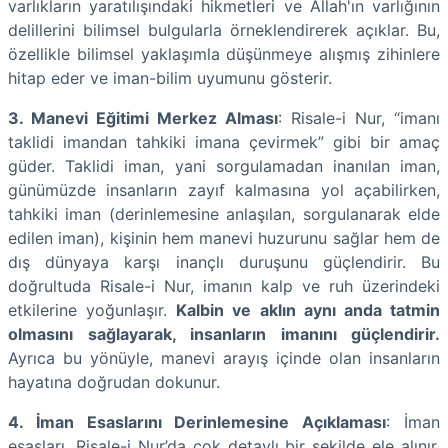
varlıkların yaratılışındaki hikmetleri ve Allah'ın varlığının
delillerini bilimsel bulgularla örneklendirerek açıklar. Bu,
özellikle bilimsel yaklaşımla düşünmeye alışmış zihinlere
hitap eder ve iman-bilim uyumunu gösterir.
3. Manevi Eğitimi Merkez Alması
: Risale-i Nur, “imanı
taklidi imandan tahkiki imana çevirmek” gibi bir amaç
güder. Taklidi iman, yani sorgulamadan inanılan iman,
günümüzde insanların zayıf kalmasına yol açabilirken,
tahkiki iman (derinlemesine anlaşılan, sorgulanarak elde
edilen iman), kişinin hem manevi huzurunu sağlar hem de
dış dünyaya karşı inançlı duruşunu güçlendirir. Bu
doğrultuda Risale-i Nur, imanın kalp ve ruh üzerindeki
etkilerine yoğunlaşır.
Kalbin ve aklın aynı anda tatmin
olmasını sağlayarak, insanların imanını güçlendirir.
Ayrıca bu yönüyle, manevi arayış içinde olan insanların
hayatına doğrudan dokunur.
4. İman Esaslarını Derinlemesine Açıklaması
: İman
esasları, Risale-i Nur’da çok detaylı bir şekilde ele alınır.