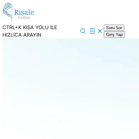
CTRL+K KISA YOLU İLE
Soru Sor
HIZLICA ARAYIN
Giriş Yap