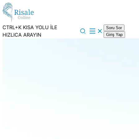
CTRL+K KISA YOLU İLE
Soru Sor
HIZLICA ARAYIN
Giriş Yap