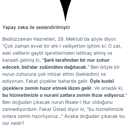
Yapay zeka ile seslendirilmiştir
Bediüzzaman Hazretleri, 28. Mektub'da şöyle diyor:
"Çok zaman evvel bir ehl-i velâyetten işittim ki: O zat,
eski velîlerin gaybî işaretlerinden istihraç etmiş ve
kanaati gelmiş ki, "
Şark tarafından bir nur zuhur
edecek, bid'alar zulümâtını dağıtacak.
" Ben böyle bir
nurun zuhuruna çok intizar ettim (bekledim) ve
ediyorum. Fakat çiçekler baharda gelir.
Öyle kudsî
çiçeklere zemin hazır etmek lâzım gelir.
Ve anladık ki,
bu hizmetimizle o nuranî zatlara zemin ihzar ediyoruz
."
Ben doğudan çıkacak nurun Risale-i Nur olduğunu
zannediyordum. Fakat Üstad diyor ki, "bu hizmetimizle
onlara zemin hazırlıyoruz..." Acaba doğudan çıkacak bu
nur nedir?