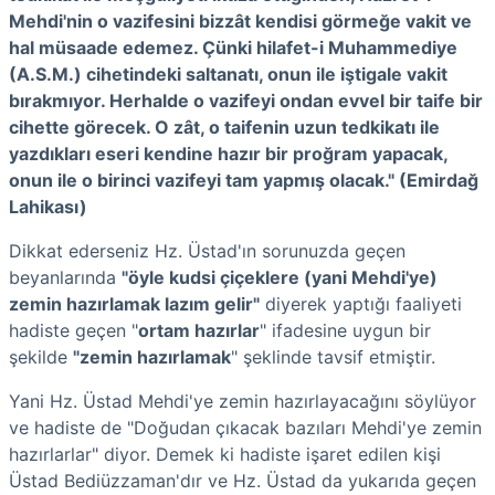
Mehdi'nin o vazifesini bizzât kendisi görmeğe vakit ve
hal müsaade edemez. Çünki hilafet-i Muhammediye
(A.S.M.) cihetindeki saltanatı, onun ile iştigale vakit
bırakmıyor. Herhalde o vazifeyi ondan evvel bir taife bir
cihette görecek. O zât, o taifenin uzun tedkikatı ile
yazdıkları eseri kendine hazır bir proğram yapacak,
onun ile o birinci vazifeyi tam yapmış olacak." (Emirdağ
Lahikası)
Dikkat ederseniz Hz. Üstad'ın sorunuzda geçen
beyanlarında
"öyle kudsi çiçeklere (yani Mehdi'ye)
zemin hazırlamak lazım gelir"
diyerek yaptığı faaliyeti
hadiste geçen "
ortam hazırlar
" ifadesine uygun bir
şekilde
"zemin hazırlamak
" şeklinde tavsif etmiştir.
Yani Hz. Üstad Mehdi'ye zemin hazırlayacağını söylüyor
ve hadiste de "Doğudan çıkacak bazıları Mehdi'ye zemin
hazırlarlar" diyor. Demek ki hadiste işaret edilen kişi
Üstad Bediüzzaman'dır ve Hz. Üstad da yukarıda geçen