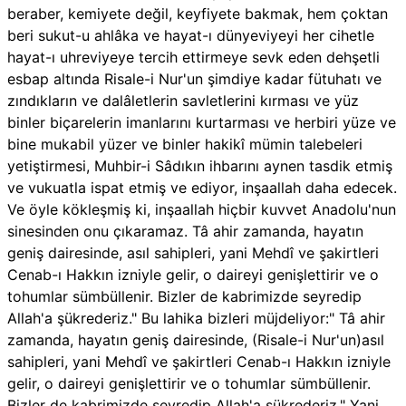
beraber, kemiyete değil, keyfiyete bakmak, hem çoktan
beri sukut-u ahlâka ve hayat-ı dünyeviyeyi her cihetle
hayat-ı uhreviyeye tercih ettirmeye sevk eden dehşetli
esbap altında Risale-i Nur'un şimdiye kadar fütuhatı ve
zındıkların ve dalâletlerin savletlerini kırması ve yüz
binler biçarelerin imanlarını kurtarması ve herbiri yüze ve
bine mukabil yüzer ve binler hakikî mümin talebeleri
yetiştirmesi, Muhbir-i Sâdıkın ihbarını aynen tasdik etmiş
ve vukuatla ispat etmiş ve ediyor, inşaallah daha edecek.
Ve öyle kökleşmiş ki, inşaallah hiçbir kuvvet Anadolu'nun
sinesinden onu çıkaramaz. Tâ ahir zamanda, hayatın
geniş dairesinde, asıl sahipleri, yani Mehdî ve şakirtleri
Cenab-ı Hakkın izniyle gelir, o daireyi genişlettirir ve o
tohumlar sümbüllenir. Bizler de kabrimizde seyredip
Allah'a şükrederiz." Bu lahika bizleri müjdeliyor:" Tâ ahir
zamanda, hayatın geniş dairesinde, (Risale-i Nur'un)asıl
sahipleri, yani Mehdî ve şakirtleri Cenab-ı Hakkın izniyle
gelir, o daireyi genişlettirir ve o tohumlar sümbüllenir.
Bizler de kabrimizde seyredip Allah'a şükrederiz." Yani