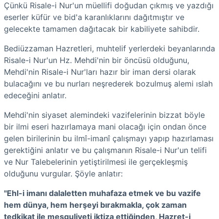
Çünkü Risale-i Nur'un müellifi doğudan çıkmış ve yazdığı
eserler küfür ve bid'a karanlıklarını dağıtmıştır ve
gelecekte tamamen dağıtacak bir kabiliyete sahibdir.
Bediüzzaman Hazretleri, muhtelif yerlerdeki beyanlarında
Risale-i Nur'un Hz. Mehdi'nin bir öncüsü olduğunu,
Mehdi'nin Risale-i Nur'ları hazır bir iman dersi olarak
bulacağını ve bu nurları neşrederek bozulmuş alemi ıslah
edeceğini anlatır.
Mehdi'nin siyaset alemindeki vazifelerinin bizzat böyle
bir ilmi eseri hazırlamaya mani olacağı için ondan önce
gelen birilerinin bu ilmî-imanî çalışmayı yapıp hazırlaması
gerektiğini anlatır ve bu çalışmanın Risale-i Nur'un telifi
ve Nur Talebelerinin yetiştirilmesi ile gerçekleşmiş
olduğunu vurgular. Şöyle anlatır:
"Ehl-i imanı dalaletten muhafaza etmek ve bu vazife
hem dünya, hem herşeyi bırakmakla, çok zaman
tedkikat ile meşguliyeti iktiza ettiğinden, Hazret-i