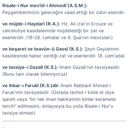
Risale-i Nur mev'id-i Ahmedî (A.S.M.):
Peygamberimizin geleceğini vaad ettiği bir zatın eseridir.
ve müjde-i Haydarî (R.A.):
Hz. Ali (ra)'ın Ercuze ve
celcelutiye kasidelerinde müjdelediği bir zat ve
eserleridir. (18-28. Lemalar ve 8. Şua'nın mevzuları)
ve beşaret ve teavün-ü Gavsî (K.S.):
Şeyh Geylaninin
kasidesinde haber verdiği zat ve eserleridir. (8. Lem'ada)
ve tavsiye-i Gazalî (K.S.):
İmam Gazali'nin tavsiyesidir.
(Bunu tam olarak bilemiyoruz)
ve ihbar-ı Farukî (K.S.)dir.
İmam Rabbanî Ahmed-i
Faruk'inin tavsiyesidir. (Üstada tevhid-i kıble et diye
işareti veya "bir tek iman hakikatinin binler keramete
tercih" edilmesini, dolayısıyla bu yolla Risale-i Nur'u
tavsiye etmesi)