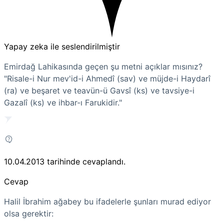
Yapay zeka ile seslendirilmiştir
Emirdağ Lahikasında geçen şu metni açıklar mısınız?
"Risale-i Nur mev'id-i Ahmedî (sav) ve müjde-i Haydarî
(ra) ve beşaret ve teavün-ü Gavsî (ks) ve tavsiye-i
Gazalî (ks) ve ihbar-ı Farukidir."
10.04.2013
tarihinde cevaplandı.
Cevap
Halil İbrahim ağabey bu ifadelerle şunları murad ediyor
olsa gerektir: