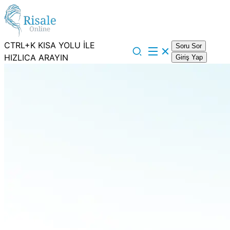
CTRL+K KISA YOLU İLE
Soru Sor
HIZLICA ARAYIN
Giriş Yap