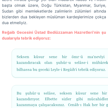
başta olmak üzere, Doğu Türkistan, Myanmar, Suriye,
Sudan gibi memleketlerde zalimlerin zülümleri altında
bizlerden dua bekleyen müslüman kardeşlerimize çokça
dua etmeliyiz.
Reğaib Gecesini Üstad Bediüzzaman Hazretleri’nin şu
dualarıyla tebrik ediyoruz:
Seksen küsur sene bir ömr-ü ma’nevîyi s
kazandıracak olan şuhûr-u selâse-i mübârek
bilhassa bu geceki Leyle-i Regâib'i tebrik ediyoruz.
Bu şuhûr-u selâse, seksen küsur sene bi
kazandırıyor. Elbette sizler gibi mücahidl
kazanmaya çalışacaksınız. Cenâb-ı Hak her bir g