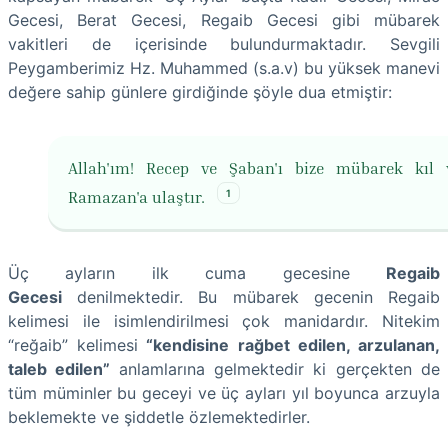
Gecesi, Berat Gecesi, Regaib Gecesi gibi mübarek
vakitleri de içerisinde bulundurmaktadır. Sevgili
Peygamberimiz Hz. Muhammed (s.a.v) bu yüksek manevi
değere sahip günlere girdiğinde şöyle dua etmiştir:
Allah'ım! Recep ve Şaban'ı bize mübarek kıl 
1
Ramazan'a ulaştır.
Üç ayların ilk cuma gecesine
Regaib
Gecesi
denilmektedir. Bu mübarek gecenin Regaib
kelimesi ile isimlendirilmesi çok manidardır. Nitekim
“reğaib” kelimesi
“kendisine rağbet edilen, arzulanan,
taleb edilen”
anlamlarına gelmektedir ki gerçekten de
tüm müminler bu geceyi ve üç ayları yıl boyunca arzuyla
beklemekte ve şiddetle özlemektedirler.