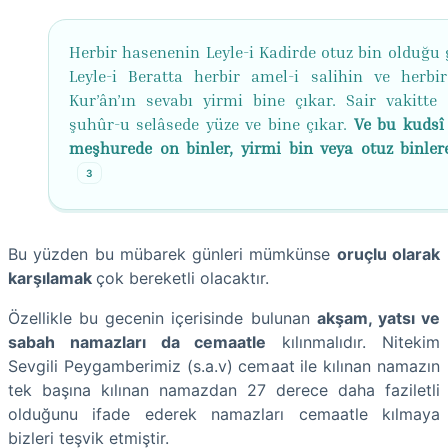
Herbir hasenenin Leyle-i Kadirde otuz bin olduğu g
Leyle-i Beratta herbir amel-i salihin ve herbir
Kur’ân’ın sevabı yirmi bine çıkar. Sair vakitte 
şuhûr-u selâsede yüze ve bine çıkar.
Ve bu kudsî 
meşhurede on binler, yirmi bin veya otuz binlere
3
Bu yüzden bu mübarek günleri mümkünse
oruçlu olarak
karşılamak
çok bereketli olacaktır.
Özellikle bu gecenin içerisinde bulunan
akşam, yatsı ve
sabah namazları da cemaatle
kılınmalıdır. Nitekim
Sevgili Peygamberimiz (s.a.v) cemaat ile kılınan namazın
tek başına kılınan namazdan 27 derece daha faziletli
olduğunu ifade ederek namazları cemaatle kılmaya
bizleri teşvik etmiştir.