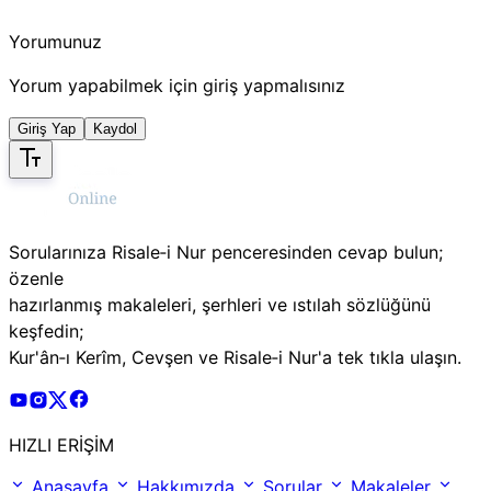
Yorumunuz
Yorum yapabilmek için giriş yapmalısınız
Giriş Yap
Kaydol
Sorularınıza Risale‑i Nur penceresinden cevap bulun;
özenle
hazırlanmış makaleleri, şerhleri ve ıstılah sözlüğünü
keşfedin;
Kur'ân‑ı Kerîm, Cevşen ve Risale‑i Nur'a tek tıkla ulaşın.
Risale Online Youtube Hesabı
Risale Online Instagram Hesabı
Risale Online X Hesabı
Risale Online Facebook Hesabı
HIZLI ERİŞİM
Anasayfa
Hakkımızda
Sorular
Makaleler