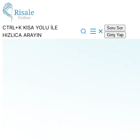
CTRL+K KISA YOLU İLE
Soru Sor
HIZLICA ARAYIN
Giriş Yap