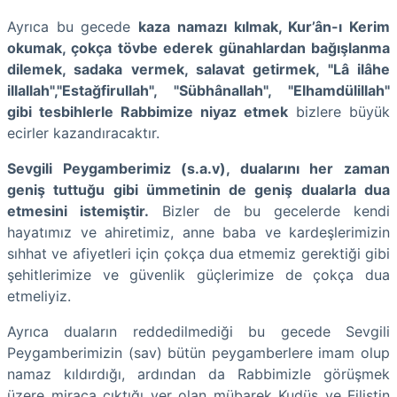
Ayrıca bu gecede
kaza namazı kılmak, Kur’ân-ı Kerim
okumak, çokça tövbe ederek günahlardan bağışlanma
dilemek, sadaka vermek, salavat getirmek, "Lâ ilâhe
illallah","Estağfirullah", "Sübhânallah", "Elhamdülillah"
gibi tesbihlerle Rabbimize niyaz etmek
bizlere büyük
ecirler kazandıracaktır.
Sevgili Peygamberimiz (s.a.v), dualarını her zaman
geniş tuttuğu gibi ümmetinin de geniş dualarla dua
etmesini istemiştir.
Bizler de bu gecelerde kendi
hayatımız ve ahiretimiz, anne baba ve kardeşlerimizin
sıhhat ve afiyetleri için çokça dua etmemiz gerektiği gibi
şehitlerimize ve güvenlik güçlerimize de çokça dua
etmeliyiz.
Ayrıca duaların reddedilmediği bu gecede Sevgili
Peygamberimizin (sav) bütün peygamberlere imam olup
namaz kıldırdığı, ardından da Rabbimizle görüşmek
üzere miraca çıktığı yer olan mübarek Kudüs ve Filistin