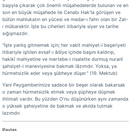
başıyla çıkarak çok önemli müşahedelerde bulunan ve en
son en büyük müşahede ile Cenabı Hak'la görüşen ve
bütün mahlukatın en yücesi ve medar-ı fahrı olan bir Zat-
ı mübarektir. İşte bu cihetleri itibariyle siyer ve tarihe
sığışmazdır.
"İşte yanlış gitmemek için; her vakit mahiyet-i beşeriyeti
itibariyle işitilen evsaf-ı âdiye içinde başını kaldırıp,
hakikî mahiyetine ve mertebe-i risalette durmuş nuranî
şahsiyet-i maneviyesine bakmak lâzımdır. Yoksa, ya
hürmetsizlik eder veya şübheye düşer." (19. Mektub)
Yani Peygamberimize sadece bir beşer olarak bakarsak
o zaman hürmetsizlik etmek veya şüpheye düşmek
ihtimali vardır. Bu yüzden O'nu düşünürken aynı zamanda
o yüksek şahsiyetine de bakmak ve akılda tutmak
lazımdır.
Paylaş