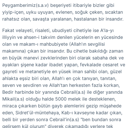
Peygamberimiz(s.a.v) beşeriyeti itibariyle bizler gibi
yiyip-içen, uyku uyuyan, evlenen, soğuk çeken, sıcaktan
rahatsız olan, savaşta yaralanan, hastalanan bir insandır.
Fakat velayeti, risaleti, ubudiyeti cihetiyle ise A'la-yı
illiyyin ve ahsen-i takvim denilen yücelerin en yücesinde
olan ve makam-ı mahbubiyete (Allah'ın sevgilisi
makamına) çıkan bir insandır. Bu cihetle bakıldığı zaman
en büyük manevi zevklerinden biri olarak sabaha dek ve
ayakları şişene kadar ibadet yapan, fevkalade cesaret ve
gayreti ve metanetiyle en yüsek iman sahibi olan, güzel
ahlakta eşsiz biri olan, Allah'ı en çok tanıyan, tanıtan,
seven ve sevdiren ve Allah'tan herkesten fazla korkan,
Bedir harbinde bir yanında Cebrail(a.s) ile diğer yanında
Mikail(a.s) olduğu halde 5000 melek ile desteklenen,
miraca çıkarken bütün gayb alemlerini gezip müşahede
eden, Sidret'ül-müntehaya, Kab-ı kavseyne kadar çıkan,
belli bir yerden sonra Cebrail'in(a.s) "ben bundan sonra
gelirsem kül olurum" diyerek çıkamadığı yerlere tek