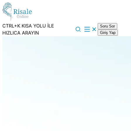
CTRL+K KISA YOLU İLE
Soru Sor
HIZLICA ARAYIN
Giriş Yap