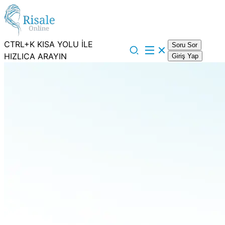
CTRL+K KISA YOLU İLE
Soru Sor
HIZLICA ARAYIN
Giriş Yap