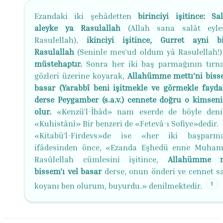
Ezandaki iki şehâdetten
birinciyi işitince: Sa
aleyke ya Rasulallah
(Allah sana salât eyle
Rasulellah),
ikinciyi işitince, Gurret ayni 
Rasulallah
(Seninle mes'ud oldum yâ Rasulellah!
müstehaptır.
Sonra her iki baş parmağının tırna
gözleri üzerine koyarak,
Allahümme mettı'ni bisse
basar (Yarabbî beni işitmekle ve görmekle faydal
derse Peygamber (s.a.v.) cennete doğru o kimsenin
olur.
«Kenzü'l-İbâd» nam eserde de böyle denil
«Kuhistânî» Bir benzeri de «Fetevâ-ı Sofiye»dedir.
«Kitabü'l-Firdevs»de ise «her iki başparma
ifâdesinden önce, «Ezanda Eşhedü enne Muha
Rasûlellah cümlesini işitince,
Allahümme me
bissem'ı vel basar
derse, onun önderi ve cennet sa
1
koyanı ben olurum, buyurdu.» denilmektedir.