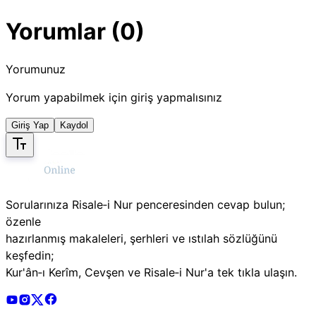
Yorumlar (0)
Yorumunuz
Yorum yapabilmek için giriş yapmalısınız
Giriş Yap
Kaydol
Sorularınıza Risale‑i Nur penceresinden cevap bulun;
özenle
hazırlanmış makaleleri, şerhleri ve ıstılah sözlüğünü
keşfedin;
Kur'ân‑ı Kerîm, Cevşen ve Risale‑i Nur'a tek tıkla ulaşın.
Risale Online Youtube Hesabı
Risale Online Instagram Hesabı
Risale Online X Hesabı
Risale Online Facebook Hesabı