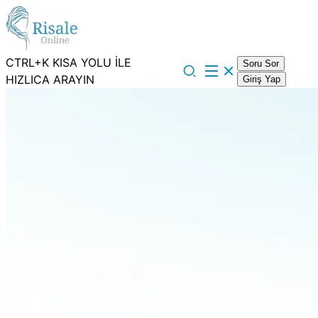
CTRL+K KISA YOLU İLE
Soru Sor
HIZLICA ARAYIN
Giriş Yap