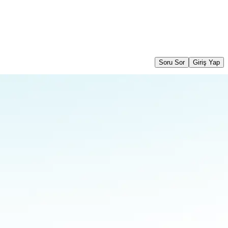
Soru Sor
Giriş Yap