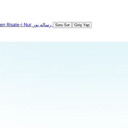
şen
Risale-i Nur
رساله نور
Soru Sor
Giriş Yap