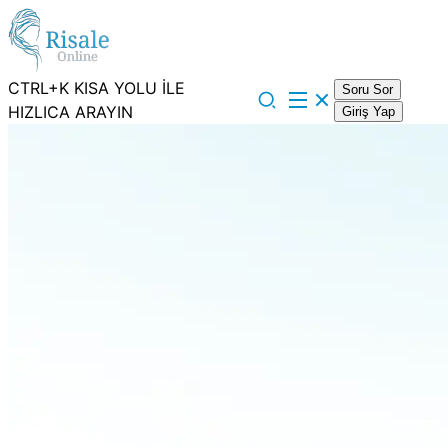
CTRL+K KISA YOLU İLE
Soru Sor
HIZLICA ARAYIN
Giriş Yap