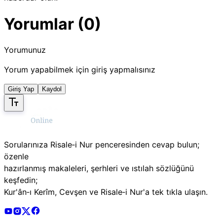
Yorumlar (0)
Yorumunuz
Yorum yapabilmek için giriş yapmalısınız
Giriş Yap
Kaydol
Sorularınıza Risale‑i Nur penceresinden cevap bulun;
özenle
hazırlanmış makaleleri, şerhleri ve ıstılah sözlüğünü
keşfedin;
Kur'ân‑ı Kerîm, Cevşen ve Risale‑i Nur'a tek tıkla ulaşın.
Risale Online Youtube Hesabı
Risale Online Instagram Hesabı
Risale Online X Hesabı
Risale Online Facebook Hesabı