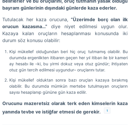
belirlerler ve bu oruçlarını, oruç tutmanın yasak olduğu
bayram günlerinin dışındaki günlerde kaza ederler.
Tutulacak her kaza orucuna,
“Üzerimde borç olan ilk
orucun kazasına…”
diye niyet edilmesi uygun olur.
Kazaya kalan oruçların hesaplanması konusunda iki
durum söz konusu olabilir:
Kişi mükellef olduğundan beri hiç oruç tutmamış olabilir. Bu
durumda ergenlikten itibaren geçen her yıl itibarı ile bir kameri
ay hesabı ile –ki, bu yirmi dokuz veya otuz gündür; ihtiyaten
otuz gün tercih edilmesi uygundur– oruçlarını tutar.
Kişi mükellef olduktan sonra bazı oruçları kazaya bırakmış
olabilir. Bu durumda mümkün mertebe tutulmayan oruçların
sayısı hesaplanıp gününe gün kaza edilir.
Orucunu mazeretsiz olarak terk eden kimselerin kaza
1
yanında tevbe ve istiğfar etmesi de gerekir.