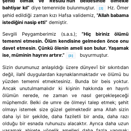
şehid olmak ve Resûlü’nün beldesinde ölmekle
bahtiyar kıl”
diye temennide bulunmuştur.
Hz. Ömer
[2]
şehid edildiği zaman kızı Hafsa validemiz,
“Allah babama
istediğini nasip etti”
demiştir.
Sevgili Peygamberimiz (s.a.s.);
“Hiç biriniz ölümü
temenni etmesin. Ölüm kendisine gelmeden önce onu
davet etmesin. Çünkü ölenin ameli son bulur. Yaşamak
ise, müminin hayrını artırır.”
buyurmuştur.
[3]
Sizin durumunuz anlaşıldığı üzere dünyevî bir sıkıntıdan
değil, ilahî duygulardan kaynaklanmaktadır ve ölümü bu
yüzden temenni etmektesiniz. Bunda bir beis yoktur.
Ancak unutulmamalıdır ki kişinin hakkında en hayırlı
ölümün nerede, ne zaman ve nasıl gerçekleşeceği
müphemdir. Belki de umre de ölmeyi talep etmek; şehit
olmayı istemek size güzel gelmektedir ama Allah sizin
daha iyi bir şekilde, daha faziletli bir anda, daha razı
olduğu bir esnada ruhunuzu alacaktır. Ayrıca daha uzun
yaşamak ahirete yönelik amelleri daha fazla yapmak;