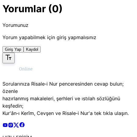
Yorumlar (0)
Yorumunuz
Yorum yapabilmek için giriş yapmalısınız
Giriş Yap
Kaydol
Sorularınıza Risale‑i Nur penceresinden cevap bulun;
özenle
hazırlanmış makaleleri, şerhleri ve ıstılah sözlüğünü
keşfedin;
Kur'ân‑ı Kerîm, Cevşen ve Risale‑i Nur'a tek tıkla ulaşın.
Risale Online Youtube Hesabı
Risale Online Instagram Hesabı
Risale Online X Hesabı
Risale Online Facebook Hesabı