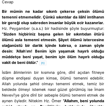
Cevap
Bir mümin ne kadar sıkıntı çekerse çeksin ölümü
temenni etmemelidir. Çünkü sıkıntılar da ilâhî imtihanın
bir gereği olup sabreden insanlar büyük ecir kazanırlar.
Hz. Peygamber (s.a.s.) bir hadisinde şöyle buyurmuştur:
“Sizden hiçbiriniz başına gelen bir sıkıntıdan ötürü
ölümü asla temenni etmesin. Şâyet ölümü istercesine
olağanüstü bir darlık içinde kalırsa, o zaman şöyle
desin: ‘Allah’ım! Benim için yaşamak hayırlı olduğu
müddetçe beni yaşat, benim için ölüm hayırlı olduğu
vakit de beni öldür.”
[1]
İslâm âlimlerinin bir kısmına göre, dînî açıdan fitneye
düşme endişesi duyan kimse, ölümü temenni edebilir.
Allah yolunda şehid olmayı temenni etmek, temiz bir
beldede ölmeyi istemek nasıl güzel görülmüş ise İmam
Nevevî’ye göre dînî bir sebeple ölümü temenni etmek de
aynen öyledir. Nitekim Hz. Ömer
“Allahım, beni yolunda