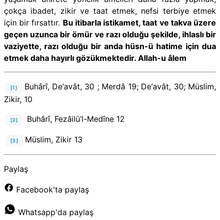
çokça ibadet, zikir ve taat etmek, nefsi terbiye etmek
için bir fırsattır.
Bu itibarla istikamet, taat ve takva üzere
geçen uzunca bir ömür ve razı olduğu şekilde, ihlaslı bir
vaziyette, razı olduğu bir anda hüsn-ü hatime için dua
etmek daha hayırlı gözükmektedir. Allah-u âlem
Buhârî, De‘avât, 30 ; Merdâ 19; De‘avât, 30; Müslim,
[1]
Zikir, 10
Buhârî, Fezâilü’l-Medîne 12
[2]
Müslim, Zikir 13
[3]
Paylaş
Facebook'ta paylaş
Whatsapp'da paylaş