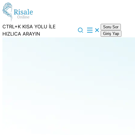
CTRL+K KISA YOLU İLE
Soru Sor
HIZLICA ARAYIN
Giriş Yap