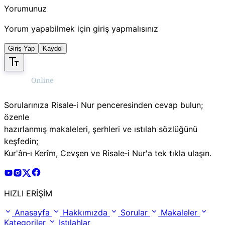
Yorumunuz
Yorum yapabilmek için giriş yapmalısınız
Giriş Yap
Kaydol
Sorularınıza Risale‑i Nur penceresinden cevap bulun;
özenle
hazırlanmış makaleleri, şerhleri ve ıstılah sözlüğünü
keşfedin;
Kur'ân‑ı Kerîm, Cevşen ve Risale‑i Nur'a tek tıkla ulaşın.
Risale Online Youtube Hesabı
Risale Online Instagram Hesabı
Risale Online X Hesabı
Risale Online Facebook Hesabı
HIZLI ERİŞİM
Anasayfa
Hakkımızda
Sorular
Makaleler
Kategoriler
Istılahlar