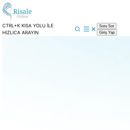
CTRL+K KISA YOLU İLE
Soru Sor
HIZLICA ARAYIN
Giriş Yap