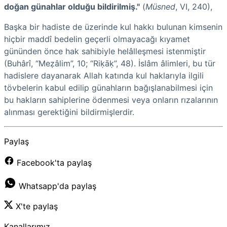
doğan günahlar olduğu bildirilmiş."
(
Müsned
, VI, 240),
Başka bir hadiste de üzerinde kul hakkı bulunan kimsenin
hiçbir maddî bedelin geçerli olmayacağı kıyamet
gününden önce hak sahibiyle helâlleşmesi istenmiştir
(Buhârî, “Meẓâlim”, 10; “Riḳāḳ”, 48). İslâm âlimleri, bu tür
hadislere dayanarak Allah katında kul haklarıyla ilgili
tövbelerin kabul edilip günahların bağışlanabilmesi için
bu hakların sahiplerine ödenmesi veya onların rızalarının
alınması gerektiğini bildirmişlerdir.
Paylaş
Facebook'ta paylaş
Whatsapp'da paylaş
X'te paylaş
Kanallarımız