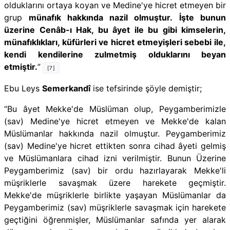
olduklarını ortaya koyan ve Medine'ye hicret etmeyen bir
grup
münafık hakkında nazil olmuştur.
İşte bunun
üzerine Cenâb-ı Hak, bu âyet ile bu gibi kimselerin,
münafıklıkları, küfürleri ve hicret etmeyişleri sebebi ile,
kendi kendilerine zulmetmiş olduklarını beyan
etmiştir.
”
[7]
Ebu Leys
Semerkandî
ise tefsirinde şöyle demiştir;
“Bu âyet Mekke'de Müslüman olup, Peygamberimizle
(sav) Medine'ye hicret etmeyen ve Mekke'de kalan
Müslümanlar hakkında nazil olmuştur. Peygamberimiz
(sav) Medine'ye hicret ettikten sonra cihad âyeti gelmiş
ve Müslümanlara cihad izni verilmiştir. Bunun Üzerine
Peygamberimiz (sav) bir ordu hazırlayarak Mekke'li
müşriklerle savaşmak üzere harekete geçmiştir.
Mekke'de müşriklerle birlikte yaşayan Müslümanlar da
Peygamberimiz (sav) müşriklerle savaşmak için harekete
geçtiğini öğrenmişler, Müslümanlar safında yer alarak