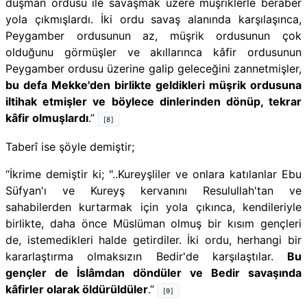
düşman ordusu ile savaşmak üzere müşriklerle beraber
yola çıkmışlardı. İki ordu savaş alanında karşılaşınca,
Peygamber ordusunun az, müşrik ordusunun çok
olduğunu görmüşler ve akıllarınca kâfir ordusunun
Peygamber ordusu üzerine galip geleceğini zannetmişler,
bu defa Mekke'den birlikte geldikleri müşrik ordusuna
iltihak etmişler ve böylece dinlerinden dönüp, tekrar
kâfir olmuşlardı
.”
[8]
Taberî
ise şöyle demiştir;
“İkrime demiştir ki; "..Kureyşliler ve onlara katılanlar Ebu
Süfyan'ı ve Kureyş kervanını Resulullah'tan ve
sahabilerden kurtarmak için yola çıkınca, kendileriyle
birlikte, daha önce Müslüman olmuş bir kısım gençleri
de, istemedikleri halde getirdiler. İki ordu, herhangi bir
kararlaştırma olmaksızın Bedir'de karşılaştılar.
Bu
gençler de İslâmdan döndüler ve Bedir savaşında
kâfirler olarak öldürüldüler
.”
[9]