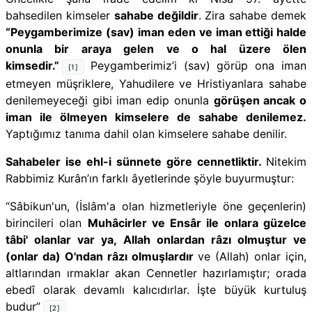
bahsedilen kimseler
sahabe değildir
. Zira sahabe demek
“Peygamberimize (sav)
iman eden ve iman ettiği halde
onunla bir araya gelen ve o hal üzere ölen
kimsedir.”
Peygamberimiz’i (sav) görüp ona iman
[1]
etmeyen müşriklere, Yahudilere ve Hristiyanlara sahabe
denilemeyeceği gibi iman edip onunla
görüşen ancak o
iman ile ölmeyen kimselere de sahabe denilemez.
Yaptığımız tanıma dahil olan kimselere sahabe denilir.
Sahabeler ise ehl-i sünnete göre cennetliktir.
Nitekim
Rabbimiz Kurân’ın farklı âyetlerinde şöyle buyurmuştur:
“
Sâbikun'un, (İslâm'a olan hizmetleriyle öne geçenlerin)
birincileri olan
Muhâcirler ve Ensâr ile onlara güzelce
tâbi' olanlar var ya, Allah onlardan râzı olmuştur ve
(onlar da) O'ndan râzı olmuşlardır
ve (Allah) onlar için,
altlarından ırmaklar akan Cennetler hazırlamıştır; orada
ebedî olarak devamlı kalıcıdırlar. İşte büyük kurtuluş
budur
”
[2]