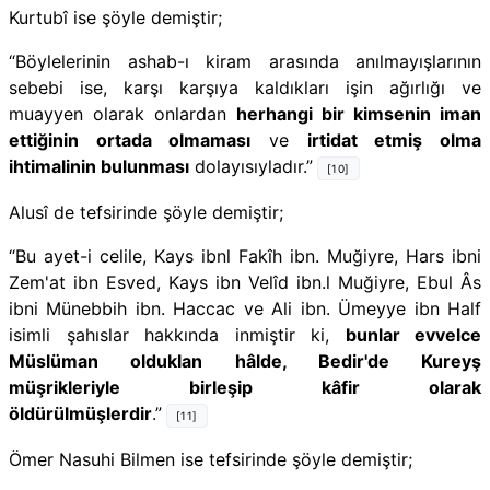
Kurtubî
ise şöyle demiştir;
“Böylelerinin ashab-ı kiram arasında anılmayışlarının
sebebi ise, karşı kar­şıya kaldıkları işin ağırlığı ve
muayyen olarak onlardan
herhangi bir kimse­nin iman
ettiğinin ortada olmaması
ve
irtidat etmiş olma
ihtimalinin bulun­ması
dolayısıyladır.”
[10]
Alusî
de tefsirinde şöyle demiştir;
“Bu ayet-i celile, Kays ibnl Fakîh ibn. Muğiyre, Hars ibni
Zem'at ibn Esved, Kays ibn Velîd ibn.l Muğiyre, Ebul Âs
ibni Münebbih ibn. Haccac ve Ali ibn. Ümeyye ibn Half
isimli şahıslar hakkında inmiştir ki,
bunlar evvelce
Müslüman olduklan hâlde, Bedir'de Kureyş
müşrikleriyle birleşip kâfir olarak
öldürülmüşlerdir
.”
[11]
Ömer Nasuhi Bilmen
ise tefsirinde şöyle demiştir;