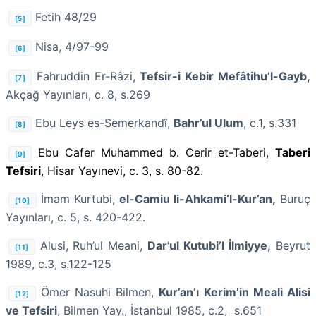
Fetih 48/29
[5]
Nisa, 4/97-99
[6]
Fahruddin Er-Râzi,
Tefsir-i Kebir Mefâtihu’l-Gayb,
[7]
Akçağ Yayınları, c. 8, s.269
Ebu Leys es-Semerkandî,
Bahr’ul Ulum
, c.1, s.331
[8]
Ebu Cafer Muhammed b. Cerir et-Taberi,
Taberi
[9]
Tefsiri
, Hisar Yayınevi, c. 3, s. 80-82.
İmam Kurtubi,
el-Camiu li-Ahkami’l-Kur’an,
Buruç
[10]
Yayınları, c. 5, s. 420-422.
Alusi, Ruh’ul Meani,
Dar’ul Kutubi’l İlmiyye
,
Beyrut
[11]
1989, c.3, s.122-125
Ömer Nasuhi Bilmen,
Kur’an’ı Kerim’in Meali Alisi
[12]
ve Tefsiri
, Bilmen Yay., İstanbul 1985, c.2, s.651