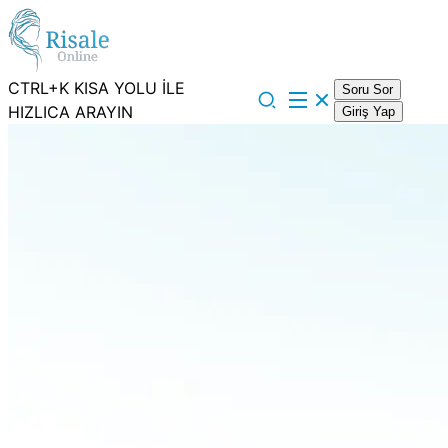
CTRL+K KISA YOLU İLE
Soru Sor
HIZLICA ARAYIN
Giriş Yap