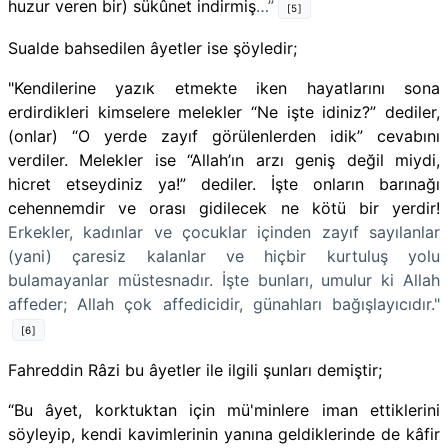
huzur veren bir) sükûnet indirmiş
…”
[5]
Sualde bahsedilen âyetler ise şöyledir;
"Kendilerine yazık etmekte iken hayatlarını sona
erdirdikleri kimselere melekler “Ne işte idiniz?” dediler,
(onlar) “O yerde zayıf görülenlerden idik” cevabını
verdiler. Melekler ise “Allah’ın arzı geniş değil miydi,
hicret etseydiniz ya!” dediler. İşte onların barınağı
cehennemdir ve orası gidilecek ne kötü bir yerdir!
Erkekler, kadınlar ve çocuklar içinden zayıf sayılanlar
(yani) çaresiz kalanlar ve hiçbir kurtuluş yolu
bulamayanlar müstesnadır. İşte bunları, umulur ki Allah
affeder; Allah çok affedicidir, günahları bağışlayıcıdır."
[6]
Fahreddin Râzi
bu âyetler ile ilgili şunları demiştir;
“Bu âyet, korktuktan için mü'minlere iman ettiklerini
söyleyip, kendi kavimlerinin yanına geldiklerinde de kâfir