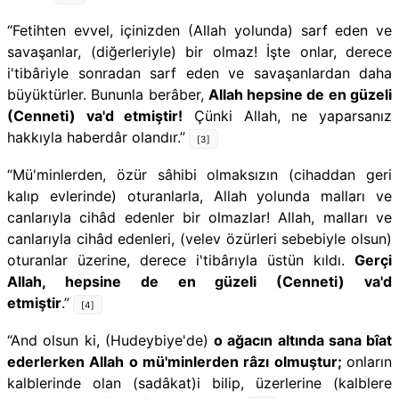
“Fetihten evvel, içinizden (Allah yolunda) sarf eden ve
savaşanlar, (diğerleriyle) bir olmaz! İşte onlar, derece
i'tibâriyle sonradan sarf eden ve savaşanlardan daha
büyüktürler. Bununla berâber,
Allah hepsine de en güzeli
(Cenneti) va'd etmiştir!
Çünki Allah, ne yaparsanız
hakkıyla haberdâr olandır.”
[3]
“
Mü'minlerden, özür sâhibi olmaksızın (cihaddan geri
kalıp evlerinde) oturanlarla, Allah yolunda malları ve
canlarıyla cihâd edenler bir olmazlar! Allah, malları ve
canlarıyla cihâd edenleri, (velev özürleri sebebiyle olsun)
oturanlar üzerine, derece i'tibârıyla üstün kıldı.
Gerçi
Allah, hepsine de en güzeli (Cenneti) va'd
etmiştir
.”
[4]
“And olsun ki, (Hudeybiye'de)
o ağacın altında sana bîat
ederlerken Allah o mü'minlerden râzı olmuştur;
onların
kalblerinde olan (sadâkat)i bilip, üzerlerine (kalblere