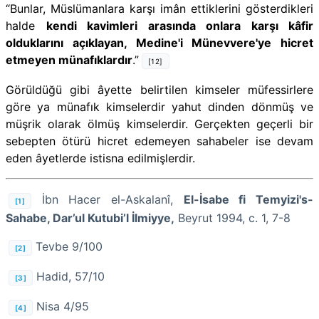
“Bunlar, Müslümanlara karşı imân ettiklerini gösterdikleri
halde
kendi kavimleri arasında
onlara karşı kâfir
olduklarını açıklayan, Medine'i Münevvere'ye hicret
etmeyen münafıklardır
.”
[12]
Görüldüğü gibi âyette belirtilen kimseler müfessirlere
göre ya münafık kimselerdir yahut dinden dönmüş ve
müşrik olarak ölmüş kimselerdir. Gerçekten geçerli bir
sebepten ötürü hicret edemeyen sahabeler ise devam
eden âyetlerde istisna edilmişlerdir.
İbn Hacer el-Askalanî,
El-İsabe fi Temyizi's-
[1]
Sahabe, Dar’ul Kutubi’l İlmiyye,
Beyrut 1994, c. 1, 7-8
Tevbe 9/100
[2]
Hadid, 57/10
[3]
Nisa 4/95
[4]