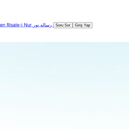
şen
Risale-i Nur
رساله نور
Soru Sor
Giriş Yap