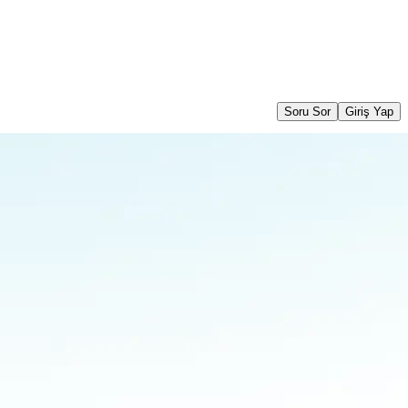
Soru Sor
Giriş Yap