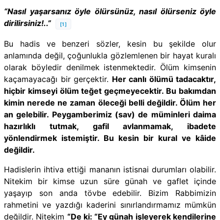
“Nasıl yaşarsanız öyle ölürsünüz, nasıl ölürseniz öyle
dirilirsiniz!..”
[1]
Bu hadis ve benzeri sözler, kesin bu şekilde olur
anlamında değil, çoğunlukla gözlemlenen bir hayat kuralı
olarak böyledir denilmek istenmektedir. Ölüm kimsenin
kaçamayacağı bir gerçektir.
Her canlı ölümü tadacaktır,
hiçbir kimseyi ölüm teğet geçmeyecektir. Bu bakımdan
kimin nerede ne zaman öleceği belli değildir. Ölüm her
an gelebilir. Peygamberimiz (sav) de müminleri daima
hazırlıklı tutmak, gafil avlanmamak, ibadete
yönlendirmek istemiştir. Bu kesin bir kural ve kâide
değildir.
Hadislerin ihtiva ettiği mananın istisnai durumları olabilir.
Nitekim bir kimse uzun süre günah ve gaflet içinde
yaşayıp son anda tövbe edebilir. Bizim Rabbimizin
rahmetini ve yazdığı kaderini sınırlandırmamız mümkün
değildir. Nitekim
“De ki: “Ey günah işleyerek kendilerine