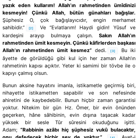
yazık eden kul­la­rım! Al­lah’ın rah­me­tin­den ümî­di­ni­zi
kes­me­yi­n! Çünkü Al­lah, bü­tün gü­nah­la­rı bağışlar.
Şüphesiz O, çok bağışlayıcıdır, engin merhamet
sahibidir.”
Ve “Evlatlarım! Haydi gidin! Yûsuf ve
[2]
kardeşini arayıp bulmaya çalışın.
Sakın Allah’ın
rahmetinden ümit kesmeyin. Çünkü kâfirlerden başkası
Allah’ın rahmetinden ümit kesmez”
dedi.
Bu iki
[3]
âyette de görüldüğü gibi kul için her zaman Allah’ın
rahmetinin kapısı açıktır. Yeter ki samimi bir tövbe ile o
kapıyı çalmış olsun.
Bunun aksine hayatını imanla, istikametle geçirmiş biri,
nihayette istikametten sapabilir ve son nefesinde
ahiretini de kaybedebilir. Bunun hiçbir zaman garantisi
yoktur. Nitekim bir gün Hz. Ömer, bir evin önünden
geçerken, hâne sâhibinin, evin dışına taşacak kadar
yüksek bir sesle Tûr sûresini okuduğunu işitti.
Adam;
“Rabbinin azâbı hiç şüphesiz vukû bulacaktır,
onu defedecek hiçbir şey de yoktur.”
Ayet-i
[4]