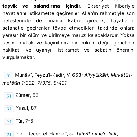
teşvik ve sakındırma içindir.
Ekseriyet itibariyle
hayatlarını istikamette geçirenler Allah’ın rahmetiyle son
nefeslerinde de imanla kabre girecek, hayatlarını
sefahatle geçirenler tövbe etmedikleri takdirde onlara
yaraşır bir ölüm ve dirilmeye maruz kalacaklardır. Yoksa
kesin, mutlak ve kaçınılmaz bir hüküm değil, genel bir
hakikati ve uyarıyı, istikamet ve sebatın önemini
vurgulamaktır.
Münâvî, Feyzü’l-Kadîr, V, 663;
Aliyyülkârî, Mirkâtü’l-
[1]
mefâtîh 1/332, 7/375, 8/431
Zümer, 53
[2]
Yusuf, 87
[3]
Tûr, 7-8
[4]
İbn-i Receb el-Hanbelî,
et-Tahvîf mine’n-Nâr
,
[5]