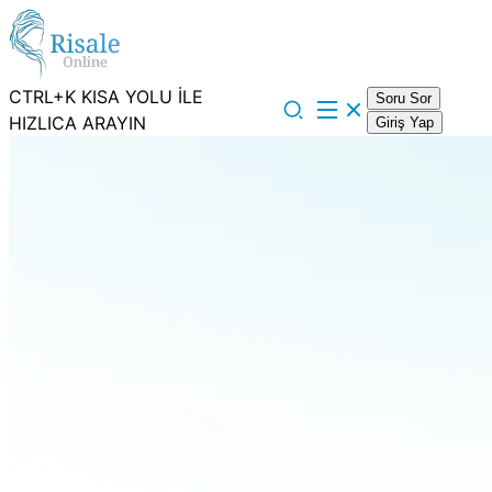
CTRL+K KISA YOLU İLE
Soru Sor
HIZLICA ARAYIN
Giriş Yap