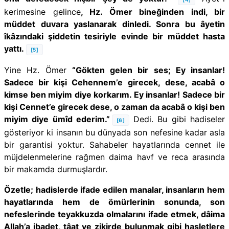
kerimesine gelince
, Hz. Ömer bineğinden indi, bir
müddet duvara yaslanarak dinledi. Sonra bu âyetin
îkâzındaki şiddetin tesiriyle evinde bir müddet hasta
yattı.
[5]
Yine Hz. Ömer
“Gökten gelen bir ses; Ey insanlar!
Sadece bir kişi Cehennem’e girecek, dese, acabâ o
kimse ben miyim diye korkarım. Ey insanlar! Sadece bir
kişi Cennet’e girecek dese, o zaman da acabâ o kişi ben
miyim diye ümîd ederim.”
Dedi. Bu gibi hadiseler
[6]
gösteriyor ki insanın bu dünyada son nefesine kadar asla
bir garantisi yoktur. Sahabeler hayatlarında cennet ile
müjdelenmelerine rağmen daima havf ve reca arasında
bir makamda durmuşlardır.
Özetle; hadislerde ifade edilen manalar, insanların hem
hayatlarında hem de ömürlerinin sonunda, son
nefeslerinde teyakkuzda olmalarını ifade etmek, dâima
Allah’a ibadet, tâat ve zikirde bulunmak gibi hasletlere