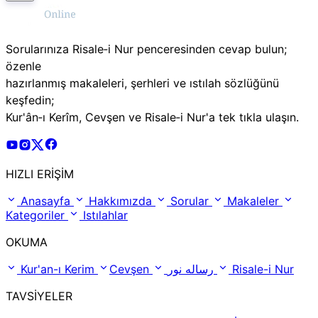
Sorularınıza Risale‑i Nur penceresinden cevap bulun;
özenle
hazırlanmış makaleleri, şerhleri ve ıstılah sözlüğünü
keşfedin;
Kur'ân‑ı Kerîm, Cevşen ve Risale‑i Nur'a tek tıkla ulaşın.
Risale Online Youtube Hesabı
Risale Online Instagram Hesabı
Risale Online X Hesabı
Risale Online Facebook Hesabı
HIZLI ERİŞİM
Anasayfa
Hakkımızda
Sorular
Makaleler
Kategoriler
Istılahlar
OKUMA
Kur'an-ı Kerim
Cevşen
رساله نور
Risale-i Nur
TAVSİYELER