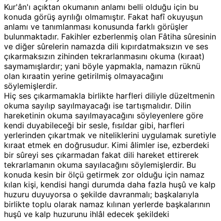
Kur'ân'ı açıktan okumanın anlamı belli olduğu için bu
konuda görüş ayrılığı olmamıştır. Fakat hafî okuyuşun
anlamı ve tanımlanması konusunda farklı görüşler
bulunmaktadır. Fakihler ezberlenmiş olan Fâtiha sûresinin
ve diğer sûrelerin namazda dili kıpırdatmaksızın ve ses
çıkarmaksızın zihinden tekrarlanmasını okuma (kıraat)
saymamışlardır; yani böyle yapmakla, namazın rüknü
olan kıraatin yerine getirilmiş olmayacağını
söylemişlerdir.
Hiç ses çıkarmamakla birlikte harfleri diliyle düzeltmenin
okuma sayılıp sayılmayacağı ise tartışmalıdır. Dilin
hareketinin okuma sayılmayacağını söyleyenlere göre
kendi duyabileceği bir sesle, fısıldar gibi, harfleri
yerlerinden çıkartmak ve niteliklerini uygulamak suretiyle
kıraat etmek en doğrusudur. Kimi âlimler ise, ezberdeki
bir sûreyi ses çıkarmadan fakat dili hareket ettirerek
tekrarlamanın okuma sayılacağını söylemişlerdir. Bu
konuda kesin bir ölçü getirmek zor olduğu için namaz
kılan kişi, kendisi hangi durumda daha fazla huşû ve kalp
huzuru duyuyorsa o şekilde davranmalı; başkalarıyla
birlikte toplu olarak namaz kılınan yerlerde başkalarının
huşû ve kalp huzurunu ihlâl edecek şekildeki