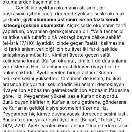
okumalardan kaçınmalıdır.
Genellikle açıktan okumanın alt sınırı, bir
başkasının işitebileceği derecede yüksek sesle okumak
şeklinde,
gizli okumanın üst sınırı ise en fazla kendi
işiteceği şekilde okumaktır
. Alçak sesle okumanın tarifi
yapılırken, dayanılan gerekçelerden biri "Velâ techer bi
salâtike velâ tuhâfit bihâ vebtaği beyne zâlike sebîlâ"
(el-İsrâ 17/110) âyetidir. İçinde geçen "salât" kelimesine
iki farklı anlam verildiği için bu âyet iki farklı şekilde
anlaşılmaya müsaittir. Kimileri âyette geçen salât
kelimesine kıraat (Kur'an okuma), kimileri de dua anlamı
vermişlerdir. Her iki anlamı destekleyen rivayetler de
bulunmaktadır. Âyete verilen birinci anlam "Kur'an
okurken sesini yükseltme, tamamen de kısma; bu ikisi
arasında bir yol tut" şeklindedir. Bu anlamı destekleyen
rivayet İbn Abbas'tan gelmektedir. İbn Abbas'ın ifadesine
göre, Hz. Peygamber yüksek sesle Kur'an okuyordu.
Bunu duyan kâfirlerin, Kur'an'a, onu getirene, gönderene
ve Kur'an'ın geldiği kişiye sövmeleri üzerine Hz.
Peygamber hiç kimse duymayacak derecede sesini kıstı.
Bunun üzerine yukarıdaki âyet indi (Buhârî, “Tefsîr”, 17,
14/V, 229). Âyete verilen ikinci anlam "Dua ederken sesini
yükseltme, tamamen de kısma. Bu ikisi arasında bir yol