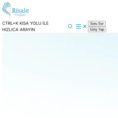
CTRL+K KISA YOLU İLE
Soru Sor
HIZLICA ARAYIN
Giriş Yap