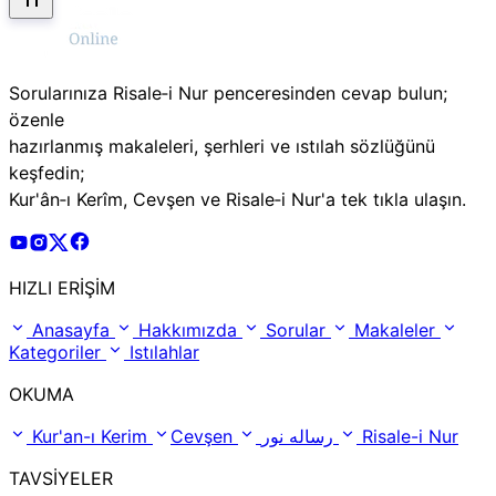
Sorularınıza Risale‑i Nur penceresinden cevap bulun;
özenle
hazırlanmış makaleleri, şerhleri ve ıstılah sözlüğünü
keşfedin;
Kur'ân‑ı Kerîm, Cevşen ve Risale‑i Nur'a tek tıkla ulaşın.
Risale Online Youtube Hesabı
Risale Online Instagram Hesabı
Risale Online X Hesabı
Risale Online Facebook Hesabı
HIZLI ERİŞİM
Anasayfa
Hakkımızda
Sorular
Makaleler
Kategoriler
Istılahlar
OKUMA
Kur'an-ı Kerim
Cevşen
رساله نور
Risale-i Nur
TAVSİYELER