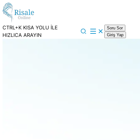
CTRL+K KISA YOLU İLE
Soru Sor
HIZLICA ARAYIN
Giriş Yap