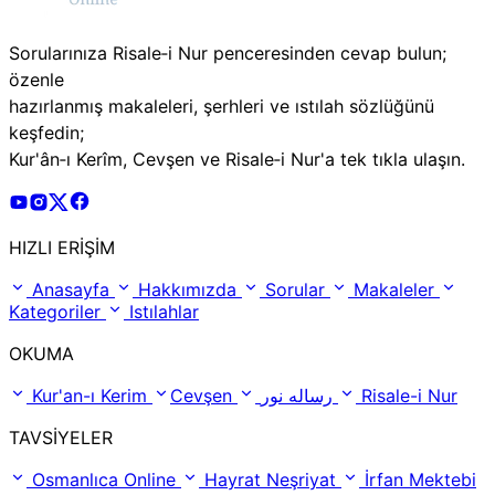
Sorularınıza Risale‑i Nur penceresinden cevap bulun;
özenle
hazırlanmış makaleleri, şerhleri ve ıstılah sözlüğünü
keşfedin;
Kur'ân‑ı Kerîm, Cevşen ve Risale‑i Nur'a tek tıkla ulaşın.
Risale Online Youtube Hesabı
Risale Online Instagram Hesabı
Risale Online X Hesabı
Risale Online Facebook Hesabı
HIZLI ERİŞİM
Anasayfa
Hakkımızda
Sorular
Makaleler
Kategoriler
Istılahlar
OKUMA
Kur'an-ı Kerim
Cevşen
رساله نور
Risale-i Nur
TAVSİYELER
Osmanlıca Online
Hayrat Neşriyat
İrfan Mektebi