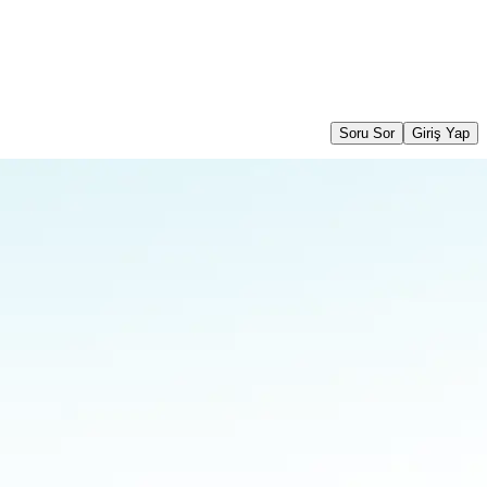
Soru Sor
Giriş Yap