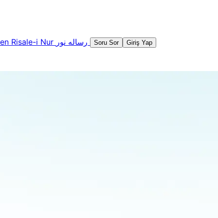
şen
Risale-i Nur
رساله نور
Soru Sor
Giriş Yap