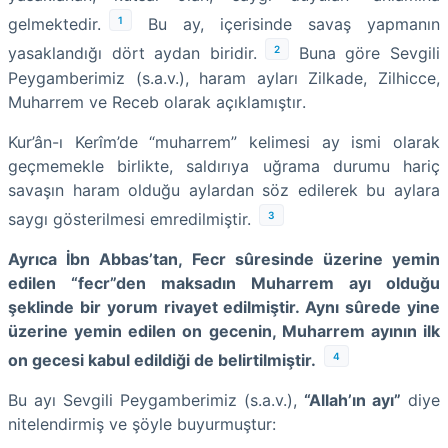
1
gelmektedir.
Bu ay, içerisinde savaş yapmanın
2
yasaklandığı dört aydan biridir.
Buna göre Sevgili
Peygamberimiz (s.a.v.), haram ayları Zilkade, Zilhicce,
Muharrem ve Receb olarak açıklamıştır
.
Kur’ân-ı Kerîm’de “muharrem” kelimesi ay ismi olarak
geçmemekle birlikte, saldırıya uğrama durumu hariç
savaşın haram olduğu aylardan söz edilerek bu aylara
3
saygı gösterilmesi emredilmiştir.
Ayrıca İbn Abbas’tan, Fecr sûresinde üzerine yemin
edilen “fecr”den maksadın Muharrem ayı olduğu
şeklinde bir yorum rivayet edilmiştir. Aynı sûrede yine
üzerine yemin edilen on gecenin, Muharrem ayının ilk
4
on gecesi kabul edildiği de belirtilmiştir.
Bu ayı Sevgili Peygamberimiz (s.a.v.),
“Allah’ın ayı”
diye
nitelendirmiş ve şöyle buyurmuştur: