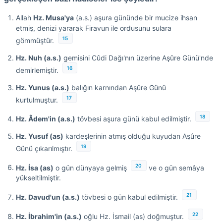
Allah
Hz. Musa'ya
(a.s.) aşura gününde bir mucize ihsan
etmiş, denizi yararak Firavun ile ordusunu sulara
15
gömmüştür.
Hz. Nuh (a.s.)
gemisini Cûdi Dağı'nın üzerine Aşûre Günü'nde
16
demirlemiştir.
Hz. Yunus (a.s.)
balığın karnından Aşûre Günü
17
kurtulmuştur.
18
Hz. Âdem'in (a.s.)
tövbesi aşura günü kabul edilmiştir.
Hz. Yusuf (as)
kardeşlerinin atmış olduğu kuyudan Aşûre
19
Günü çıkarılmıştır.
20
Hz. İsa (as)
o gün dünyaya gelmiş
ve o gün semâya
yükseltilmiştir.
21
Hz. Davud'un (a.s.)
tövbesi o gün kabul edilmiştir.
22
Hz. İbrahim'in (a.s.)
oğlu Hz. İsmail (as) doğmuştur.