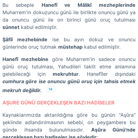
Bu sebeple
Hanefî ve Mâlikî
mezheplerinde
Muharrem'in dokuzuncu günü ile birlikte onuncu günü ya
da onuncu günü ile on birinci günü oruç tutulması
sünnet
kabul edilmiştir.
Şâfiî mezhebinde
ise bu ayın dokuz ve onuncu
günlerinde oruç tutmak
müstehap
kabul edilmiştir.
Hanefî mezhebine
göre Muharrem'in sadece onuncu
günü oruç tutulması, Yahudileri taklit etme anlamına
gelebileceği için
mekruhtur
. Hanefîler dışındaki
cumhura göre ise onuncu günü oruç için tahsis etmek
14
mekruh değildir.
AŞURE GÜNÜ GERÇEKLEŞEN BAZI HADİSELER
Kaynaklarımızda aktarıldığına göre bu günün "Aşûra"
şeklinde adlandırılmasının sebebi, on peygambere bu
günde ihsanda bulunulmasıdır.
Aşûra Günü'nde
gerçekleşen bazı hadiseler ise şöyledir: