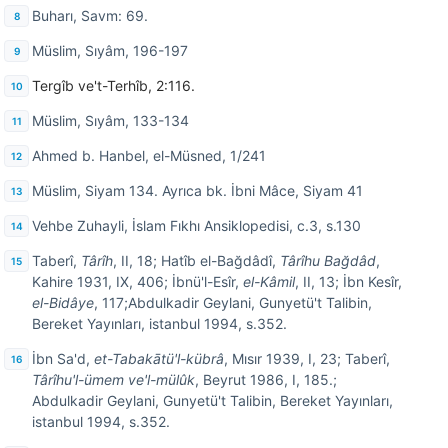
Buharı, Savm: 69.
Müslim, Sıyâm, 196-197
Tergîb ve't-Terhîb, 2:116.
Müslim, Sıyâm, 133-134
Ahmed b. Hanbel, el-Müsned, 1/241
Müslim, Siyam 134. Ayrıca bk. İbni Mâce, Siyam 41
Vehbe Zuhayli, İslam Fıkhı Ansiklopedisi, c.3, s.130
Taberî,
Târîh
, II, 18; Hatîb el-Bağdâdî,
Târîhu Bağdâd
,
Kahire 1931, IX, 406; İbnü'l-Esîr,
el-Kâmil
, II, 13; İbn Kesîr,
el-Bidâye
, 117;Abdulkadir Geylani, Gunyetü't Talibin,
Bereket Yayınları, istanbul 1994, s.352.
İbn Sa'd,
et-Tabakātü'l-kübrâ
, Mısır 1939, I, 23; Taberî,
Târîhu'l-ümem ve'l-mülûk
, Beyrut 1986, I, 185.;
Abdulkadir Geylani, Gunyetü't Talibin, Bereket Yayınları,
istanbul 1994, s.352.