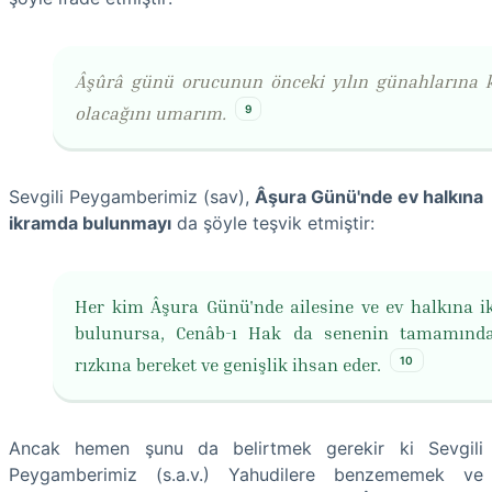
Âşûrâ günü orucunun önceki yılın günahlarına k
9
olacağını umarım.
Sevgili Peygamberimiz (sav),
Âşura Günü'nde ev halkına
ikramda bulunmayı
da şöyle teşvik etmiştir:
Her kim Âşura Günü'nde ailesine ve ev halkına 
bulunursa, Cenâb-ı Hak da senenin tamamınd
10
rızkına bereket ve genişlik ihsan eder.
Ancak hemen şunu da belirtmek gerekir ki Sevgili
Peygamberimiz (s.a.v.) Yahudilere benzememek ve