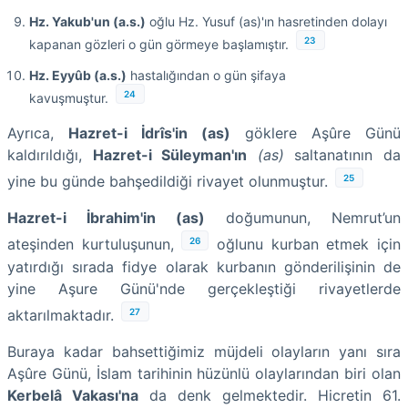
Hz. Yakub'un (a.s.)
oğlu Hz. Yusuf (as)'ın hasretinden dolayı
23
kapanan gözleri o gün görmeye başlamıştır.
Hz. Eyyûb (a.s.)
hastalığından o gün şifaya
24
kavuşmuştur.
Ayrıca,
Hazret-i İdrîs'in (as)
göklere Aşûre Günü
kaldırıldığı,
Hazret-i Süleyman'ın
(as)
saltanatının da
25
yine bu günde bahşedildiği rivayet olunmuştur.
Hazret-i İbrahim'in (as)
doğumunun, Nemrut’un
26
ateşinden kurtuluşunun,
oğlunu kurban etmek için
yatırdığı sırada fidye olarak kurbanın gönderilişinin de
yine Aşure Günü'nde gerçekleştiği rivayetlerde
27
aktarılmaktadır.
Buraya kadar bahsettiğimiz müjdeli olayların yanı sıra
Aşûre Günü, İslam tarihinin hüzünlü olaylarından biri olan
Kerbelâ Vakası'na
da denk gelmektedir. Hicretin 61.