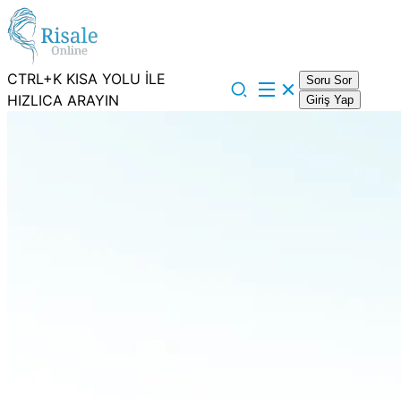
CTRL+K KISA YOLU İLE
Soru Sor
HIZLICA ARAYIN
Giriş Yap