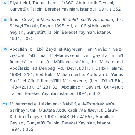
Diyarbekri, Tarihu'l-hamis, 1/360; Abdulkadir Geylani,
Gunyetü't Talibin, Bereket Yayınları, istanbul 1994, s.352.
İbnü'l-Cevzî,
el-Muntazam fî târîhi'l-mülûk ve'l-ümem
, thk.
Süheyl Zekkâr, Beyrut 1995, c.1, s. 106.;Abdulkadir
Geylani, Gunyetü't Talibin, Bereket Yayınları, istanbul
1994, s.352.
Abdullāh b. Ebî Zeyd el-Kayrevânî, en-Nevâdir ve’z-
ziyâdât ʿalâ mâ fi’l-Müdevvene ve ġayrihâ mine’l
ümmehât min mesâʾili Mâlik ve aṣḥâbih, thk. Muhammed
Abdülaziz ed-Debbağ vd. Beyrut:Dâru’l Garbi’l İslâmî,
1999), 2/81; Ebû Bekir Muhammed b. Abdullah b. Yunus
Sıkıllî, el-Câmi‘ li-mesâ’ili’l Müdevvene, (b.y.: Dâru’l-Fikr,
1434/2013), 3/1231-32; Abdulkadir Geylani, Gunyetü't
Talibin, Bereket Yayınları, istanbul 1994, s.352.
Muhammed el-Hâkim en-Nîsâbûrî, el-Müstedrek ale’ṣ-
Ṣaḥîḥayn, thk. Mustafa Abdülkadir ʿAta‘ (Beyrut: Dâru’l-
Kütübü’l-ʿİlmiyye, 1990) 2/648 (No. 4155).; Abdulkadir
Geylani, Gunyetü't Talibin, Bereket Yayınları, istanbul
1994, s.352