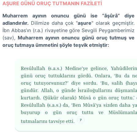
AŞURE GÜNÜ ORUÇ TUTMANIN FAZİLETİ
Muharrem ayının onuncu günü ise “âşûrâ” diye
adlandırılır.
Dilimize daha çok "
aşure
" olarak geçmiştir.
İbn Abbas’ın (r.a.) rivayetine göre Sevgili Peygamberimiz
(sav),
Muharrem ayının onuncu günü oruç tutmuş ve
oruç tutmaya ümmetini şöyle teşvik etmiştir:
Resûlullah (s.a.s.) Medine’ye gelince, Yahûdileri
günü oruç tuttuklarını gördü. Onlara, ‘Bu da ne
oruç tutuyorsunuz?’ diye sordu. ‘Bu, salih (hayır
gündür. Allah, o günde İsrailoğullarını düşmanl
kurtardı. (Şükür olarak) Mûsâ o gün oruç tuttu.’ d
Resûlullah (s.a.s.) da, ‘Ben Mûsâ’ya sizden daha ya
buyurup o gün oruç tuttu ve Müslümanl
7
tutmalarını tavsiye etti.