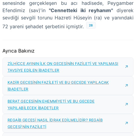
senesinde gerçekleşen bu acı hadisede, Peygamber
Efendimiz (sav)'in
"Cennetteki iki reyhanım"
diyerek
sevdiği sevgili torunu Hazreti Hüseyin (ra) ve yanındaki
28
72 yareni şehadet şerbetini içmiştir.
Ayrıca Bakınız
ZİLHİCCE AYININ İLK ON GECESİNİN FAZİLETİ VE YAPILMASI
TAVSİYE EDİLEN İBADETLER
KADİR GECESİNİN FAZİLETİ VE BU GECEDE YAPILACAK
İBADETLER
BERAT GECESİNİN EHEMMİYETİ VE BU GECEDE
YAPILABİLECEK İBADETLER
REGAİB GECESİ NASIL İDRAK EDİLMELİDİR? REGAİB
GECESİ'NİN FAZİLETİ