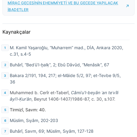
MİRAC GECESİNİN EHEMMİYETİ VE BU GECEDE YAPILACAK
İBADETLER
Kaynakçalar
M. Kamil Yaşaroğlu, “Muharrem” mad., DİA, Ankara 2020,
c.31, s.4-5
Buhârî, “Bedʾü’l-ḫalḳ”, 2; Ebû Dâvûd, “Menâsik”, 67
Bakara 2/191, 194, 217; el-Mâide 5/2, 97; et-Tevbe 9/5,
36
Muhammed b. Cerîr et-Taberî,
Câmiʿu’l-beyân
ʿan teʾvîli
âyi’l-Ḳurʾân
, Beyrut 1406-1407/1986-87, c. 30, s.107.
Tirmizî, Savm: 40.
Müslim, Sıyâm, 202-203
Buhârî, Savm, 69; Müslim, Sıyâm, 127-128