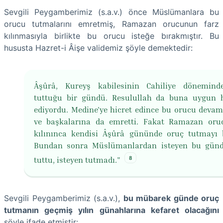
Sevgili Peygamberimiz (s.a.v.) önce Müslümanlara bu
orucu tutmalarını emretmiş, Ramazan orucunun farz
kılınmasıyla birlikte bu orucu isteğe bırakmıştır. Bu
hususta Hazret-i Âişe validemiz şöyle demektedir:
Âşûrâ, Kureyş kabilesinin Cahiliye dönemind
tuttuğu bir gündü. Resulullah da buna uygun 
ediyordu. Medine'ye hicret edince bu orucu devam 
ve başkalarına da emretti. Fakat Ramazan oru
kılınınca kendisi Âşûrâ gününde oruç tutmayı b
Bundan sonra Müslümanlardan isteyen bu günd
8
tuttu, isteyen tutmadı."
Sevgili Peygamberimiz (s.a.v.),
bu mübarek günde oruç
tutmanın geçmiş yılın günahlarına kefaret olacağını
şöyle ifade etmiştir: