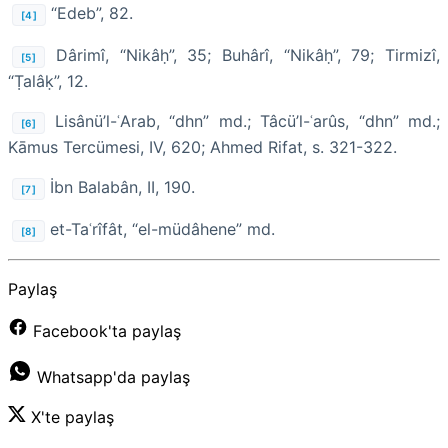
“Edeb”, 82.
[4]
Dârimî, “Nikâḥ”, 35; Buhârî, “Nikâḥ”, 79; Tirmizî,
[5]
“Ṭalâḳ”, 12.
Lisânü’l-ʿArab, “dhn” md.; Tâcü’l-ʿarûs, “dhn” md.;
[6]
Kāmus Tercümesi, IV, 620; Ahmed Rifat, s. 321-322.
İbn Balabân, II, 190.
[7]
et-Taʿrîfât, “el-müdâhene” md.
[8]
Paylaş
Facebook'ta paylaş
Whatsapp'da paylaş
X'te paylaş