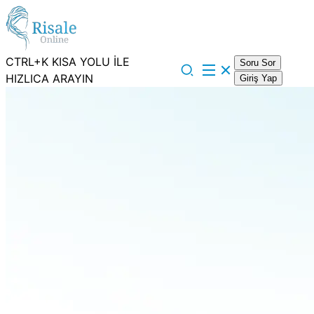
CTRL+K KISA YOLU İLE
Soru Sor
HIZLICA ARAYIN
Giriş Yap