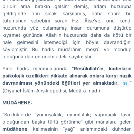
biridir ama bırakın gelsin” demiş, adam huzuruna
geldiğinde onu sıcak karşılamış, daha sonra bu
tutumunun sebebini soran Hz. Âişe’ye, onu kendi
huzurunda yüz bulamamış insan durumuna düşürüp
kıyamet gününde Allah’ın huzurunda daha da kötü bir
hale gelmesini istemediği için böyle davrandığını
söylemiştir. Bu hadis müdârânın meşrû ve mendup
olduğuna dair en önemli delil sayılmıştır.
Yine hadis mecmualarında
“Resûlullah’ın, kadınların
psikolojik özellikleri dikkate alınarak onlara karşı nazik
davranılması yönündeki öğütleri yer almaktadır.
”
[5]
(Diyanet İslâm Ansiklopedisi, Müdârâ mad.)
MÜDÂHENE:
“Sözlüklerde “yumuşaklık, uyumluluk; yapmacık tavır,
olduğundan başka türlü görünme” gibi mânalara gelen
müdâhene
kelimesinin “yağ” anlamındaki dühnden