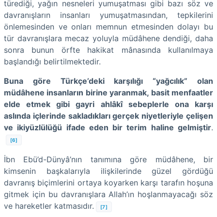
türediği, yağın nesneleri yumuşatması gibi bazı söz ve
davranışların insanları yumuşatmasından, tepkilerini
önlemesinden ve onları memnun etmesinden dolayı bu
tür davranışlara mecaz yoluyla müdâhene dendiği, daha
sonra bunun örfte hakikat mânasında kullanılmaya
başlandığı belirtilmektedir.
Buna göre Türkçe’deki karşılığı “yağcılık” olan
müdâhene insanların birine yaranmak, basit menfaatler
elde etmek gibi gayri ahlâkî sebeplerle ona karşı
aslında içlerinde sakladıkları gerçek niyetleriyle çelişen
ve ikiyüzlülüğü ifade eden bir terim haline gelmiştir
.
[6]
İbn Ebü’d-Dünyâ’nın tanımına göre müdâhene, bir
kimsenin başkalarıyla ilişkilerinde güzel gördüğü
davranış biçimlerini ortaya koyarken karşı tarafın hoşuna
gitmek için bu davranışlara Allah’ın hoşlanmayacağı söz
ve hareketler katmasıdır.
[7]