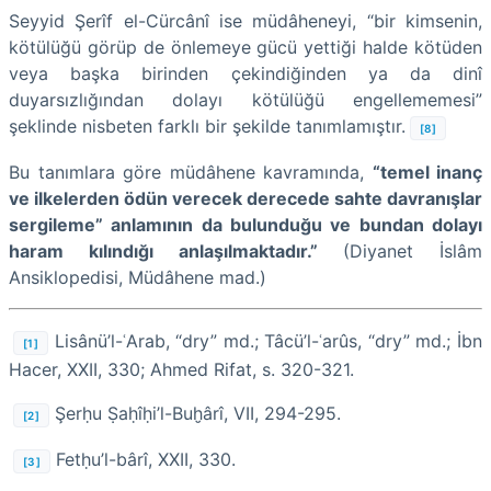
Seyyid Şerîf el-Cürcânî ise müdâheneyi, “bir kimsenin,
kötülüğü görüp de önlemeye gücü yettiği halde kötüden
veya başka birinden çekindiğinden ya da dinî
duyarsızlığından dolayı kötülüğü engellememesi”
şeklinde nisbeten farklı bir şekilde tanımlamıştır.
[8]
Bu tanımlara göre müdâhene kavramında,
“temel inanç
ve ilkelerden ödün verecek derecede sahte davranışlar
sergileme” anlamının da bulunduğu ve bundan dolayı
haram kılındığı anlaşılmaktadır.”
(Diyanet İslâm
Ansiklopedisi, Müdâhene mad.)
Lisânü’l-ʿArab, “dry” md.; Tâcü’l-ʿarûs, “dry” md.; İbn
[1]
Hacer, XXII, 330; Ahmed Rifat, s. 320-321.
Şerḥu Ṣaḥîḥi’l-Buḫârî, VII, 294-295.
[2]
Fetḥu’l-bârî, XXII, 330.
[3]