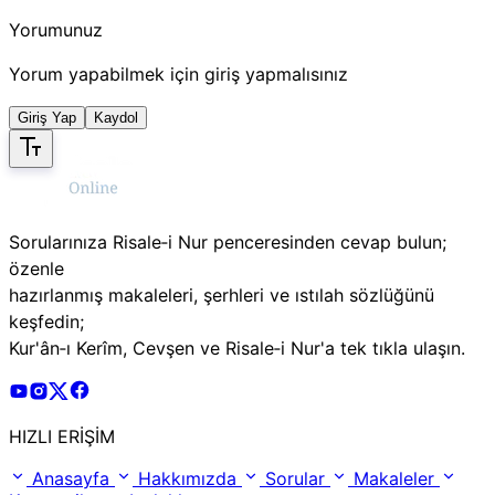
Yorumunuz
Yorum yapabilmek için giriş yapmalısınız
Giriş Yap
Kaydol
Sorularınıza Risale‑i Nur penceresinden cevap bulun;
özenle
hazırlanmış makaleleri, şerhleri ve ıstılah sözlüğünü
keşfedin;
Kur'ân‑ı Kerîm, Cevşen ve Risale‑i Nur'a tek tıkla ulaşın.
Risale Online Youtube Hesabı
Risale Online Instagram Hesabı
Risale Online X Hesabı
Risale Online Facebook Hesabı
HIZLI ERİŞİM
Anasayfa
Hakkımızda
Sorular
Makaleler