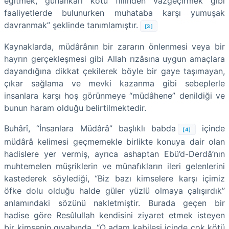
eğitmek, günahkârı kötü fiilinden vazgeçirmek gibi
faaliyetlerde bulunurken muhataba karşı yumuşak
davranmak” şeklinde tanımlamıştır.
[3]
Kaynaklarda, müdârânın bir zararın önlenmesi veya bir
hayrın gerçekleşmesi gibi Allah rızâsına uygun amaçlara
dayandığına dikkat çekilerek böyle bir gaye taşımayan,
çıkar sağlama ve mevki kazanma gibi sebeplerle
insanlara karşı hoş görünmeye “müdâhene” denildiği ve
bunun haram olduğu belirtilmektedir.
Buhârî, “İnsanlara Müdârâ” başlıklı babda
içinde
[4]
müdârâ kelimesi geçmemekle birlikte konuya dair olan
hadislere yer vermiş, ayrıca ashaptan Ebü’d-Derdâ’nın
muhtemelen müşriklerin ve münafıkların ileri gelenlerini
kastederek söylediği, “Biz bazı kimselere karşı içimiz
öfke dolu olduğu halde güler yüzlü olmaya çalışırdık”
anlamındaki sözünü nakletmiştir. Burada geçen bir
hadise göre Resûlullah kendisini ziyaret etmek isteyen
bir kimsenin gıyabında, “O adam kabilesi içinde çok kötü