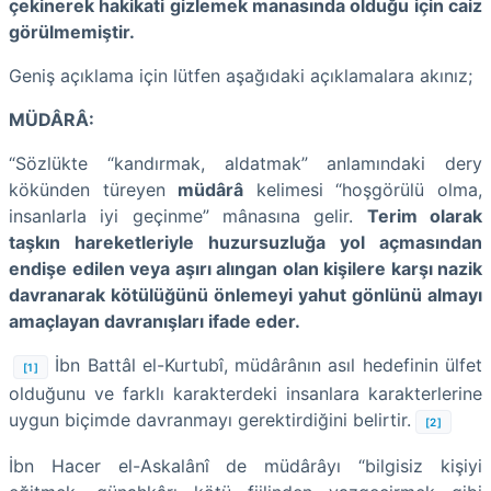
çekinerek hakikati gizlemek manasında olduğu için caiz
görülmemiştir.
Geniş açıklama için lütfen aşağıdaki açıklamalara akınız;
MÜDÂRÂ:
“Sözlükte “kandırmak, aldatmak” anlamındaki dery
kökünden türeyen
müdârâ
kelimesi “hoşgörülü olma,
insanlarla iyi geçinme” mânasına gelir.
Terim olarak
taşkın hareketleriyle huzursuzluğa yol açmasından
endişe edilen veya aşırı alıngan olan kişilere karşı nazik
davranarak kötülüğünü önlemeyi yahut gönlünü almayı
amaçlayan davranışları ifade eder.
İbn Battâl el-Kurtubî, müdârânın asıl hedefinin ülfet
[1]
olduğunu ve farklı karakterdeki insanlara karakterlerine
uygun biçimde davranmayı gerektirdiğini belirtir.
[2]
İbn Hacer el-Askalânî de müdârâyı “bilgisiz kişiyi