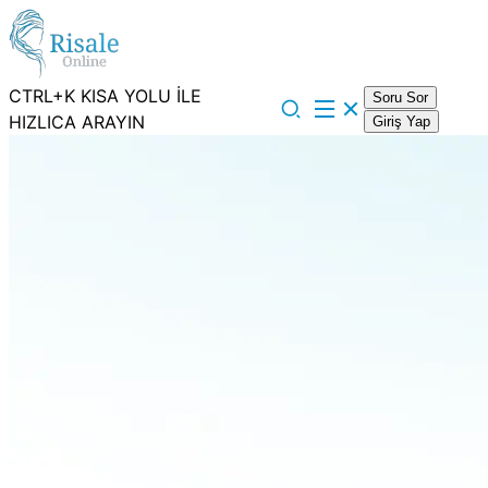
CTRL+K KISA YOLU İLE
Soru Sor
HIZLICA ARAYIN
Giriş Yap