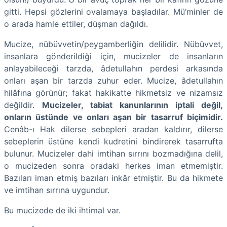
gitti. Hepsi gözlerini ovalamaya başladılar. Mü’minler de
o arada hamle ettiler, düşman dağıldı.
Mucize, nübüvvetin/peygamberliğin delilidir. Nübüvvet,
insanlara gönderildiği için, mucizeler de insanların
anlayabileceği tarzda, âdetullahın perdesi arkasında
onları aşan bir tarzda zuhur eder. Mucize, âdetullahın
hilâfına görünür; fakat hakikatte hikmetsiz ve nizamsız
değildir.
Mucizeler, tabiat kanunlarının iptali değil,
onların üstünde ve onları aşan bir tasarruf biçimidir.
Cenâb-ı Hak dilerse sebepleri aradan kaldırır, dilerse
sebeplerin üstüne kendi kudretini bindirerek tasarrufta
bulunur. Mucizeler dahi imtihan sırrını bozmadığına delil,
o mucizeden sonra oradaki herkes iman etmemiştir.
Bazıları iman etmiş bazıları inkâr etmiştir. Bu da hikmete
ve imtihan sırrına uygundur.
Bu mucizede de iki ihtimal var.