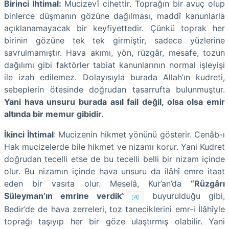
Birinci İhtimal:
Mucizevî cihettir. Toprağın bir avuç olup
binlerce düşmanın gözüne dağılması, maddî kanunlarla
açıklanamayacak bir keyfiyettedir. Çünkü toprak her
birinin gözüne tek tek girmiştir, sadece yüzlerine
savrulmamıştır. Hava akımı, yön, rüzgâr, mesafe, tozun
dağılımı gibi faktörler tabiat kanunlarının normal işleyişi
ile izah edilemez. Dolayısıyla burada Allah’ın kudreti,
sebeplerin ötesinde doğrudan tasarrufta bulunmuştur.
Yani hava unsuru burada asıl fail değil, olsa olsa emir
altında bir memur gibidir.
İkinci İhtimal
: Mucizenin hikmet yönünü gösterir. Cenâb-ı
Hak mucizelerde bile hikmet ve nizamı korur. Yani Kudret
doğrudan tecelli etse de bu tecelli belli bir nizam içinde
olur. Bu nizamın içinde hava unsuru da ilâhî emre itaat
eden bir vasıta olur. Meselâ, Kur’an’da
“Rüzgârı
Süleyman’ın emrine verdik
”
buyurulduğu gibi,
[4]
Bedir’de de hava zerreleri, toz taneciklerini emr-i İlâhîyle
toprağı taşıyıp her bir göze ulaştırmış olabilir. Yani