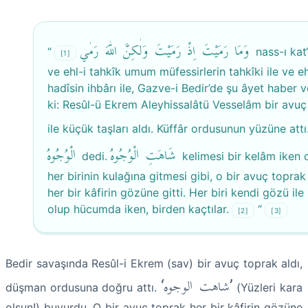
وَمَا رَمَيْتَ اِذْ رَمَيْتَ وَلٰكِنَّ اللّٰهَ رَمٰي
“
nass-ı kat‘î
[1]
ve ehl-i tahkîk umum müfessirlerin tahkîki ile ve eh
hadîsin ihbârı ile, Gazve-i Bedir’de şu âyet haber v
ki: Resûl-ü Ekrem Aleyhissalâtü Vesselâm bir avuç
ile küçük taşları aldı. Küffâr ordusunun yüzüne attı
شَاهَتِ الْوُجُوهُ
الْوُجُوهُ
dedi.
kelimesi bir kelâm iken 
her birinin kulağına gitmesi gibi, o bir avuç toprak
her bir kâfirin gözüne gitti. Her biri kendi gözü il
olup hücumda iken, birden kaçtılar.
“
[2]
[3]
Bedir savaşında Resûl-i Ekrem (sav) bir avuç toprak aldı,
‘شاهت الوجوه’
düşman ordusuna doğru attı.
(Yüzleri kara
olsun!) buyurdu. O bir avuç toprak her bir kâfirin gözüne