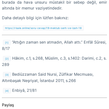
burada da hava unsuru müstakil bir sebep değil, emir
altında bir memur vaziyetindedir.
Daha detaylı bilgi için lütfen bakınız:
https://risale.online/soru-cevap/19-mektub-serh-ve-izah-18
“Attığın zaman sen atmadın, Allah attı.” Enfâl Sûresi,
[1]
8/17
Hâkim, c.1, s.268, Müslim, c.3, s.1402: Darimi, c.2, s.
[2]
289
Bediüzzaman Said Nursi, Zülfikar Mecmuası,
[3]
Altınbaşak Neşriyat, İstanbul 2011, s.266
Enbiyâ, 21/81
[4]
Paylaş