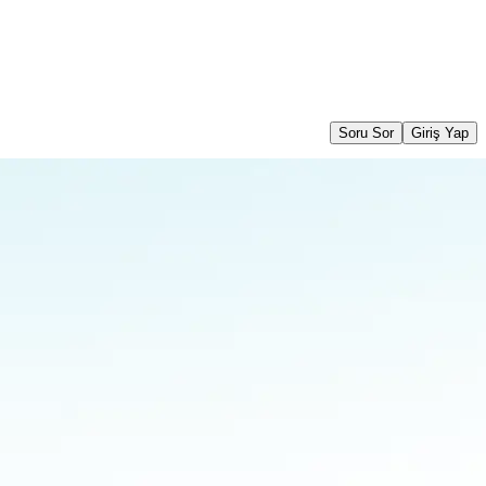
Soru Sor
Giriş Yap