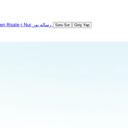
şen
Risale-i Nur
رساله نور
Soru Sor
Giriş Yap