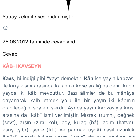
Yapay zeka ile seslendirilmiştir
25.06.2012
tarihinde cevaplandı.
Cevap
KÂB-I KAVSEYN
Kavs
, bilindiği gibi “yay” demektir.
Kâb
ise yayın kabzası
ile kiriş kısmı arasında kalan iki köşe aralığına denir ki bir
yayda iki kâb mevcuttur. Bazı âlimler de bu mânâya
dayanarak kalb etmek yolu ile bir yayın iki kâbının
olabileceğini söylemişlerdir. Ayrıca yayın kabzasıyla kirişi
arasına da “kâb” ismi verilmiştir. Mızrak (rumh), değnek
(sevt), arşın (zira; kol), boy, kulaç (bâ), adım (hatve),
karış (şibr), şerre (fitr) ve parmak (işbâ) nasıl uzunluk
ölçüsü olarak kullanılıyorsa “kavs” da aynı şekilde bir