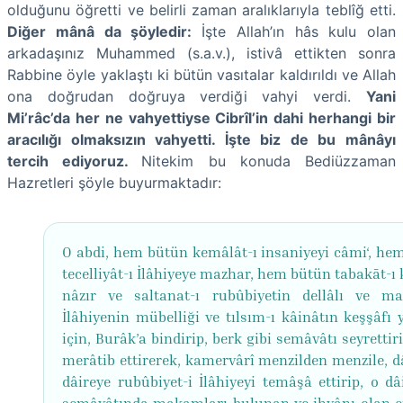
olduğunu öğretti ve belirli zaman aralıklarıyla teblîğ etti.
Diğer mânâ da şöyledir:
İşte Allah’ın hâs kulu olan
arkadaşınız Muhammed (s.a.v.), istivâ ettikten sonra
Rabbine öyle yaklaştı ki bütün vasıtalar kaldırıldı ve Allah
ona doğrudan doğruya verdiği vahyi verdi.
Yani
Mi’râc’da her ne vahyettiyse Cibrîl’in dahi herhangi bir
aracılığı olmaksızın vahyetti. İşte biz de bu mânâyı
tercih ediyoruz.
Nitekim bu konuda Bediüzzaman
Hazretleri şöyle buyurmaktadır:
O abdi, hem bütün kemâlât-ı insaniyeyi câmi‘, he
tecelliyât-ı İlâhiyeye mazhar, hem bütün tabakāt-ı
nâzır ve saltanat-ı rubûbiyetin dellâlı ve mar
İlâhiyenin mübelliği ve tılsım-ı kâinâtın keşşâfı
için, Burâk’a bindirip, berk gibi semâvâtı seyrettiri
merâtib ettirerek, kamervârî menzilden menzile, d
dâireye rubûbiyet-i İlâhiyeyi temâşâ ettirip, o dâ
semâvâtında makamları bulunan ve ihvânı olan e