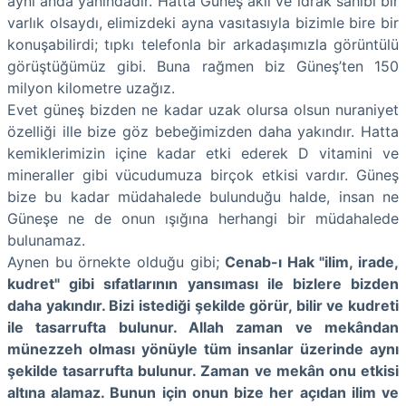
aynı anda yanındadır. Hattâ Güneş akıl ve idrak sahibi bir
varlık olsaydı, elimizdeki ayna vasıtasıyla bizimle bire bir
konuşabilirdi; tıpkı telefonla bir arkadaşımızla görüntülü
görüştüğümüz gibi. Buna rağmen biz Güneş’ten 150
milyon kilometre uzağız.
Evet güneş bizden ne kadar uzak olursa olsun nuraniyet
özelliği ille bize göz bebeğimizden daha yakındır. Hatta
kemiklerimizin içine kadar etki ederek D vitamini ve
mineraller gibi vücudumuza birçok etkisi vardır. Güneş
bize bu kadar müdahalede bulunduğu halde, insan ne
Güneşe ne de onun ışığına herhangi bir müdahalede
bulunamaz.
Aynen bu örnekte olduğu gibi;
Cenab-ı Hak "ilim, irade,
kudret" gibi sıfatlarının yansıması ile bizlere bizden
daha yakındır. Bizi istediği şekilde görür, bilir ve kudreti
ile tasarrufta bulunur. Allah zaman ve mekândan
münezzeh olması yönüyle tüm insanlar üzerinde aynı
şekilde tasarrufta bulunur. Zaman ve mekân onu etkisi
altına alamaz. Bunun için onun bize her açıdan ilim ve