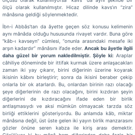
ölçü olarak kullanılmıştır. Hicaz dilinde kavs’ın “zira”
mânâsına geldiği söylenmektedir.
İbn-i Abbâs’tan da âyette geçen söz konusu kelimenin
aynı mânâda olduğu hususunda rivayet vardır. Buna göre
"kâb-ı kavseyn” cümlesi, “onunla arasındaki mesafe iki
arşın kadardır” mânâsını ifade eder.
Ancak bu âyetle ilgili
daha güzel bir yorum nakledilmiştir. Şöyle ki:
Araplar
câhiliye döneminde bir ittifak kurmak üzere anlaşacakları
zaman iki yay çıkarır, birini diğerinin üzerine koyarak
ikisinin kâbını birleştirir; sonra da ikisini beraber çekip
onlarla bir ok atarlardı. Bu, onlardan birinin razı olacağı
şeye diğerlerinin de razı olacağını, birini kızdıran şeyin
diğerlerini de kızdıracağını ifade eden bir birlik
antlaşmasıydı ve aksi mümkün olmayacak tarzda söz
birliği ettiklerini gösteriyordu. Bu anlamda kâb, miktar
mânâsına değil, üst üste gelen iki yayın birlik manzarasını
gözler önüne seren kabza ile kiriş arası demektir.
Görülüyor ki bu mânâ hem diğerinden daha fazla bir