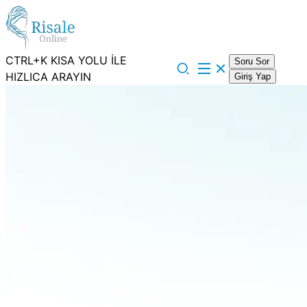
CTRL+K KISA YOLU İLE
Soru Sor
HIZLICA ARAYIN
Giriş Yap