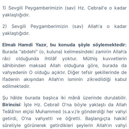
1) Sevgili Peygamberimizin (sav) Hz. Cebrail'e o kadar
yaklaştığıdır.
2) Sevgili Peygamberimizin (sav) Allah'a o kadar
yaklaştığıdır.
Elmalı Hamdi Yazır, bu konuda şöyle söylemektedir:
Burada "abdehi" (o, kuluna) kelimesindeki zamirin Allah’a
râci olduğunda ihtilâf yoktur. Müthiş kuvvetlerin
sâhibinden maksad Allah olduğuna göre, burada da
vahyedenin O olduğu açıktır. Diğer tefsir şekillerinde de
ifadenin akışından Allah’ın isminin zikredildiği kabul
edilmektedir.
Şu hâlde burada başlıca iki mânâ üzerinde durulabilir.
Birincisi
: İşte Hz. Cebrail O'na böyle yaklaştı da Allah
Teâlâ’nın elçisi Muhammed (s.a.v.)’e gönderdiği her vahyi
getirdi, O'na vahyetti ve öğretti. Başlangıçta hakikî
sûretiyle görünerek getirdikleri şeylerin Allah’ın vahyi