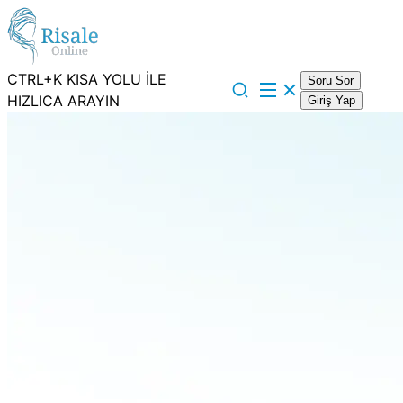
CTRL+K KISA YOLU İLE
Soru Sor
HIZLICA ARAYIN
Giriş Yap