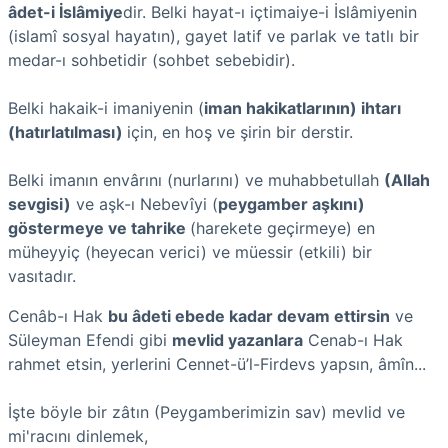
âdet-i İslâmiye
dir. Belki hayat-ı içtimaiye-i İslâmiyenin
(islamî sosyal hayatın), gayet latif ve parlak ve tatlı bir
medar-ı sohbetidir (sohbet sebebidir).
Belki hakaik-i imaniyenin (
iman hakikatlarının) ihtarı
(hatırlatılması)
için, en hoş ve şirin bir derstir.
Belki imanın envârını (nurlarını) ve muhabbetullah
(Allah
sevgisi)
ve aşk-ı Nebevîyi (
peygamber aşkını)
göstermeye ve tahrike
(harekete geçirmeye) en
müheyyiç (heyecan verici) ve müessir (etkili) bir
vasıtadır.
Cenâb-ı Hak
bu âdeti ebede kadar devam ettirsin
ve
Süleyman Efendi gibi
mevlid yazanlara
Cenab-ı Hak
rahmet etsin, yerlerini Cennet-ü’l-Firdevs yapsın, âmîn...
İşte böyle bir zâtın (Peygamberimizin sav) mevlid ve
mi'racını dinlemek,