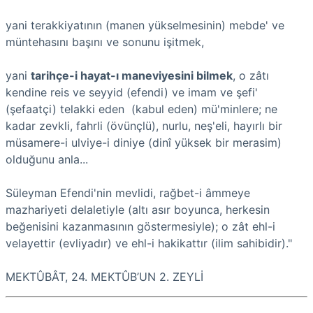
yani terakkiyatının (manen yükselmesinin) mebde' ve
müntehasını başını ve sonunu işitmek,
yani
tarihçe-i hayat-ı maneviyesini bilmek
, o zâtı
kendine reis ve seyyid (efendi) ve imam ve şefi'
(şefaatçi) telakki eden (kabul eden) mü'minlere; ne
kadar zevkli, fahrli (övünçlü), nurlu, neş'eli, hayırlı bir
müsamere-i ulviye-i diniye (dinî yüksek bir merasim)
olduğunu anla...
Süleyman Efendi'nin mevlidi, rağbet-i âmmeye
mazhariyeti delaletiyle (altı asır boyunca, herkesin
beğenisini kazanmasının göstermesiyle); o zât ehl-i
velayettir (evliyadır) ve ehl-i hakikattır (ilim sahibidir)."
MEKTÛBÂT, 24. MEKTÛB’UN 2. ZEYLİ