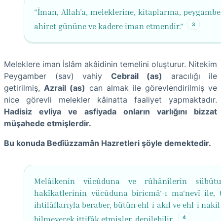
“İman, Allah’a, meleklerine, kitaplarına, peygambe
3
ahiret gününe ve kadere iman etmendir.”
Meleklere iman İslâm akâidinin temelini oluşturur. Nitekim
Peygamber (sav) vahiy
Cebrail (as)
aracılığı ile
getirilmiş,
Azrail (as)
can almak ile görevlendirilmiş ve
nice görevli melekler kâinatta faaliyet yapmaktadır.
Hadisiz evliya ve asfiyada onların varlığını bizzat
müşahede etmişlerdir.
Bu konuda Bedîüzzamân Hazretleri şöyle demektedir.
Melâikenin vücûduna ve rûhânîlerin sübût
hakîkatlerinin vücûduna biricmâ‘-ı ma‘nevî ile, t
ihtilâflarıyla beraber, bütün ehl-i akıl ve ehl-i nakil
4
bilmeyerek ittifâk etmişler, denilebilir.