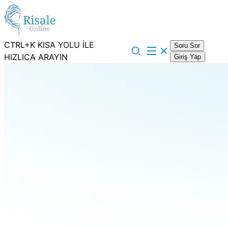
CTRL+K KISA YOLU İLE
Soru Sor
HIZLICA ARAYIN
Giriş Yap