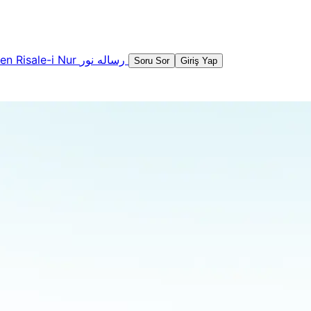
şen
Risale-i Nur
رساله نور
Soru Sor
Giriş Yap