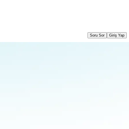
Soru Sor
Giriş Yap