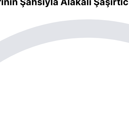
in Şahsıyla Alakalı Şaşırtıcı