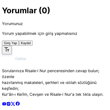
Yorumlar (0)
Yorumunuz
Yorum yapabilmek için giriş yapmalısınız
Giriş Yap
Kaydol
Sorularınıza Risale‑i Nur penceresinden cevap bulun;
özenle
hazırlanmış makaleleri, şerhleri ve ıstılah sözlüğünü
keşfedin;
Kur'ân‑ı Kerîm, Cevşen ve Risale‑i Nur'a tek tıkla ulaşın.
Risale Online Youtube Hesabı
Risale Online Instagram Hesabı
Risale Online X Hesabı
Risale Online Facebook Hesabı