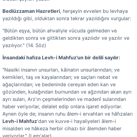
Bediüzzaman Hazretleri
, herşeyin evvelen bu levhaya
yazıldığı gibi, olduktan sonra tekrar yazıldığını vurgular:
"Bütün eşya, bütün ahvaliyle vücuda gelmeden ve
geldikten sonra ve gittikten sonra yazılıdır ve yazılır ve
yazılıyor." (14. Söz)
İnsandaki hafıza Levh-i Mahfuz'un bir delili sayılır:
"Nasılki insanın unsurları, kâinatın unsurlarından; ve
kemikleri, taş ve kayalarından; ve saçları nebat ve
ağaçlarından; ve bedeninde cereyan eden kan ve
gözünden, kulağından burnundan ve ağzından akan ayrı
ayrı suları, Arz'ın çeşmelerinden ve madenî sularından
haber veriyorlar, delalet edip onlara işaret ediyorlar.
Aynen öyle de; insanın ruhu âlem-i ervahtan ve hâfızaları
Levh-i Mahfuz
'dan ve kuvve-i hayaliyeleri âlem-i
misalden ve hâkeza herbir cihazı bir âlemden haber
veriyorlar." (Lem'alar)