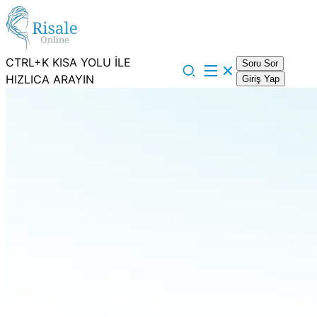
CTRL+K KISA YOLU İLE
Soru Sor
HIZLICA ARAYIN
Giriş Yap