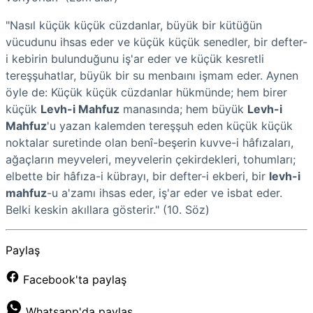
"Nasıl küçük küçük cüzdanlar, büyük bir kütüğün
vücudunu ihsas eder ve küçük küçük senedler, bir defter-
i kebirin bulunduğunu iş'ar eder ve küçük kesretli
tereşşuhatlar, büyük bir su menbaını işmam eder. Aynen
öyle de: Küçük küçük cüzdanlar hükmünde; hem birer
küçük
Levh-i Mahfuz
manasında; hem büyük
Levh-i
Mahfuz
'u yazan kalemden tereşşuh eden küçük küçük
noktalar suretinde olan benî-beşerin kuvve-i hâfızaları,
ağaçların meyveleri, meyvelerin çekirdekleri, tohumları;
elbette bir hâfıza-i kübrayı, bir defter-i ekberi, bir
levh-i
mahfuz
-u a'zamı ihsas eder, iş'ar eder ve isbat eder.
Belki keskin akıllara gösterir." (10. Söz)
Paylaş
Facebook'ta paylaş
Whatsapp'da paylaş