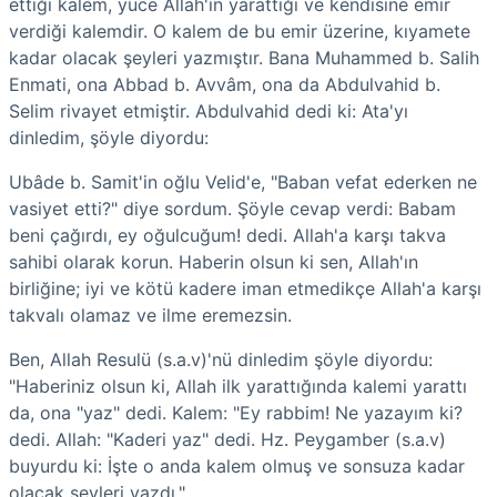
ettiği kalem, yüce Allah'ın yarattığı ve kendisine emir
verdiği kalemdir. O kalem de bu emir üzerine, kıyamete
kadar olacak şeyleri yazmıştır. Bana Muhammed b. Salih
Enmati, ona Abbad b. Avvâm, ona da Abdulvahid b.
Selim rivayet etmiştir. Abdulvahid dedi ki: Ata'yı
dinledim, şöyle diyordu:
Ubâde b. Samit'in oğlu Velid'e, "Baban vefat ederken ne
vasiyet etti?" diye sordum. Şöyle cevap verdi: Babam
beni çağırdı, ey oğulcuğum! dedi. Allah'a karşı takva
sahibi olarak korun. Haberin olsun ki sen, Allah'ın
birliğine; iyi ve kötü kadere iman etmedikçe Allah'a karşı
takvalı olamaz ve ilme eremezsin.
Ben, Allah Resulü (s.a.v)'nü dinledim şöyle diyordu:
"Haberiniz olsun ki, Allah ilk yarattığında kalemi yarattı
da, ona "yaz" dedi. Kalem: "Ey rabbim! Ne yazayım ki?
dedi. Allah: "Kaderi yaz" dedi. Hz. Peygamber (s.a.v)
buyurdu ki: İşte o anda kalem olmuş ve sonsuza kadar
olacak şeyleri yazdı."