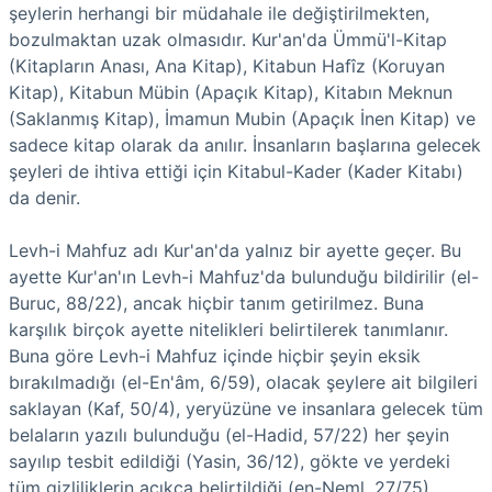
şeylerin herhangi bir müdahale ile değiştirilmekten,
bozulmaktan uzak olmasıdır. Kur'an'da Ümmü'l-Kitap
(Kitapların Anası, Ana Kitap), Kitabun Hafîz (Koruyan
Kitap), Kitabun Mübin (Apaçık Kitap), Kitabın Meknun
(Saklanmış Kitap), İmamun Mubin (Apaçık İnen Kitap) ve
sadece kitap olarak da anılır. İnsanların başlarına gelecek
şeyleri de ihtiva ettiği için Kitabul-Kader (Kader Kitabı)
da denir.
Levh-i Mahfuz adı Kur'an'da yalnız bir ayette geçer. Bu
ayette Kur'an'ın Levh-i Mahfuz'da bulunduğu bildirilir (el-
Buruc, 88/22), ancak hiçbir tanım getirilmez. Buna
karşılık birçok ayette nitelikleri belirtilerek tanımlanır.
Buna göre Levh-i Mahfuz içinde hiçbir şeyin eksik
bırakılmadığı (el-En'âm, 6/59), olacak şeylere ait bilgileri
saklayan (Kaf, 50/4), yeryüzüne ve insanlara gelecek tüm
belaların yazılı bulunduğu (el-Hadid, 57/22) her şeyin
sayılıp tesbit edildiği (Yasin, 36/12), gökte ve yerdeki
tüm gizliliklerin açıkça belirtildiği (en-Neml, 27/75),