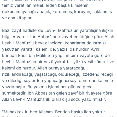
temiz yaratılan meleklerden başka kimsenin
dokunamayacağı apaçık, korunmuş, koruyan, saklanmış
ve ana kitap'tır.
Bazı zayıf hadislerde Levh-i Mahfuz'un yaratılışına ilişkin
bilgiler vardır. İbn Abbas'tan rivayet edildiğine göre Allah
Levh-i Mahfuz'u beyaz inciden, kenarlarını da kırmızı
yakuttan yarattı, kalemi de, yazısı da nurdur. Aynı
konuda Enes bin Mâlik'ten yapılan bir rivayete göre de
Levh-i Mahfuz'un bir yüzü yakut bir yüzü yeşil zümrüt ve
kalemi de nurdur. Allah buraya yaratacağı,
rızıklandıracağı, yaşatacağı, öldüreceği, izzetlendireceği
ve dilediği şeylerden yapacağı herşeyi o nurdan kalemle
yazdırmıştır. Bu yazma işlemi her gün ve gece
sürmektedir. İbn Abbas'tan gelen zayıf bir rivayete göre
Allah Levh-i Mahfuz'a ilk olarak şu sözü yazdırmıştır:
"Muhakkak ki ben Allahım. Benden başka ilah yoktur.