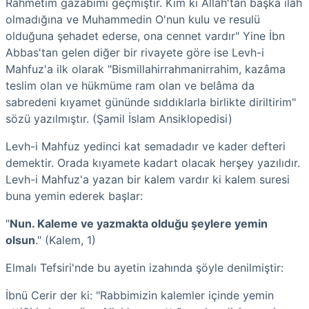
Rahmetim gazabımı geçmiştir. Kim ki Allah'tan başka ilâh
olmadığına ve Muhammedin O'nun kulu ve resulü
olduğuna şehadet ederse, ona cennet vardır" Yine İbn
Abbas'tan gelen diğer bir rivayete göre ise Levh-i
Mahfuz'a ilk olarak "Bismillahirrahmanirrahim, kazâma
teslim olan ve hükmüme ram olan ve belâma da
sabredeni kıyamet gününde sıddıklarla birlikte diriltirim"
sözü yazılmıştır. (Şamil İslam Ansiklopedisi)
Levh-i Mahfuz yedinci kat semadadır ve kader defteri
demektir. Orada kıyamete kadart olacak herşey yazılıdır.
Levh-i Mahfuz'a yazan bir kalem vardır ki kalem suresi
buna yemin ederek başlar:
"
Nun. Kaleme ve yazmakta olduğu şeylere yemin
olsun
." (Kalem, 1)
Elmalı Tefsiri'nde bu ayetin izahında şöyle denilmiştir:
İbnü Cerir der ki: "Rabbimizin kalemler içinde yemin