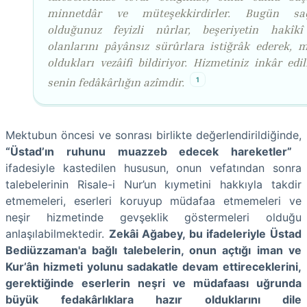
minnetdâr ve müteşekkirdirler. Bugün sa
olduğunuz feyizli nûrlar, beşeriyetin hakîk
olanlarını pâyânsız sürûrlara istiğrâk ederek, m
oldukları vezâifi bildiriyor. Hizmetiniz inkâr edi
1
senin fedâkârlığın azîmdir.
Mektubun öncesi ve sonrası birlikte değerlendirildiğinde,
“Üstad’ın ruhunu muazzeb edecek hareketler”
ifadesiyle kastedilen hususun, onun vefatından sonra
talebelerinin Risale-i Nur’un kıymetini hakkıyla takdir
etmemeleri, eserleri koruyup müdafaa etmemeleri ve
neşir hizmetinde gevşeklik göstermeleri olduğu
anlaşılabilmektedir.
Zekâi Ağabey, bu ifadeleriyle Üstad
Bediüzzaman'a bağlı talebelerin, onun açtığı iman ve
Kur’ân hizmeti yolunu sadakatle devam ettireceklerini,
gerektiğinde eserlerin neşri ve müdafaası uğrunda
büyük fedakârlıklara hazır olduklarını dile