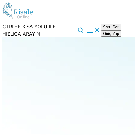
CTRL+K KISA YOLU İLE
Soru Sor
HIZLICA ARAYIN
Giriş Yap