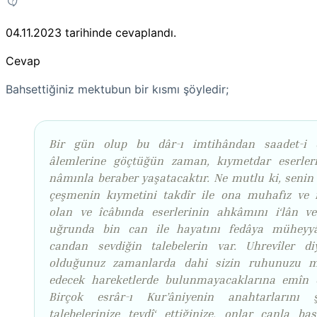
04.11.2023
tarihinde cevaplandı.
Cevap
Bahsettiğiniz mektubun bir kısmı şöyledir;
Bir gün olup bu dâr-ı imtihândan saadet-i 
âlemlerine göçtüğün zaman, kıymetdar eserler
nâmınla beraber yaşatacaktır. Ne mutlu ki, senin 
çeşmenin kıymetini takdîr ile ona muhafız ve 
olan ve îcâbında eserlerinin ahkâmını i‘lân ve
uğrunda bin can ile hayatını fedâya müheyy
candan sevdiğin talebelerin var.
Uhrevîler di
olduğunuz zamanlarda dahi sizin ruhunuzu m
edecek hareketlerde bulunmayacaklarına emîn 
Birçok esrâr-ı Kur’âniyenin anahtarlarını 
talebelerinize tevdî‘ ettiğinize, onlar canla baş