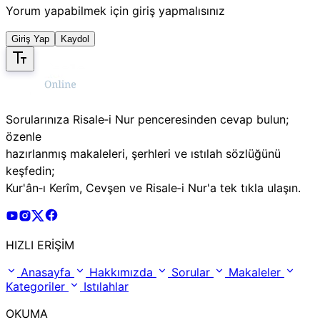
Yorum yapabilmek için giriş yapmalısınız
Giriş Yap
Kaydol
Sorularınıza Risale‑i Nur penceresinden cevap bulun;
özenle
hazırlanmış makaleleri, şerhleri ve ıstılah sözlüğünü
keşfedin;
Kur'ân‑ı Kerîm, Cevşen ve Risale‑i Nur'a tek tıkla ulaşın.
Risale Online Youtube Hesabı
Risale Online Instagram Hesabı
Risale Online X Hesabı
Risale Online Facebook Hesabı
HIZLI ERİŞİM
Anasayfa
Hakkımızda
Sorular
Makaleler
Kategoriler
Istılahlar
OKUMA