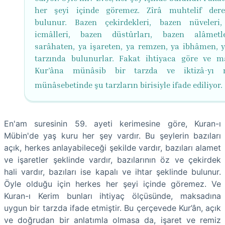
her şeyi içinde göremez. Zîrâ muhtelif dere
bulunur. Bazen çekirdekleri, bazen nüveleri
icmâlleri, bazen düstûrları, bazen alâmetl
sarâhaten, ya işareten, ya remzen, ya ibhâmen, y
tarzında bulunurlar. Fakat ihtiyaca göre ve m
Kur’âna münâsib bir tarzda ve iktizâ-yı
münâsebetinde şu tarzların birisiyle ifade ediliyor.
En'am suresinin 59. ayeti kerimesine göre, Kuran-ı
Mübin'de yaş kuru her şey vardır. Bu şeylerin bazıları
açık, herkes anlayabileceği şekilde vardır, bazıları alamet
ve işaretler şeklinde vardır, bazılarının öz ve çekirdek
hali vardır, bazıları ise kapalı ve ihtar şeklinde bulunur.
Öyle olduğu için herkes her şeyi içinde göremez. Ve
Kuran-ı Kerim bunları ihtiyaç ölçüsünde, maksadına
uygun bir tarzda ifade etmiştir. Bu çerçevede Kur’ân, açık
ve doğrudan bir anlatımla olmasa da, işaret ve remiz