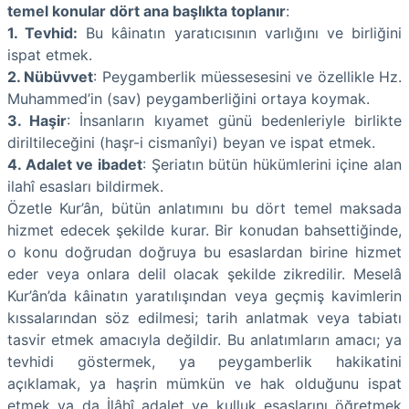
temel konular dört ana başlıkta toplanır
:
1. Tevhid:
Bu kâinatın yaratıcısının varlığını ve birliğini
ispat etmek.
2. Nübüvvet
: Peygamberlik müessesesini ve özellikle Hz.
Muhammed’in (sav) peygamberliğini ortaya koymak.
3. Haşir
: İnsanların kıyamet günü bedenleriyle birlikte
diriltileceğini (haşr-i cismanîyi) beyan ve ispat etmek.
4. Adalet ve ibadet
: Şeriatın bütün hükümlerini içine alan
ilahî esasları bildirmek.
Özetle Kur’ân, bütün anlatımını bu dört temel maksada
hizmet edecek şekilde kurar. Bir konudan bahsettiğinde,
o konu doğrudan doğruya bu esaslardan birine hizmet
eder veya onlara delil olacak şekilde zikredilir. Meselâ
Kur’ân’da kâinatın yaratılışından veya geçmiş kavimlerin
kıssalarından söz edilmesi; tarih anlatmak veya tabiatı
tasvir etmek amacıyla değildir. Bu anlatımların amacı; ya
tevhidi göstermek, ya peygamberlik hakikatini
açıklamak, ya haşrin mümkün ve hak olduğunu ispat
etmek ya da İlâhî adalet ve kulluk esaslarını öğretmek