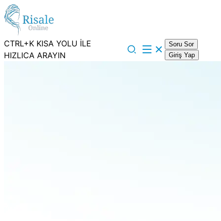
CTRL+K KISA YOLU İLE
Soru Sor
HIZLICA ARAYIN
Giriş Yap