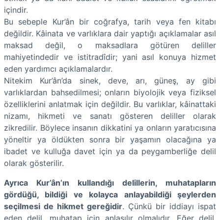
içindir.
Bu sebeple Kur’ân bir coğrafya, tarih veya fen kitabı
değildir. Kâinata ve varlıklara dair yaptığı açıklamalar asıl
maksad değil, o maksadlara götüren deliller
mahiyetindedir ve istitradîdir; yani asıl konuya hizmet
eden yardımcı açıklamalardır.
Nitekim Kur’ân’da sinek, deve, arı, güneş, ay gibi
varlıklardan bahsedilmesi; onların biyolojik veya fiziksel
özelliklerini anlatmak için değildir. Bu varlıklar, kâinattaki
nizamı, hikmeti ve sanatı gösteren deliller olarak
zikredilir. Böylece insanın dikkatini ya onların yaratıcısına
yöneltir ya öldükten sonra bir yaşamın olacağına ya
ibadet ve kulluğa davet için ya da peygamberliğe delil
olarak gösterilir.
Ayrıca Kur’ân’ın kullandığı delillerin, muhatapların
gördüğü, bildiği ve kolayca anlayabildiği şeylerden
seçilmesi de hikmet gereğidir
. Çünkü bir iddiayı ispat
eden delil, muhatap için anlaşılır olmalıdır. Eğer delil,