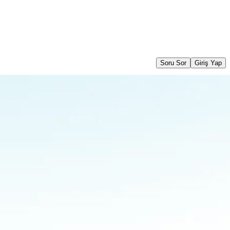
Soru Sor
Giriş Yap