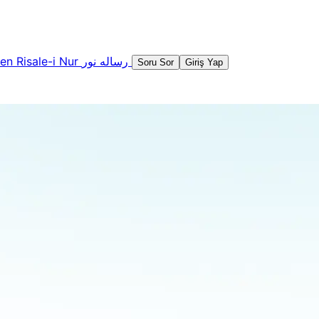
şen
Risale-i Nur
رساله نور
Soru Sor
Giriş Yap