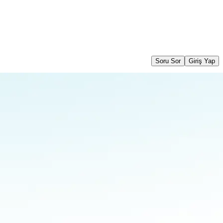
Soru Sor
Giriş Yap