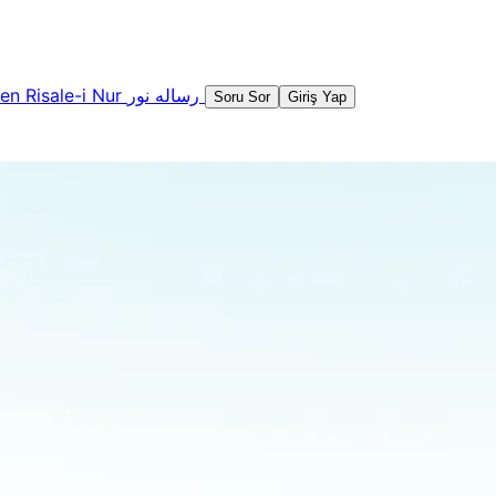
şen
Risale-i Nur
رساله نور
Soru Sor
Giriş Yap