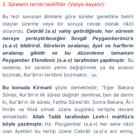
2. Sûrelerin tertibi tevkîfîdir. (Vahye dayanır):
Bu tezi savunan âlimlere göre sûreler genellikle belirli
olaylar üzerine veya bir soruya cevap olarak nâzil
oluyordu.
Cebrâil (a.s) vahiy getirdiğinde, her sûrenin
nereye yerleştirileceğini Sevgili Peygamberimiz’e
(s.a.v) bildirirdi. Sûrelerin sıralanışı, âyet ve harflerin
sıralanışı gibidir ve bu düzenleme tamamen
Peygamber Efendimiz (s.a.v) tarafından yapılmıştır
. Bu
nedenle, bir sûrenin yerini değiştirmek ya da sırasını
bozmak, Kur'ân'ın tertibini bozmaktır.
[9]
Bu konuda Kirmanî
şöyle demektedir; “Eğer Bakara
Sûresi, Kur'ân'ın ilk sûresi değildir denilirse, ben de derim
ki, Kur'ân'ın ilk sûresi, Fatiha Sûresi'dir. Sonra Bakara, Âl-i
İmrân ve Nisâ olmak üzere bugünkü tertipte devam
etmektedir.
Allah Taâlâ tarafından Levh-i mahfûz'a
böyle yazılmıştır.
Hz. Peygamber (s.a.v) her sene nâzil
olan âyetleri bu tertip üzere Cebrâil (a.s)'e arz etmiş,