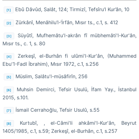
Ebû Dâvûd, Salât, 124; Tirmizî, Tefsîru’l Kur’ân, 10
[1]
Zürkânî, Menâhilu’l-‘İrfân, Mısır ts., c.1, s. 412
[2]
Süyûtî, Mufhemâtu'l-akrân fî mübhemâti'l-Kur'ân,
[3]
Mısır ts., c. 1, s. 80
Zerkeşî, el-Burhân fi ulûmi'l-Kur'ân, (Muhammed
[4]
Ebu'1-Fadl İbrahim), Mısır 1972, c.1, s.256
Müslim, Salâtu'l-müsâfirîn, 256
[5]
Muhsin Demirci, Tefsir Usulü, İfam Yay., İstanbul
[6]
2015, s.101.
İsmail Cerrahoğlu, Tefsir Usulû, s.55
[7]
Kurtubî, , el-Câmi'li ahkâmi'l-Kur'ân, Beyrut
[8]
1405/1985, c.1, s.59; Zerkeşî, el-Burhân, c.1, s.257