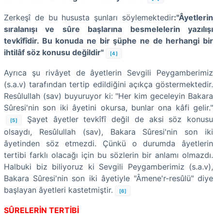
Zerkeşî de bu hususta şunları söylemektedir
:"Âyetlerin
sıralanışı ve sûre başlarına besmelelerin yazılışı
tevkîfîdir. Bu konuda ne bir şüphe ne de herhangi bir
ihtilâf söz konusu değildir"
[4]
Ayrıca şu rivâyet de âyetlerin Sevgili Peygamberimiz
(s.a.v) tarafından tertip edildiğini açıkça göstermektedir.
Resûlullah (sav) buyuruyor ki: "Her kim geceleyin Bakara
Sûresi'nin son iki âyetini okursa, bunlar ona kâfi gelir."
Şayet âyetler tevkîfî değil de aksi söz konusu
[5]
olsaydı, Resûlullah (sav), Bakara Sûresi'nin son iki
âyetinden söz etmezdi. Çünkü o durumda âyetlerin
tertibi farklı olacağı için bu sözlerin bir anlamı olmazdı.
Halbuki biz biliyoruz ki Sevgili Peygamberimiz (s.a.v),
Bakara Sûresi'nin son iki âyetiyle "Âmene'r-resûlü" diye
başlayan âyetleri kastetmiştir.
[6]
SÛRELERİN TERTİBİ