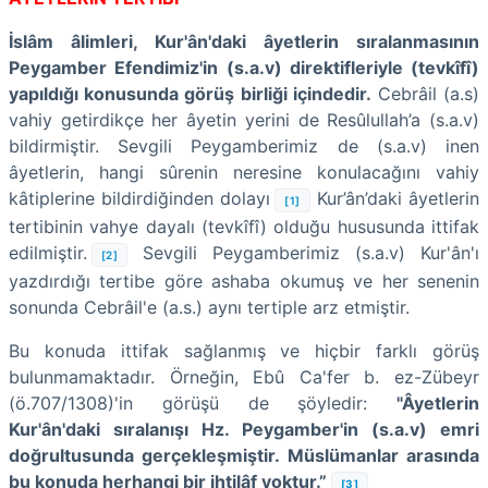
İslâm âlimleri, Kur'ân'daki âyetlerin sıralanmasının
Peygamber Efendimiz'in (s.a.v) direktifleriyle (tevkîfî)
yapıldığı konusunda görüş birliği içindedir.
Cebrâil (a.s)
vahiy getirdikçe her âyetin yerini de Resûlullah’a (s.a.v)
bildirmiştir. Sevgili Peygamberimiz de (s.a.v) inen
âyetlerin, hangi sûrenin neresine konulacağını vahiy
kâtiplerine bildirdiğinden dolayı
Kur’ân’daki âyetlerin
[1]
tertibinin vahye dayalı (tevkîfî) olduğu hususunda ittifak
edilmiştir.
Sevgili Peygamberimiz (s.a.v) Kur'ân'ı
[2]
yazdırdığı tertibe göre ashaba okumuş ve her senenin
sonunda Cebrâil'e (a.s.) aynı tertiple arz etmiştir.
Bu konuda ittifak sağlanmış ve hiçbir farklı görüş
bulunmamaktadır. Örneğin, Ebû Ca'fer b. ez-Zübeyr
(ö.707/1308)'in görüşü de şöyledir:
"Âyetlerin
Kur'ân'daki sıralanışı Hz. Peygamber'in (s.a.v) emri
doğrultusunda gerçekleşmiştir. Müslümanlar arasında
bu konuda herhangi bir ihtilâf yoktur.”
[3]