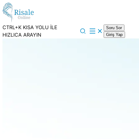
CTRL+K KISA YOLU İLE
Soru Sor
HIZLICA ARAYIN
Giriş Yap