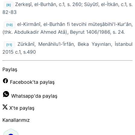
Zerkeşî, el-Burhân, c.1, s. 260; Süyûtî, el-İtkân, c.1, s.
[9]
82-83
el-Kirmânî, el-Burhân fi tevcihi müteşâbihi'l-Kur'ân,
[10]
(thk. Abdulkadir Ahmed Atâ), Beyrut 1406/1986, s. 24.
Zürkânî, Menâhilu’l-‘İrfân, Beka Yayınları, İstanbul
[11]
2015 c.1, s.490
Paylaş
Facebook'ta paylaş
Whatsapp'da paylaş
X'te paylaş
Kanallarımız