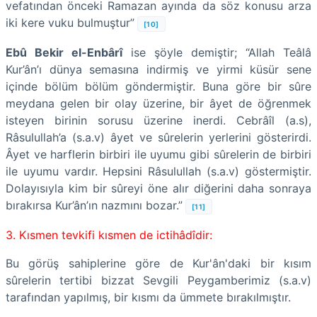
vefatından önceki Ramazan ayında da söz konusu arza
iki kere vuku bulmuştur”
[10]
Ebû Bekir el-Enbârî
ise şöyle demiştir; “Allah Teâlâ
Kur’ân’ı dünya semasına indirmiş ve yirmi küsür sene
içinde bölüm bölüm göndermiştir. Buna göre bir sûre
meydana gelen bir olay üzerine, bir âyet de öğrenmek
isteyen birinin sorusu üzerine inerdi. Cebrâîl (a.s),
Râsulullah’a (s.a.v) âyet ve sûrelerin yerlerini gösterirdi.
Âyet ve harflerin birbiri ile uyumu gibi sûrelerin de birbiri
ile uyumu vardır. Hepsini Râsulullah (s.a.v) göstermiştir.
Dolayısıyla kim bir sûreyi öne alır diğerini daha sonraya
bırakırsa Kur’ân’ın nazmını bozar.”
[11]
3. Kısmen tevkifi kısmen de ictihâdîdir:
Bu görüş sahiplerine göre de Kur'ân'daki bir kısım
sûrelerin tertibi bizzat Sevgili Peygamberimiz (s.a.v)
tarafından yapılmış, bir kısmı da ümmete bırakılmıştır.