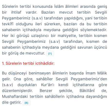
Sûrelerin tertibi konusunda İslâm âlimleri arasında geniş
bir ihtilaf vardır. Bazıları mevcut tertibin Sevgili
Peygamberimiz (s.a.v) tarafından yapıldığını, yani tertibin
tevkîfî olduğunu ileri sürerken, bazıları da bu tertibin
sahabenin içtihadıyla meydana geldiğini söylemektedir.
Her iki görüşü uzlaştırıcı bir mahiyette, tertibin kısmen
Sevgili Peygamberimiz (s.a.v) tarafından, kısmen de
sahabenin içtihadıyla meydana geldiğini savunan üçüncü
bir görüş de mevcuttur.
[7]
1. Sûrelerin tertibi ictihâdîdir:
Bu düşünceyi benimseyen âlimlerin başında İmam Mâlik
gelir. Ona göre, sahâbîler Sevgili Peygamberimiz'den
(s.a.v) duydukları Kur'ân'ı kendi içtihatlarına göre
düzenlemişlerdir. Benzer şekilde, Bâkillânî de,
Mushaflardaki tertibin sahâbîlerin içtihadına dayandığını
dile getirir.
[8]