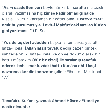
“
Asr-ı saadetten beri
böyle hârika bir surette mu'cizeli
olarak yazılmasına
hiç kimse kadir olmadığı halde
Risale-i Nur'un kahraman bir kâtibi olan
Hüsrev'e "Yaz"
emir buyurulmasıyla
,
Levh-i Mahfuz'daki yazılan Kur'an
gibi yazılması
…” (11. Şua)
“
Yüz de üç dört adedden
başka iki bin sekiz yüz altı
lafza-i celal
(Allah lafzı) tevafuk edip
bazen bir tek
sahifede on iki lafza-i celal ve on ve dokuz olarak bir
hatt-ı müstakim
(düz bir çizgi) ile sıralanıp tevafuk
ederek levh-i mahfuzdaki hatt-ı Kur'âna ehl-i keşf
nazarında kendini benzetmişdir
.” (Fihriste-i Mektubat,
177)
Tevafuklu Kur'an'ı yazmak Ahmed Hüsrev Efendi’ye
nasib olmuştur: