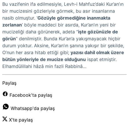
Bu vazifenin ifa edilmesiyle, Levh-i Mahfuz’daki Kur’an’ın
bir mucizesini gözleriyle görmek, bu asır insanlarına
nasib olmuştur. ‘
Gözüyle görmediğine inanmakta
zorlanan
’ böyle maddeci bir asırda, Kur’an’ın yeni bir
mucizeliği daha görünerek, adeta “
işte gözünüzle de
görün
” denilmiştir. Bunda Kur’an’a yakışmayacak hiçbir
durum yoktur. Aksine, Kur’an’ın şanına yakışır bir şekilde,
O’nun her asra hitab ettiği gibi;
yazısı dahil olmak üzere
bütün yönleriyle de mucize olduğunu
ispat etmiştir.
Elhamdülillahi hâzâ min fazli Rabbinâ…
Paylaş
Facebook'ta paylaş
Whatsapp'da paylaş
X'te paylaş