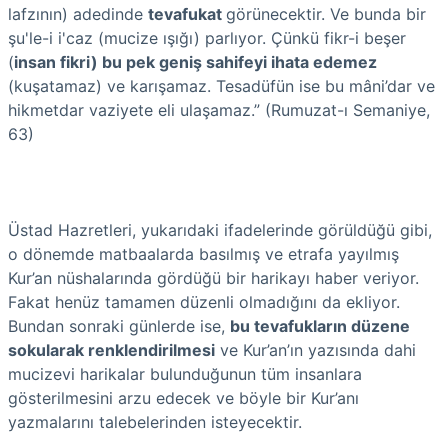
lafzının) adedinde
tevafukat
görünecektir. Ve bunda bir
şu'le-i i'caz (mucize ışığı) parlıyor. Çünkü fikr-i beşer
(
insan fikri) bu pek geniş sahifeyi ihata edemez
(kuşatamaz) ve karışamaz. Tesadüfün ise bu mâni’dar ve
hikmetdar vaziyete eli ulaşamaz.” (Rumuzat-ı Semaniye,
63)
Üstad Hazretleri, yukarıdaki ifadelerinde görüldüğü gibi,
o dönemde matbaalarda basılmış ve etrafa yayılmış
Kur’an nüshalarında gördüğü bir harikayı haber veriyor.
Fakat henüz tamamen düzenli olmadığını da ekliyor.
Bundan sonraki günlerde ise,
bu tevafukların düzene
sokularak renklendirilmesi
ve Kur’an’ın yazısında dahi
mucizevi harikalar bulunduğunun tüm insanlara
gösterilmesini arzu edecek ve böyle bir Kur’anı
yazmalarını talebelerinden isteyecektir.