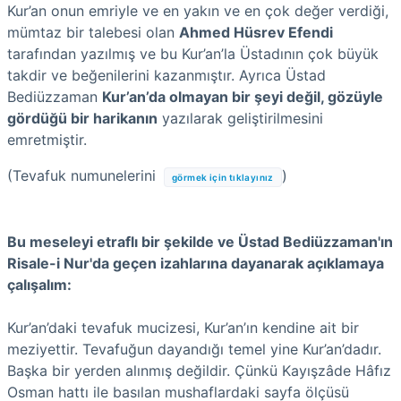
Kur’an onun emriyle ve en yakın ve en çok değer verdiği,
mümtaz bir talebesi olan
Ahmed Hüsrev Efendi
tarafından yazılmış ve bu Kur’an’la Üstadının çok büyük
takdir ve beğenilerini kazanmıştır. Ayrıca Üstad
Bediüzzaman
Kur’an’da olmayan bir şeyi değil, gözüyle
gördüğü bir harikanın
yazılarak geliştirilmesini
emretmiştir.
(Tevafuk numunelerini
)
görmek için tıklayınız
Bu meseleyi etraflı bir şekilde ve Üstad Bediüzzaman'ın
Risale-i Nur'da geçen izahlarına dayanarak açıklamaya
çalışalım:
Kur’an’daki tevafuk mucizesi, Kur’an’ın kendine ait bir
meziyettir. Tevafuğun dayandığı temel yine Kur’an’dadır.
Başka bir yerden alınmış değildir. Çünkü Kayışzâde Hâfız
Osman hattı ile basılan mushaflardaki sayfa ölçüsü