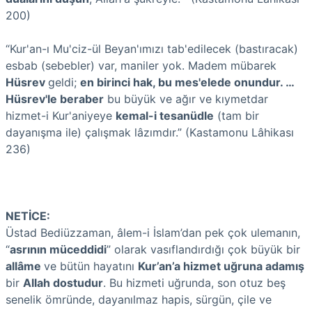
200)
“Kur'an-ı Mu'ciz-ül Beyan'ımızı tab'edilecek (bastıracak)
esbab (sebebler) var, maniler yok. Madem mübarek
Hüsrev
geldi;
en birinci hak, bu mes'elede onundur. …
Hüsrev'le beraber
bu büyük ve ağır ve kıymetdar
hizmet-i Kur'aniyeye
kemal-i tesanüdle
(tam bir
dayanışma ile) çalışmak lâzımdır.” (Kastamonu Lâhikası
236)
NETİCE:
Üstad Bediüzzaman, âlem-i İslam’dan pek çok ulemanın,
“
asrının müceddidi
” olarak vasıflandırdığı çok büyük bir
allâme
ve bütün hayatını
Kur’an’a hizmet uğruna adamış
bir
Allah dostudur
. Bu hizmeti uğrunda, son otuz beş
senelik ömründe, dayanılmaz hapis, sürgün, çile ve