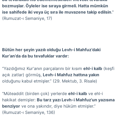
bozmuşlar. Öyleler ise sıraya girmeli. Hatta mümkün
ise sahifede iki veya üç sıra ile muvazene takip edilsin
."
(Rumuzat-ı Semaniye, 17)
Bütün her şeyin yazılı olduğu Levh-i Mahfuz’daki
Kur’an’da da bu tevafuklar vardır:
“Yazdığımız Kur'anın parçalarını bir kısım
ehl-i kalb
(keşfi
açık zatlar) görmüş,
Levh-i Mahfuz hattına yakın
olduğunu kabul etmişler.” (29. Mektub, 3. Risale)
“Müteaddit (birden çok) yerlerde
ehl-i kalb
ve ehl-i
hakikat demişler:
Bu tarz yazı Levh-i Mahfuz'un yazısına
benziyor
ve ona yakındır, diye hüküm etmişler.”
(Rumuzat-ı Semaniye, 136)