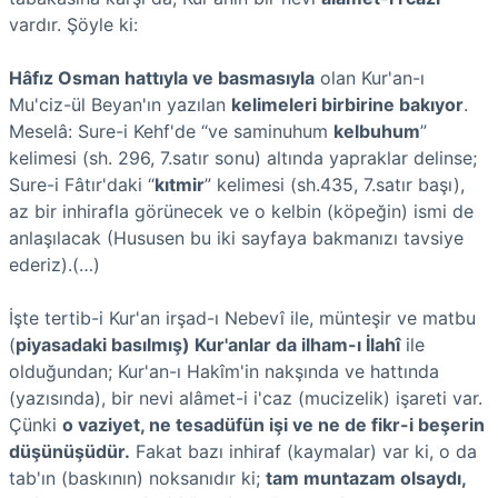
vardır. Şöyle ki:
Hâfız Osman hattıyla ve basmasıyla
olan Kur'an-ı
Mu'ciz-ül Beyan'ın yazılan
kelimeleri birbirine bakıyor
.
Meselâ: Sure-i Kehf'de “ve saminuhum
kelbuhum
”
kelimesi (sh. 296, 7.satır sonu) altında yapraklar delinse;
Sure-i Fâtır'daki “
kıtmir
” kelimesi (sh.435, 7.satır başı),
az bir inhirafla görünecek ve o kelbin (köpeğin) ismi de
anlaşılacak (Hususen bu iki sayfaya bakmanızı tavsiye
ederiz).(…)
İşte tertib-i Kur'an irşad-ı Nebevî ile, münteşir ve matbu
(
piyasadaki basılmış) Kur'anlar da ilham-ı İlahî
ile
olduğundan; Kur'an-ı Hakîm'in nakşında ve hattında
(yazısında), bir nevi alâmet-i i'caz (mucizelik) işareti var.
Çünki
o vaziyet, ne tesadüfün işi ve ne de fikr-i beşerin
düşünüşüdür.
Fakat bazı inhiraf (kaymalar) var ki, o da
tab'ın (baskının) noksanıdır ki;
tam muntazam olsaydı,