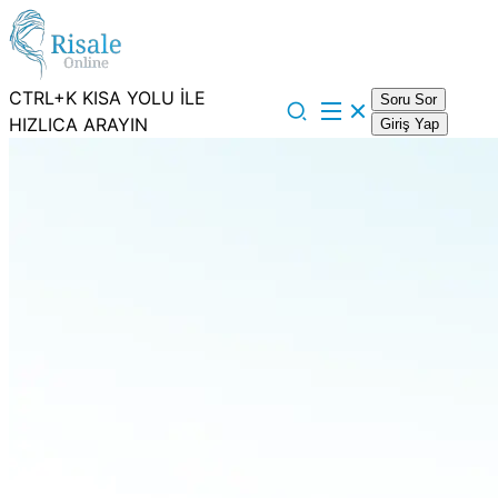
CTRL+K KISA YOLU İLE
Soru Sor
HIZLICA ARAYIN
Giriş Yap