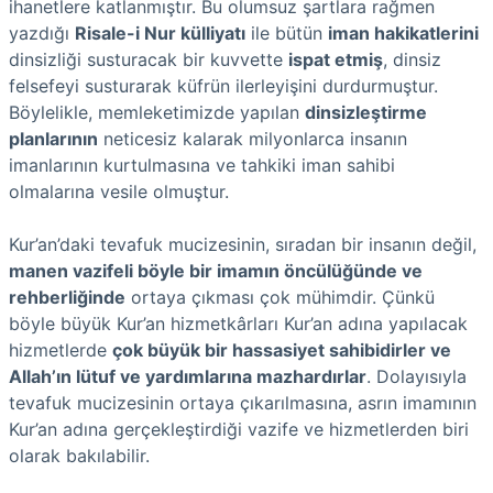
ihanetlere katlanmıştır. Bu olumsuz şartlara rağmen
yazdığı
Risale-i Nur külliyatı
ile bütün
iman hakikatlerini
dinsizliği susturacak bir kuvvette
ispat etmiş
, dinsiz
felsefeyi susturarak küfrün ilerleyişini durdurmuştur.
Böylelikle, memleketimizde yapılan
dinsizleştirme
planlarının
neticesiz kalarak milyonlarca insanın
imanlarının kurtulmasına ve tahkiki iman sahibi
olmalarına vesile olmuştur.
Kur’an’daki tevafuk mucizesinin, sıradan bir insanın değil,
manen vazifeli böyle bir imamın öncülüğünde ve
rehberliğinde
ortaya çıkması çok mühimdir. Çünkü
böyle büyük Kur’an hizmetkârları Kur’an adına yapılacak
hizmetlerde
çok büyük bir hassasiyet sahibidirler ve
Allah’ın lütuf ve yardımlarına mazhardırlar
. Dolayısıyla
tevafuk mucizesinin ortaya çıkarılmasına, asrın imamının
Kur’an adına gerçekleştirdiği vazife ve hizmetlerden biri
olarak bakılabilir.