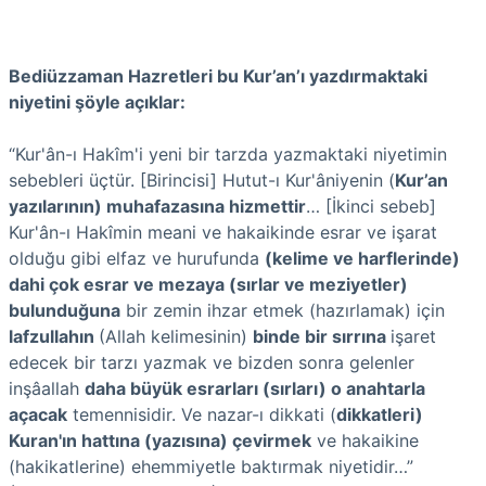
Bediüzzaman Hazretleri bu Kur’an’ı yazdırmaktaki
niyetini şöyle açıklar:
“Kur'ân-ı Hakîm'i yeni bir tarzda yazmaktaki niyetimin
sebebleri üçtür. [Birincisi] Hutut-ı Kur'âniyenin (
Kur’an
yazılarının) muhafazasına hizmettir
… [İkinci sebeb]
Kur'ân-ı Hakîmin meani ve hakaikinde esrar ve işarat
olduğu gibi elfaz ve hurufunda
(kelime ve harflerinde)
dahi çok esrar ve mezaya (sırlar ve meziyetler)
bulunduğuna
bir zemin ihzar etmek (hazırlamak) için
lafzullahın
(Allah kelimesinin)
binde bir sırrına
işaret
edecek bir tarzı yazmak ve bizden sonra gelenler
inşâallah
daha büyük esrarları (sırları) o anahtarla
açacak
temennisidir. Ve nazar-ı dikkati (
dikkatleri)
Kuran'ın hattına (yazısına) çevirmek
ve hakaikine
(hakikatlerine) ehemmiyetle baktırmak niyetidir…”