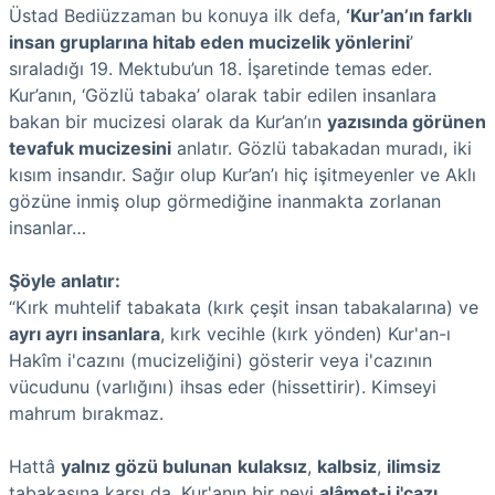
Üstad Bediüzzaman bu konuya ilk defa,
‘Kur’an’ın farklı
insan gruplarına hitab eden mucizelik yönlerini
’
sıraladığı 19. Mektubu’un 18. İşaretinde temas eder.
Kur’anın, ‘Gözlü tabaka’ olarak tabir edilen insanlara
bakan bir mucizesi olarak da Kur’an’ın
yazısında görünen
tevafuk mucizesini
anlatır. Gözlü tabakadan muradı, iki
kısım insandır. Sağır olup Kur’an’ı hiç işitmeyenler ve Aklı
gözüne inmiş olup görmediğine inanmakta zorlanan
insanlar…
Şöyle anlatır:
“Kırk muhtelif tabakata (kırk çeşit insan tabakalarına) ve
ayrı ayrı insanlara
, kırk vecihle (kırk yönden) Kur'an-ı
Hakîm i'cazını (mucizeliğini) gösterir veya i'cazının
vücudunu (varlığını) ihsas eder (hissettirir). Kimseyi
mahrum bırakmaz.
Hattâ
yalnız gözü bulunan
kulaksız
,
kalbsiz
,
ilimsiz
tabakasına karşı da, Kur'anın bir nevi
alâmet-i i'cazı