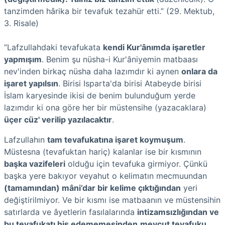
tanzimden hârika bir tevafuk tezahür etti.” (29. Mektub,
3. Risale)
“Lafzullahdaki tevafukata
kendi Kur'ânımda işaretler
yapmışım
. Benim şu nüsha-i Kur'âniyemin matbaası
nev'inden birkaç nüsha daha lazımdır ki aynen
onlara da
işaret yapılsın
. Birisi Isparta'da birisi Atabeyde birisi
İslam karyesinde ikisi de benim bulunduğum yerde
lazımdır ki ona göre her bir müstensihe (yazacaklara)
üçer cüz' verilip yazılacaktır
.
Lafzullahın
tam tevafukatına işaret koymuşum
.
Müstesna (tevafuktan hariç) kalanlar ise bir kısmının
başka vazifeleri
olduğu için tevafuka girmiyor. Çünkü
başka yere bakıyor veyahut o kelimatın mecmuundan
(tamamından) mâni’dar bir kelime çıktığından
yeri
değiştirilmiyor. Ve bir kısmı ise matbaanın ve müstensihin
satırlarda ve âyetlerin fasılalarında
intizamsızlığından ve
bu tevafukatı his edememesinden
mevcut tevafuku