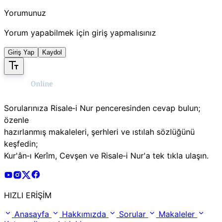
Yorumunuz
Yorum yapabilmek için giriş yapmalısınız
Giriş Yap
Kaydol
Sorularınıza Risale‑i Nur penceresinden cevap bulun;
özenle
hazırlanmış makaleleri, şerhleri ve ıstılah sözlüğünü
keşfedin;
Kur'ân‑ı Kerîm, Cevşen ve Risale‑i Nur'a tek tıkla ulaşın.
Risale Online Youtube Hesabı
Risale Online Instagram Hesabı
Risale Online X Hesabı
Risale Online Facebook Hesabı
HIZLI ERİŞİM
Anasayfa
Hakkımızda
Sorular
Makaleler