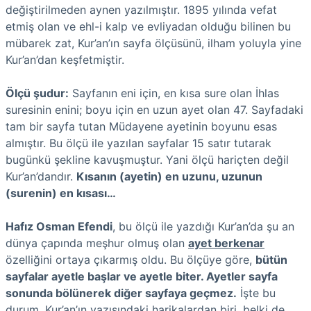
değiştirilmeden aynen yazılmıştır. 1895 yılında vefat
etmiş olan ve ehl-i kalp ve evliyadan olduğu bilinen bu
mübarek zat, Kur’an’ın sayfa ölçüsünü, ilham yoluyla yine
Kur’an’dan keşfetmiştir.
Ölçü şudur:
Sayfanın eni için, en kısa sure olan İhlas
suresinin enini; boyu için en uzun ayet olan 47. Sayfadaki
tam bir sayfa tutan Müdayene ayetinin boyunu esas
almıştır. Bu ölçü ile yazılan sayfalar 15 satır tutarak
bugünkü şekline kavuşmuştur. Yani ölçü hariçten değil
Kur’an’dandır.
Kısanın (ayetin) en uzunu, uzunun
(surenin) en kısası…
Hafız Osman Efendi
, bu ölçü ile yazdığı Kur’an’da şu an
dünya çapında meşhur olmuş olan
ayet berkenar
özelliğini ortaya çıkarmış oldu. Bu ölçüye göre,
bütün
sayfalar ayetle başlar ve ayetle biter. Ayetler sayfa
sonunda bölünerek diğer sayfaya geçmez.
İşte bu
durum, Kur’an’ın yazısındaki harikalardan biri, belki de