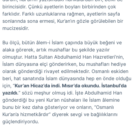
birincisidir. Çünkü ayetlerin boyları birbirinden çok
farklıdır. Farklı uzunluklarına rağmen, ayetlerin sayfa
sonlarında sona ermesi, Kur’an’ın gözle görülebilen bir
mucizesidir.
Bu ölçü, bütün âlem-i İslam çapında büyük beğeni ve
alaka görerek, artık mushaflar bu şekilde yazılır
olmuştur. Hatta Sultan Abdulhamid Han Hazretleri’nin,
İslam dünyasına elçi gönderirken, bu mushafları hediye
olarak gönderdiği rivayet edilmektedir. Osmanlı eskiden
beri, hat sanatında İslam dünyasında hep en önde olduğu
için, “
Kur’an Hicaz’da indi. Mısır’da okundu. İstanbul’da
yazıldı.
” sözü meşhur olmuş idi. İşte Abdulhamid Han
gönderdiği bu yeni Kur’an nüshaları ile İslam âlemine
bunu bir kez daha gösteriyor ve onların, “Osmanlı
Kur’an’a hizmetkârdır” diyerek sevgi ve bağlılıklarını
güçlendiriyordu.