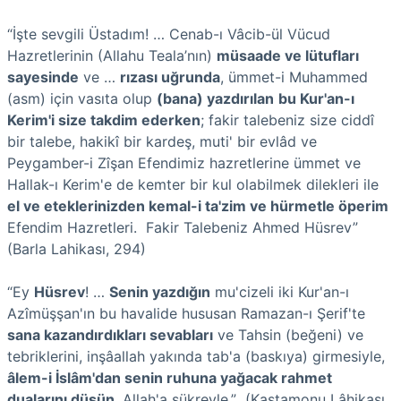
“İşte sevgili Üstadım! … Cenab-ı Vâcib-ül Vücud
Hazretlerinin (Allahu Teala’nın)
müsaade ve lütufları
sayesinde
ve …
rızası uğrunda
, ümmet-i Muhammed
(asm) için vasıta olup
(bana) yazdırılan
bu Kur'an-ı
Kerim'i size takdim ederken
; fakir talebeniz size ciddî
bir talebe, hakikî bir kardeş, muti' bir evlâd ve
Peygamber-i Zîşan Efendimiz hazretlerine ümmet ve
Hallak-ı Kerim'e de kemter bir kul olabilmek dilekleri ile
el ve eteklerinizden kemal-i ta'zim ve hürmetle öperim
Efendim Hazretleri. Fakir Talebeniz Ahmed Hüsrev”
(Barla Lahikası, 294)
“Ey
Hüsrev
! …
Senin yazdığın
mu'cizeli iki Kur'an-ı
Azîmüşşan'ın bu havalide hususan Ramazan-ı Şerif'te
sana kazandırdıkları sevabları
ve Tahsin (beğeni) ve
tebriklerini, inşâallah yakında tab'a (baskıya) girmesiyle,
âlem-i İslâm'dan senin ruhuna yağacak rahmet
dualarını düşün
, Allah'a şükreyle.” (Kastamonu Lâhikası