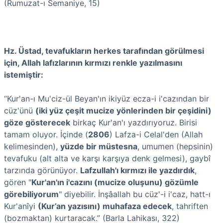
(Rumuzat-ı Semaniye, 15)
Hz. Üstad,
tevafukların herkes tarafından görülmesi
için,
Allah lafızlarının kırmızı renkle yazılmasını
istemiştir:
“Kur'an-ı Mu'ciz-ül Beyan'ın ikiyüz ecza-i i'cazından bir
cüz'ünü
(iki yüz çeşit mucize yönlerinden bir çeşidini)
göze gösterecek
birkaç Kur'an'ı yazdırıyoruz. Birisi
tamam oluyor. İçinde (
2806
) Lafza-i Celal'den (Allah
kelimesinden),
yüzde bir müstesna
, umumen (hepsinin)
tevafuku (alt alta ve karşı karşıya denk gelmesi), gaybî
tarzında görünüyor.
Lafzullah'ı kırmızı ile yazdırdık
,
gören "
Kur'an'ın i'cazını (mucize oluşunu) gözümle
görebiliyorum
" diyebilir. İnşâallah bu cüz'-i i'caz, hatt-ı
Kur'anîyi
(Kur’an yazısını) muhafaza edecek
, tahriften
(bozmaktan) kurtaracak.” (Barla Lahikası, 322)