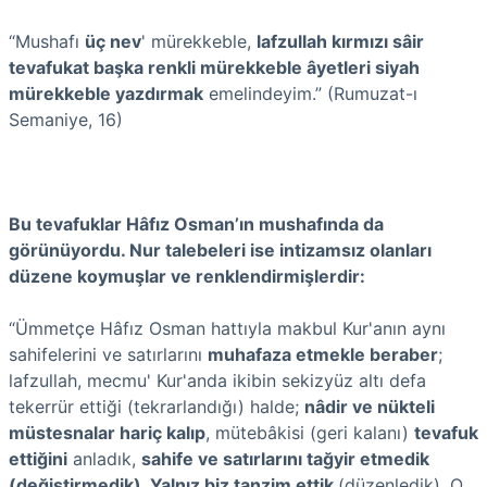
“Mushafı
üç nev
' mürekkeble,
lafzullah kırmızı sâir
tevafukat başka renkli mürekkeble âyetleri siyah
mürekkeble yazdırmak
emelindeyim.” (Rumuzat-ı
Semaniye, 16)
Bu tevafuklar Hâfız Osman’ın mushafında da
görünüyordu. Nur talebeleri ise intizamsız olanları
düzene koymuşlar ve renklendirmişlerdir:
“Ümmetçe Hâfız Osman hattıyla makbul Kur'anın aynı
sahifelerini ve satırlarını
muhafaza etmekle beraber
;
lafzullah, mecmu' Kur'anda ikibin sekizyüz altı defa
tekerrür ettiği (tekrarlandığı) halde;
nâdir ve nükteli
müstesnalar hariç kalıp
, mütebâkisi (geri kalanı)
tevafuk
ettiğini
anladık,
sahife ve satırlarını tağyir etmedik
(değiştirmedik). Yalnız biz tanzim ettik
(düzenledik). O