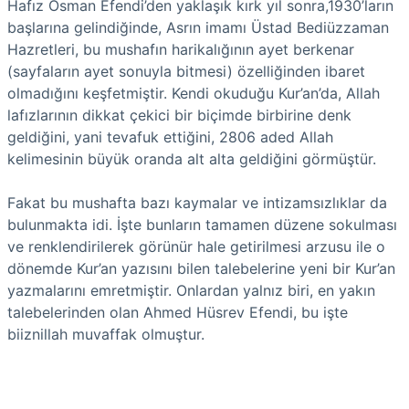
Hafız Osman Efendi’den yaklaşık kırk yıl sonra,1930’ların
başlarına gelindiğinde, Asrın imamı Üstad Bediüzzaman
Hazretleri, bu mushafın harikalığının ayet berkenar
(sayfaların ayet sonuyla bitmesi) özelliğinden ibaret
olmadığını keşfetmiştir. Kendi okuduğu Kur’an’da, Allah
lafızlarının dikkat çekici bir biçimde birbirine denk
geldiğini, yani tevafuk ettiğini, 2806 aded Allah
kelimesinin büyük oranda alt alta geldiğini görmüştür.
Fakat bu mushafta bazı kaymalar ve intizamsızlıklar da
bulunmakta idi. İşte bunların tamamen düzene sokulması
ve renklendirilerek görünür hale getirilmesi arzusu ile o
dönemde Kur’an yazısını bilen talebelerine yeni bir Kur’an
yazmalarını emretmiştir. Onlardan yalnız biri, en yakın
talebelerinden olan Ahmed Hüsrev Efendi, bu işte
biiznillah muvaffak olmuştur.