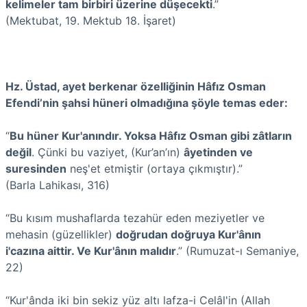
kelimeler tam birbiri üzerine düşecekti
.”
(Mektubat, 19. Mektub 18. İşaret)
Hz. Üstad, ayet berkenar özelliğinin Hâfız Osman
Efendi’nin şahsi hüneri olmadığına şöyle temas eder:
“
Bu hüner Kur'anındır. Yoksa Hâfız Osman gibi zâtların
değil
. Çünki bu vaziyet, (Kur’an’ın)
âyetinden ve
suresinden
neş'et etmiştir (ortaya çıkmıştır).”
(Barla Lahikası, 316)
“Bu kısım mushaflarda tezahür eden meziyetler ve
mehasin (güzellikler)
doğrudan doğruya Kur'ânın
i'cazına aittir. Ve Kur'ânın malıdır
.” (Rumuzat-ı Semaniye,
22)
“Kur'ânda iki bin sekiz yüz altı lafza-i Celâl'in (Allah