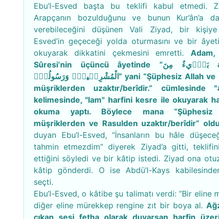
Ebu’l-Esved başta bu teklifi kabul etmedi. 
Arapçanın bozulduğunu ve bunun Kur’ân’a da
verebileceğini düşünen Vali Ziyad, bir kişiye
Esved’in geçeceği yolda oturmasını ve bir âyeti
okuyarak dikkatini çekmesini emretti.
Adam,
Sûresi’nin üçüncü âyetinde “اَنَّ اللّٰهَ بَر۪ٓيءٌ مِنَ
الْمُشْرِك۪ينَۙ وَرَسُولُهُۜ” yani “Şüphesiz Allah ve Resûlü
müşriklerden uzaktır/berîdir.” cümlesinde "وَرَسُولُهُ"
kelimesinde, "lam" harfini kesre ile okuyarak hat
okuma yaptı. Böylece mana “Şüphesiz 
müşriklerden ve Rasulden uzaktır/berîdir” oldu
duyan Ebu’l-Esved, “İnsanların bu hâle düşeceğ
tahmin etmezdim” diyerek Ziyad’a gitti, teklifin
ettiğini söyledi ve bir kâtip istedi. Ziyad ona ot
kâtip gönderdi. O ise Abdü’l-Kays kabilesinden
seçti.
Ebu’l-Esved, o kâtibe şu talimatı verdi: “Bir eline 
diğer eline mürekkep rengine zıt bir boya al.
Ağ
çıkan sesi fetha olarak duyarsan harfin üzer