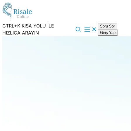
CTRL+K KISA YOLU İLE
Soru Sor
HIZLICA ARAYIN
Giriş Yap