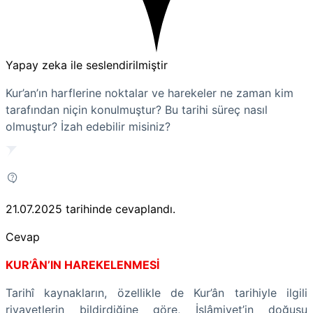
Yapay zeka ile seslendirilmiştir
Kur’an’ın harflerine noktalar ve harekeler ne zaman kim
tarafından niçin konulmuştur? Bu tarihi süreç nasıl
olmuştur? İzah edebilir misiniz?
21.07.2025
tarihinde cevaplandı.
Cevap
KUR’ÂN’IN HAREKELENMESİ
Tarihî kaynakların, özellikle de Kur’ân tarihiyle ilgili
rivayetlerin bildirdiğine göre, İslâmiyet’in doğuşu