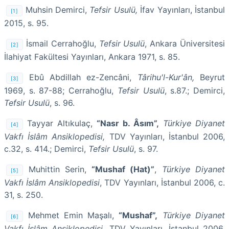
Muhsin Demirci,
Tefsir Usulü,
İfav Yayınları, İstanbul
[1]
2015, s. 95.
İsmail Cerrahoğlu,
Tefsir Usulü
, Ankara Üniversitesi
[2]
İlahiyat Fakültesi Yayınları, Ankara 1971, s. 85.
Ebû Abdillah ez-Zencâni,
Târihu'l-Kur'ân,
Beyrut
[3]
1969, s. 87-88; Cerrahoğlu,
Tefsir Usulü
, s.87.; Demirci,
Tefsir Usulü
, s. 96.
Tayyar Altıkulaç,
“Nasr b. Âsım”,
Türkiye Diyanet
[4]
Vakfı İslâm Ansiklopedisi,
TDV Yayınları, İstanbul 2006,
c.32, s. 414.; Demirci,
Tefsir Usulü
, s. 97.
Muhittin Serin,
“Mushaf (Hat)”
,
Türkiye Diyanet
[5]
Vakfı İslâm Ansiklopedisi
, TDV Yayınları, İstanbul 2006, c.
31, s. 250.
Mehmet Emin Maşalı,
“Mushaf”,
Türkiye Diyanet
[6]
Vakfı İslâm Ansiklopedisi
, TDV Yayınları, İstanbul 2006,