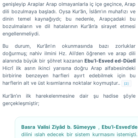
genişleyip Araplar Arap olmayanlarla iç içe geçince, Arap
dili bozulmaya başladı. Oysa Kur’ân, İslâm’ın muhafızı ve
dinin temel kaynağıydı; bu nedenle, Arapçadaki bu
bozulmaların ve dil hatalarının Kur’ân’a sirayet etmesi
engellenmeliydi.
Bu durum, Kur’ân’ın okunmasında bazı zorluklar
doğurmuş; nahiv ilmini Hz. Ali’den öğrenen ve arap dili
alanında büyük bir şöhret kazanan
Ebu’l-Esved ed-Düelî
Hicrî ilk asrın ikinci yarısına doğru Arap alfabesindeki
birbirine benzeyen harfleri ayırt edebilmek için bu
harflerin alt ve üst kısımlarına noktalar koymuştur..
[2]
Kur’ân’ın ilk harekelenmesine dair şu hadise şöyle
gerçekleşmiştir;
Basra Valisi Ziyâd b. Sümeyye
,
Ebu’l-Esved’d
dilini ıslah edecek bir sistem kurmasını istemişti