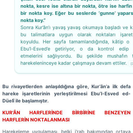
nokta, kesre ise altına bir nokta, ötre ise harfi
bir nokta koy. Eğer bu seslerde ‘gunne’ yapars
nokta koy.”
Sonra Kur’ân’ı yavaş yavaş okumaya başladı ve k
bu talimatlara uygun olarak noktaları işare
koyuldu. Her sayfa tamamlandığında, kâtip o 
Ebu’l-Esved’e getiriyor, o da kontrol edip
etmelerini sağlıyordu. Bu şekilde mushafın
harekeleninceye kadar çalışmaya devam ettiler.
[
Bu rivayetlerden anlaşıldığına göre, Kur’ân’a ilk defa
hareke işaretlerinin yerleştirilmesi Ebu’l-Esved ed-
Düelî ile başlamıştır.
KUR’ÂN HARFLERİNDE BİRBİRİNE BENZEYEN
HARFLERİN NOKTALANMASI
Harekeleme uygulaması, belki i‘rab bakımından ortaya