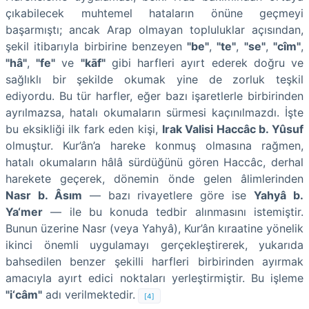
çıkabilecek muhtemel hataların önüne geçmeyi
başarmıştı; ancak Arap olmayan topluluklar açısından,
şekil itibarıyla birbirine benzeyen
"be"
,
"te"
,
"se"
,
"cîm"
,
"hâ"
,
"fe"
ve
"kāf"
gibi harfleri ayırt ederek doğru ve
sağlıklı bir şekilde okumak yine de zorluk teşkil
ediyordu. Bu tür harfler, eğer bazı işaretlerle birbirinden
ayrılmazsa, hatalı okumaların sürmesi kaçınılmazdı. İşte
bu eksikliği ilk fark eden kişi,
Irak Valisi Haccâc b. Yûsuf
olmuştur. Kur’ân’a hareke konmuş olmasına rağmen,
hatalı okumaların hâlâ sürdüğünü gören Haccâc, derhal
harekete geçerek, dönemin önde gelen âlimlerinden
Nasr b. Âsım
— bazı rivayetlere göre ise
Yahyâ b.
Ya‘mer
— ile bu konuda tedbir alınmasını istemiştir.
Bunun üzerine Nasr (veya Yahyâ), Kur’ân kıraatine yönelik
ikinci önemli uygulamayı gerçekleştirerek, yukarıda
bahsedilen benzer şekilli harfleri birbirinden ayırmak
amacıyla ayırt edici noktaları yerleştirmiştir. Bu işleme
"i‘câm"
adı verilmektedir.
[4]