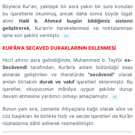
Böylece Kur'an, yaklaşık bir asra yakın bir sure konulan
bu işaretlerle okunmuş, ancak daha sonra büyük lügat
alimi
Halil b. Ahmed bugün bildiğimiz sistemi
geliştirerek
, Kur’an’ın harekelenmesi ve noktalanması
işine son şeklini vermiştir.
[5]
KUR’ÂN’A SECAVED DURAKLARININ EKLENMESİ
Hicrî altıncı asra gelindiğinde, Muhammed b. Tayfûr
es-
Secâvendî
tarafından, Kur’ân’a anlam bütünlüğü esas
alınarak geliştirilen ve literatürde
"secâvend"
olarak
anılan birtakım
durak ve vakıf
işaretleri eklenmiştir. Bu
işaretler, okuyucunun mânâya uygun şekilde durup
devam etmesine yardımcı olmayı amaçlamıştır.
[6]
Bunun yanı sıra, zamanla ihtiyaçlara bağlı olarak sûre ve
cüz başlıkları ile birlikte hizb ve secde işaretleri de Kur’ân
nüshalarına dâhil edilerek resmedilmiştir.