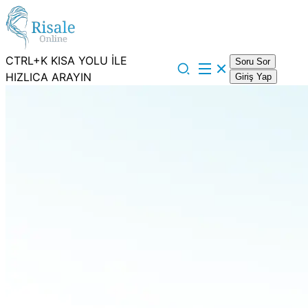
CTRL+K KISA YOLU İLE
Soru Sor
HIZLICA ARAYIN
Giriş Yap