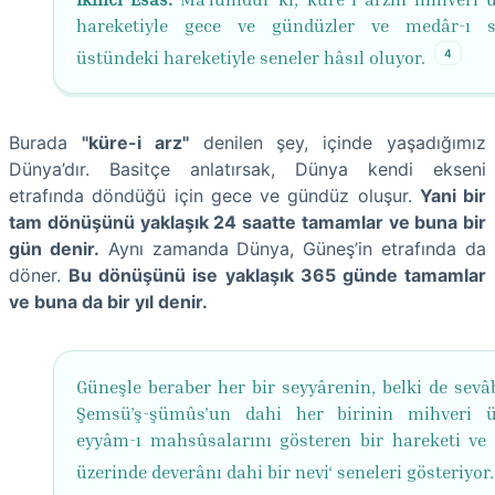
hareketiyle gece ve gündüzler ve medâr-ı s
4
üstündeki hareketiyle seneler hâsıl oluyor.
Burada
"küre-i arz"
denilen şey, içinde yaşadığımız
Dünya’dır. Basitçe anlatırsak, Dünya kendi ekseni
etrafında döndüğü için gece ve gündüz oluşur.
Yani bir
tam dönüşünü yaklaşık 24 saatte tamamlar ve buna bir
gün denir.
Aynı zamanda Dünya, Güneş’in etrafında da
döner.
Bu dönüşünü ise yaklaşık 365 günde tamamlar
ve buna da bir yıl denir.
Güneşle beraber her bir seyyârenin, belki de sevâb
Şemsü’ş-şümûs'un dahi her birinin mihveri 
eyyâm-ı mahsûsalarını gösteren bir hareketi ve
üzerinde deverânı dahi bir nevi‘ seneleri gösteriyor.