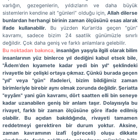
varlığın, gezegenlerin, yıldızların ve daha büyük
sistemlerin kendine ait “günleri” olduğu için,
Allah dilerse
bunlardan herhangi birinin zaman ölçüsünü esas alarak
ifade kullanabilir.
Bu yüzden Kur’an’da geçen “gün”
kavramı, sadece bizim 24 saatlik günümüzle sınırlı
değildir. Çok daha geniş ve farklı anlamlara gelebilir.
Bu noktadan bakınca,
insanlığın yaşıyla ilgili olarak bilim
insanlarının yüz binlerce yıl dediğini kabul etsek bile,
"Âdem’den kıyamete kadar yedi bin yıl" şeklindeki
rivayetle bir çelişki ortaya çıkmaz. Çünkü burada geçen
"yıl" veya "gün" ifadeleri, bizim bildiğimiz zaman
birimleriyle birebir aynı olmak zorunda değildir. Şeriatta
"eyyâm" yani gün kavramı, dört saatten elli bin seneye
kadar uzanabilen geniş bir anlam taşır. Dolayısıyla bu
rivayet, farklı bir zaman ölçüsüne göre ifade edilmiş
olabilir. Bu açıdan bakıldığında, rivayeti tamamen
reddetmeyi gerektiren bir durum yoktur. Aksine,
zaman kavramının izafî (göreceli) oluşu dikkate