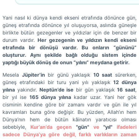
Yani nasıl ki dünya kendi ekseni etrafında dönünce gün,
güneş etrafında dönünce yıl oluşuyorsa, aslında güneşle
birlikte bütün gezegenler ve yıldızlar için de benzer bir
durum vardır.
Her gezegenin ve yıldızın kendi ekseni
etrafında bir dönüşü vardır. Bu onların “gününü”
oluşturur. Aynı şekilde bağlı olduğu sistem içinde
yaptığı büyük dönüş de onun “yılını” meydana getirir.
Mesela
Jüpiter’in
bir günü yaklaşık
10 saat
sürerken,
güneş etrafındaki bir turu yani yılı yaklaşık
12 dünya
yılına
yakındır.
Neptün’de ise
bir gün yaklaşık
16 saat
,
bir yıl ise
165 dünya yılına
kadar uzar. Yani her gök
cisminin kendine göre bir zamanı vardır ve gün ile yıl
kavramları buna göre değişir. Bu yüzden, Allah’ın hem
Dünya’nın hem de bütün kâinatın yaratıcısı olması
sebebiyle,
Kur’an’da geçen
"gün"
ve
"yıl"
ifadeleri
sadece Dünya’ya göre değil, farklı varlıkların zaman