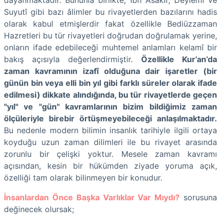
dayanmaktadır. Bununla birlikte, İbn Asakir, Deylemi ve
Suyutî gibi bazı âlimler bu rivayetlerden bazılarını hadis
olarak kabul etmişlerdir fakat özellikle Bediüzzaman
Hazretleri bu tür rivayetleri doğrudan doğrulamak yerine,
onların ifade edebileceği muhtemel anlamları kelamî bir
bakış açısıyla değerlendirmiştir.
Özellikle Kur’an’da
zaman kavramının izafî olduğuna dair işaretler (bir
günün bin veya elli bin yıl gibi farklı süreler olarak ifade
edilmesi) dikkate alındığında, bu tür rivayetlerde geçen
"yıl" ve "gün" kavramlarının bizim bildiğimiz zaman
ölçüleriyle birebir örtüşmeyebileceği anlaşılmaktadır.
Bu nedenle modern bilimin insanlık tarihiyle ilgili ortaya
koyduğu uzun zaman dilimleri ile bu rivayet arasında
zorunlu bir çelişki yoktur. Mesele zaman kavramı
açısından, kesin bir hükümden ziyade yoruma açık,
özelliği tam olarak bilinmeyen bir konudur.
İnsanlardan Önce Başka Varlıklar Var Mıydı?
sorusuna
değinecek olursak;