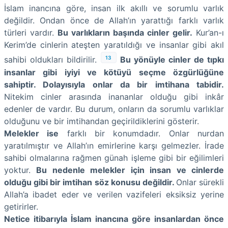
İslam inancına göre, insan ilk akıllı ve sorumlu varlık
değildir. Ondan önce de Allah’ın yarattığı farklı varlık
türleri vardır.
Bu varlıkların başında cinler gelir.
Kur’an-ı
Kerim’de cinlerin ateşten yaratıldığı ve insanlar gibi akıl
13
sahibi oldukları bildirilir.
Bu yönüyle cinler de tıpkı
insanlar gibi iyiyi ve kötüyü seçme özgürlüğüne
sahiptir. Dolayısıyla onlar da bir imtihana tabidir.
Nitekim cinler arasında inananlar olduğu gibi inkâr
edenler de vardır. Bu durum, onların da sorumlu varlıklar
olduğunu ve bir imtihandan geçirildiklerini gösterir.
Melekler ise
farklı bir konumdadır. Onlar nurdan
yaratılmıştır ve Allah’ın emirlerine karşı gelmezler. İrade
sahibi olmalarına rağmen günah işleme gibi bir eğilimleri
yoktur.
Bu nedenle melekler için insan ve cinlerde
olduğu gibi bir imtihan söz konusu değildir.
Onlar sürekli
Allah’a ibadet eder ve verilen vazifeleri eksiksiz yerine
getirirler.
Netice itibarıyla İslam inancına göre insanlardan önce