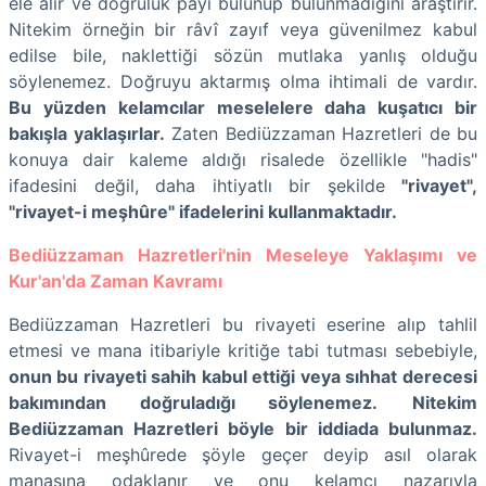
ele alır ve doğruluk payı bulunup bulunmadığını araştırır.
Nitekim örneğin bir râvî zayıf veya güvenilmez kabul
edilse bile, naklettiği sözün mutlaka yanlış olduğu
söylenemez. Doğruyu aktarmış olma ihtimali de vardır.
Bu yüzden kelamcılar meselelere daha kuşatıcı bir
bakışla yaklaşırlar.
Zaten Bediüzzaman Hazretleri de bu
konuya dair kaleme aldığı risalede özellikle "hadis"
ifadesini değil, daha ihtiyatlı bir şekilde
"rivayet",
"rivayet-i meşhûre" ifadelerini kullanmaktadır.
Bediüzzaman Hazretleri'nin Meseleye Yaklaşımı ve
Kur'an'da Zaman Kavramı
Bediüzzaman Hazretleri bu rivayeti eserine alıp tahlil
etmesi ve mana itibariyle kritiğe tabi tutması sebebiyle,
onun bu rivayeti sahih kabul ettiği veya sıhhat derecesi
bakımından doğruladığı söylenemez.
Nitekim
Bediüzzaman Hazretleri böyle bir iddiada bulunmaz.
Rivayet-i meşhûrede şöyle geçer deyip asıl olarak
manasına odaklanır ve onu kelamcı nazarıyla