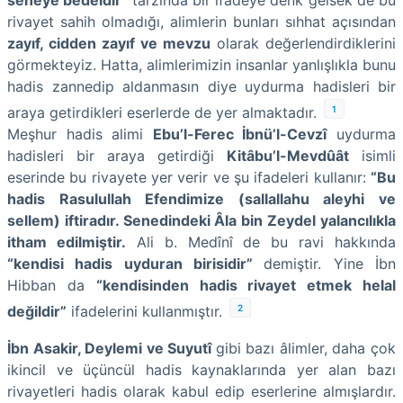
rivayet sahih olmadığı, alimlerin bunları sıhhat açısından
zayıf, cidden zayıf ve mevzu
olarak değerlendirdiklerini
görmekteyiz. Hatta, alimlerimizin insanlar yanlışlıkla bunu
hadis zannedip aldanmasın diye uydurma hadisleri bir
1
araya getirdikleri eserlerde de yer almaktadır.
Meşhur hadis alimi
Ebu’l-Ferec İbnü’l-Cevzî
uydurma
hadisleri bir araya getirdiği
Kitâbu’l-Mevdûât
isimli
eserinde bu rivayete yer verir ve şu ifadeleri kullanır:
“Bu
hadis Rasulullah Efendimize (sallallahu aleyhi ve
sellem) iftiradır. Senedindeki Âla bin Zeydel yalancılıkla
itham edilmiştir.
Ali b. Medînî de bu ravi hakkında
“kendisi hadis uyduran birisidir”
demiştir. Yine İbn
Hibban da
“kendisinden hadis rivayet etmek helal
2
değildir”
ifadelerini kullanmıştır.
İbn Asakir, Deylemi ve Suyutî
gibi bazı âlimler, daha çok
ikincil ve üçüncül hadis kaynaklarında yer alan bazı
rivayetleri hadis olarak kabul edip eserlerine almışlardır.