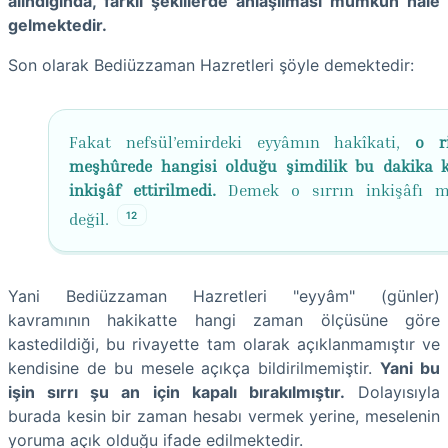
alındığında, farklı şekillerde anlaşılması mümkün hâle
gelmektedir.
Son olarak Bediüzzaman Hazretleri şöyle demektedir:
Fakat nefsül’emirdeki eyyâmın hakîkati,
o ri
meşhûrede hangisi olduğu şimdilik bu dakika 
inkişâf ettirilmedi.
Demek o sırrın inkişâfı m
12
değil.
Yani Bediüzzaman Hazretleri "eyyâm" (günler)
kavramının hakikatte hangi zaman ölçüsüne göre
kastedildiği, bu rivayette tam olarak açıklanmamıştır ve
kendisine de bu mesele açıkça bildirilmemiştir.
Yani bu
işin sırrı şu an için kapalı bırakılmıştır.
Dolayısıyla
burada kesin bir zaman hesabı vermek yerine, meselenin
yoruma açık olduğu ifade edilmektedir.