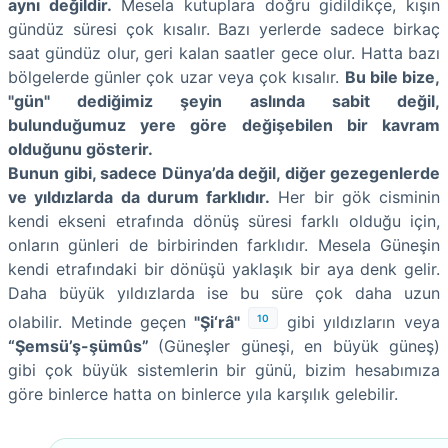
aynı değildir.
Mesela kutuplara doğru gidildikçe, kışın
gündüz süresi çok kısalır. Bazı yerlerde sadece birkaç
saat gündüz olur, geri kalan saatler gece olur. Hatta bazı
bölgelerde günler çok uzar veya çok kısalır.
Bu bile bize,
"gün" dediğimiz şeyin aslında sabit değil,
bulunduğumuz yere göre değişebilen bir kavram
olduğunu gösterir.
Bunun gibi, sadece Dünya’da değil, diğer gezegenlerde
ve yıldızlarda da durum farklıdır.
Her bir gök cisminin
kendi ekseni etrafında dönüş süresi farklı olduğu için,
onların günleri de birbirinden farklıdır. Mesela Güneşin
kendi etrafındaki bir dönüşü yaklaşık bir aya denk gelir.
Daha büyük yıldızlarda ise bu süre çok daha uzun
10
olabilir. Metinde geçen
"Şi‘râ"
gibi yıldızların veya
“Şemsü’ş-şümûs”
(Güneşler güneşi, en büyük güneş)
gibi çok büyük sistemlerin bir günü, bizim hesabımıza
göre binlerce hatta on binlerce yıla karşılık gelebilir.