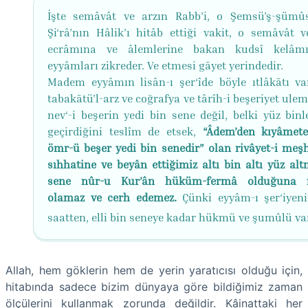
İşte semâvât ve arzın Rabb’i, o Şemsü’ş-şümû
Şi‘râ’nın Hâlik’ı hitâb ettiği vakit, o semâvât v
ecrâmına ve âlemlerine bakan kudsî kelâm
eyyâmları zikreder. Ve etmesi gāyet yerindedir.
Madem eyyâmın lisân-ı şer‘îde böyle ıtlâkātı var
tabakātü’l-arz ve coğrafya ve târîh-i beşeriyet ule
nev‘-i beşerin yedi bin sene değil, belki yüz binl
geçirdiğini teslîm de etsek,
“Âdem’den kıyâmet
ömr-ü beşer yedi bin senedir” olan rivâyet-i meş
sıhhatine ve beyân ettiğimiz altı bin altı yüz alt
sene nûr-u Kur’ân hüküm-fermâ olduğuna 
olamaz ve cerh edemez.
Çünki eyyâm-ı şer‘iyeni
saatten, elli bin seneye kadar hükmü ve şumûlü va
Allah, hem göklerin hem de yerin yaratıcısı olduğu için,
hitabında sadece bizim dünyaya göre bildiğimiz zaman
ölçülerini kullanmak zorunda değildir. Kâinattaki her