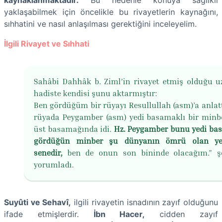
yaklaşabilmek için öncelikle bu rivayetlerin kaynağını,
sıhhatini ve nasıl anlaşılması gerektiğini inceleyelim.
İlgili Rivayet ve Sıhhati
Sahâbi Dahhâk b. Ziml’in rivayet etmiş olduğu u
hadiste kendisi şunu aktarmıştır:
Ben gördüğüm bir rüyayı Resullullah (asm)’a anlat
rüyada Peygamber (asm) yedi basamaklı bir minb
üst basamağında idi.
Hz. Peygamber bunu yedi ba
gördüğün minber şu dünyanın ömrü olan ye
senedir,
ben de onun son bininde olacağım.” şe
yorumladı.
Suyûti ve Sehavî,
ilgili rivayetin isnadının zayıf olduğunu
ifade etmişlerdir.
İbn Hacer,
cidden zayıf