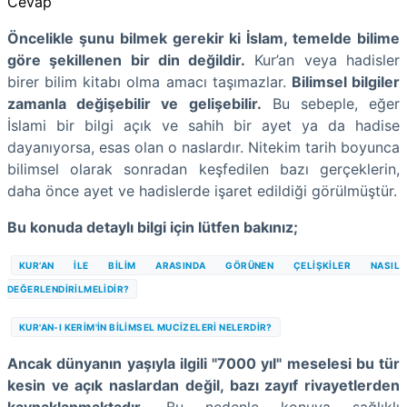
Cevap
Öncelikle şunu bilmek gerekir ki İslam, temelde bilime
göre şekillenen bir din değildir.
Kur’an veya hadisler
birer bilim kitabı olma amacı taşımazlar.
Bilimsel bilgiler
zamanla değişebilir ve gelişebilir.
Bu sebeple, eğer
İslami bir bilgi açık ve sahih bir ayet ya da hadise
dayanıyorsa, esas olan o naslardır. Nitekim tarih boyunca
bilimsel olarak sonradan keşfedilen bazı gerçeklerin,
daha önce ayet ve hadislerde işaret edildiği görülmüştür.
Bu konuda detaylı bilgi için lütfen bakınız;
KUR’AN İLE BİLİM ARASINDA GÖRÜNEN ÇELİŞKİLER NASIL
DEĞERLENDİRİLMELİDİR?
KUR'AN-I KERİM'İN BİLİMSEL MUCİZELERİ NELERDİR?
Ancak dünyanın yaşıyla ilgili "7000 yıl" meselesi bu tür
kesin ve açık naslardan değil, bazı zayıf rivayetlerden
kaynaklanmaktadır.
Bu nedenle konuya sağlıklı