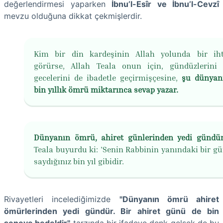
değerlendirmesi yaparken
İbnu’l-Esîr ve İbnu’l-Cevzî
mevzu olduğuna dikkat çekmişlerdir.
Kim bir din kardeşinin Allah yolunda bir iht
görürse, Allah Teala onun için, gündüzlerini 
gecelerini de ibadetle geçirmişçesine,
şu dünyan
bin yıllık ömrü miktarınca sevap yazar.
Dünyanın ömrü, ahiret günlerinden yedi gündür
Teala buyurdu ki: 'Senin Rabbinin yanındaki bir gün
saydığınız bin yıl gibidir.
Rivayetleri incelediğimizde
"Dünyanın ömrü ahiret
ömürlerinden yedi gündür. Bir ahiret günü de bin
seneye bedeldir"
tarzında bir ifadeye denk gelsek de bu