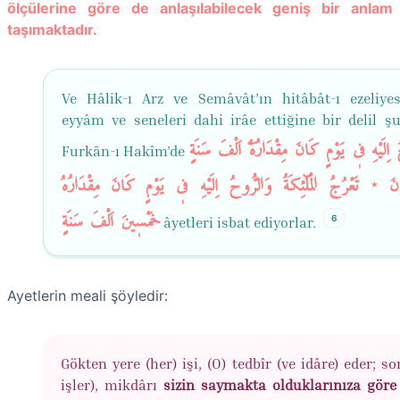
ölçülerine göre de anlaşılabilecek geniş bir anlam
taşımaktadır.
Ve Hâlik-ı Arz ve Semâvât’ın hitâbât-ı ezeliye
eyyâm ve seneleri dahi irâe ettiğine bir delil şu
 اِلَيْهِ ف۪ي يَوْمٍ كَانَ مِقْدَارُهُٓ اَلْفَ سَنَةٍ
Furkān-ı Hakîm’de
ونَ ٭ تَعْرُجُ الْمَلٰٓئِكَةُ وَالرُّوحُ اِلَيْهِ ف۪ي يَوْمٍ كَانَ مِقْدَارُهُ
خَمْس۪ينَ اَلْفَ سَنَةٍ
6
âyetleri isbat ediyorlar.
Ayetlerin meali şöyledir:
Gökten yere (her) işi, (O) tedbîr (ve idâre) eder; s
işler), mikdârı
sizin saymakta olduklarınıza göre 