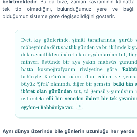
belirtmektedir.
Bu da bize, zaman kavramının kâinatta
tek tip olmadığını, bulunduğumuz yere ve bağlı
olduğumuz sisteme göre değişebildiğini gösterir.
Evet, kış günlerinde, şimâl taraflarında, gurûb v
mâbeyninde dört saatlik günden ve bu iklîmde kışta
dokuz saatlikten ibâret olan eyyâmlardan tut, tâ 
mihveri üstünde bir aya yakın mahsûs gününd
hatta kozmoğrafyanın rivâyetine göre
‘Rabbü’
ta‘bîriyle Kur’ân’da nâmı i‘lan edilen ve şems
büyük ‘Şi‘râ’ nâmında diğer bir şemsin,
belki bin 
ibâret olan gününden
tut, tâ Şemsü’ş-şümûs'un 
üstündeki
elli bin seneden ibâret bir tek yevmin
9
eyyâm-ı Rabbâniye var.
Aynı dünya üzerinde bile günlerin uzunluğu her yerde