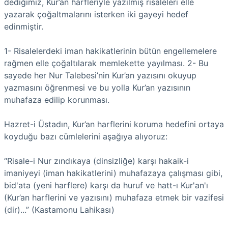
dediğimiz, Kur’an harfleriyle yazılmış risaleleri elle
yazarak çoğaltmalarını isterken iki gayeyi hedef
edinmiştir.
1- Risalelerdeki iman hakikatlerinin bütün engellemelere
rağmen elle çoğaltılarak memlekette yayılması. 2- Bu
sayede her Nur Talebesi’nin Kur’an yazısını okuyup
yazmasını öğrenmesi ve bu yolla Kur’an yazısının
muhafaza edilip korunması.
Hazret-i Üstadın, Kur’an harflerini koruma hedefini ortaya
koyduğu bazı cümlelerini aşağıya alıyoruz:
“Risale-i Nur zındıkaya (dinsizliğe) karşı hakaik-i
imaniyeyi (iman hakikatlerini) muhafazaya çalışması gibi,
bid'ata (yeni harflere) karşı da huruf ve hatt-ı Kur'an'ı
(Kur’an harflerini ve yazısını) muhafaza etmek bir vazifesi
(dir)...” (Kastamonu Lahikası)