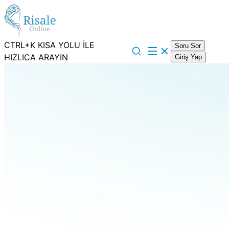
CTRL+K KISA YOLU İLE
Soru Sor
HIZLICA ARAYIN
Giriş Yap