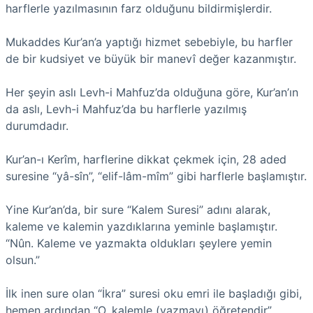
harflerle yazılmasının farz olduğunu bildirmişlerdir.
Mukaddes Kur’an’a yaptığı hizmet sebebiyle, bu harfler
de bir kudsiyet ve büyük bir manevî değer kazanmıştır.
Her şeyin aslı Levh-i Mahfuz’da olduğuna göre, Kur’an’ın
da aslı, Levh-i Mahfuz’da bu harflerle yazılmış
durumdadır.
Kur’an-ı Kerîm, harflerine dikkat çekmek için, 28 aded
suresine “yâ-sîn”, “elif-lâm-mîm” gibi harflerle başlamıştır.
Yine Kur’an’da, bir sure “Kalem Suresi” adını alarak,
kaleme ve kalemin yazdıklarına yeminle başlamıştır.
“Nûn. Kaleme ve yazmakta oldukları şeylere yemin
olsun.”
İlk inen sure olan “İkra” suresi oku emri ile başladığı gibi,
hemen ardından “O, kalemle (yazmayı) öğretendir”