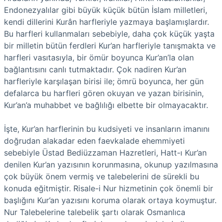
Endonezyalılar gibi büyük küçük bütün İslam milletleri,
kendi dillerini Kurân harfleriyle yazmaya başlamışlardır.
Bu harfleri kullanmaları sebebiyle, daha çok küçük yaşta
bir milletin bütün ferdleri Kur’an harfleriyle tanışmakta ve
harfleri vasıtasıyla, bir ömür boyunca Kur’an’la olan
bağlantısını canlı tutmaktadır. Çok nadiren Kur’an
harfleriyle karşılaşan birisi ile; ömrü boyunca, her gün
defalarca bu harfleri gören okuyan ve yazan birisinin,
Kur’an’a muhabbet ve bağlılığı elbette bir olmayacaktır.
İşte, Kur’an harflerinin bu kudsiyeti ve insanların imanını
doğrudan alakadar eden faevkalade ehemmiyeti
sebebiyle Üstad Bediüzzaman Hazretleri, Hatt-ı Kur’an
denilen Kur’an yazısının korunmasına, okunup yazılmasına
çok büyük önem vermiş ve talebelerini de sürekli bu
konuda eğitmiştir. Risale-i Nur hizmetinin çok önemli bir
başlığını Kur’an yazısını koruma olarak ortaya koymuştur.
Nur Talebelerine talebelik şartı olarak Osmanlıca