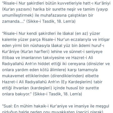
“Risale-i Nur şakirdleri bütün kuvvetleriyle hatt-ı Kur'âniyi
(Kur’an yazısını) harika bir surette neşir ve tamim (yayıp
umumîleştirmek) ile muhafazasına çalıştıkları bir
zamanda….” (Sikke-i Tasdik, 18. Lem’a)
“Risale-i Nur kendi şakirdleri ile lâakal (en az) yüzer
kalemle yüzer parça Risale-i Nur'un eczalarıyla ve intişar
eden yirmi bin nüshasıyla lâakal yüz bin âdemi huruf-ı
Kur'âniye (Kur’an harfleri) lehine ve sünnet-i seniyeye
ittibaa ve imanlarının takviyesine ve Hazret-i Ali
Radıyallahü Anh'ın hiddet ettiği iki cereyana (dinsizler ve
onlara yardım eden kötü âlimlere) karşı tamamıyla
mukavemet ettiklerinden (direndiklerinden) elbette
Hazret-i Ali Radıyallahü Anh'ın (Ey Kardeşlerim) tabir
ettiği ihvanları (kardeşleri) içinde hususî bir surette
onlara bakıyor.” (Sikke-i Tasdik, 18. Lem’a)
"Sual: En mühim hakaik-i Kur'aniye ve imaniye ile meşgul
olduğun halde neden onu muvakkaten (geçici olarak)