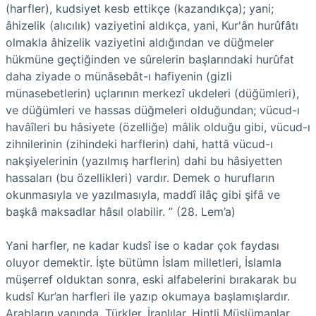
(harfler), kudsiyet kesb ettikçe (kazandıkça); yani;
âhizelik (alıcılık) vaziyetini aldıkça, yani, Kur'ân hurûfâtı
olmakla âhizelik vaziyetini aldığından ve düğmeler
hükmüne geçtiğinden ve sûrelerin başlarındaki hurûfat
daha ziyade o münâsebât-ı hafiyenin (gizli
münasebetlerin) uçlarının merkezî ukdeleri (düğümleri),
ve düğümleri ve hassas düğmeleri olduğundan; vücud-ı
havâîleri bu hâsiyete (özelliğe) mâlik olduğu gibi, vücud-ı
zihnilerinin (zihindeki harflerin) dahi, hattâ vücud-ı
nakşiyelerinin (yazılmış harflerin) dahi bu hâsiyetten
hassaları (bu özellikleri) vardır. Demek o hurufların
okunmasıyla ve yazılmasıyla, maddî ilâç gibi şifâ ve
başkâ maksadlar hâsıl olabilir. ” (28. Lem’a)
Yani harfler, ne kadar kudsî ise o kadar çok faydası
oluyor demektir. İşte bütümn İslam milletleri, İslamla
müşerref olduktan sonra, eski alfabelerini bırakarak bu
kudsî Kur’an harfleri ile yazıp okumaya başlamışlardır.
Arabların yanında, Türkler, İranlılar, Hintli Müslümanlar,