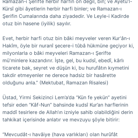
Ramazan-ı Şerifte herbir harfin on değil, bin; ve Âyetü'l-
Kürsî gibi âyetlerin herbir harfi binler; ve Ramazan-ı
Şerifin Cumalarında daha ziyadedir. Ve Leyle-i Kadirde
otuz bin hasene (iyilik) sayılır.
Evet, herbir harfi otuz bin bâki meyveler veren Kur'ân-ı
Hakîm, öyle bir nuranî şecere-i tûbâ hükmüne geçiyor ki,
milyonlarla o bâki meyveleri Ramazan-ı Şerifte
mü'minlere kazandırır. İşte, gel, bu kudsî, ebedî, kârlı
ticarete bak, seyret ve düşün ki, bu hurufâtın kıymetini
takdir etmeyenler ne derece hadsiz bir hasârette
olduğunu anla.” (Mektubat, Ramazan Risalesi)
Üstad, Yirmi Sekizinci Lem’a’da “Kün fe yekün” ayetini
tefsir eden “Kâf-Nun” bahsinde kudsî Kur’an harflerinin
maddî tesirlere de Allah’ın izniyle sahib olabildiğini derin
tahkikat içerisinde anlatır ve mevzuyu şöyle bitirir:
“Mevcudât-ı havâiye (hava varlıkları) olan hurûfât