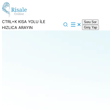
CTRL+K KISA YOLU İLE
Soru Sor
HIZLICA ARAYIN
Giriş Yap