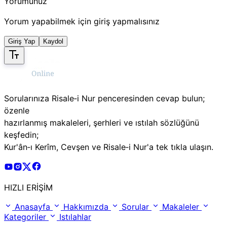
Yorumunuz
Yorum yapabilmek için giriş yapmalısınız
Giriş Yap
Kaydol
Sorularınıza Risale‑i Nur penceresinden cevap bulun;
özenle
hazırlanmış makaleleri, şerhleri ve ıstılah sözlüğünü
keşfedin;
Kur'ân‑ı Kerîm, Cevşen ve Risale‑i Nur'a tek tıkla ulaşın.
Risale Online Youtube Hesabı
Risale Online Instagram Hesabı
Risale Online X Hesabı
Risale Online Facebook Hesabı
HIZLI ERİŞİM
Anasayfa
Hakkımızda
Sorular
Makaleler
Kategoriler
Istılahlar