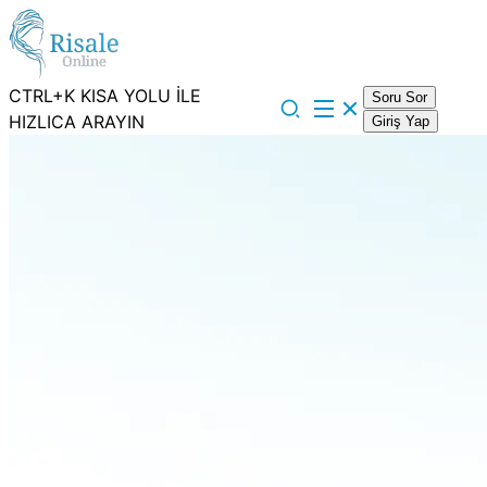
CTRL+K KISA YOLU İLE
Soru Sor
HIZLICA ARAYIN
Giriş Yap