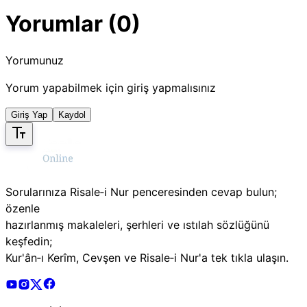
Yorumlar (0)
Yorumunuz
Yorum yapabilmek için giriş yapmalısınız
Giriş Yap
Kaydol
Sorularınıza Risale‑i Nur penceresinden cevap bulun;
özenle
hazırlanmış makaleleri, şerhleri ve ıstılah sözlüğünü
keşfedin;
Kur'ân‑ı Kerîm, Cevşen ve Risale‑i Nur'a tek tıkla ulaşın.
Risale Online Youtube Hesabı
Risale Online Instagram Hesabı
Risale Online X Hesabı
Risale Online Facebook Hesabı