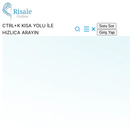
CTRL+K KISA YOLU İLE
Soru Sor
HIZLICA ARAYIN
Giriş Yap