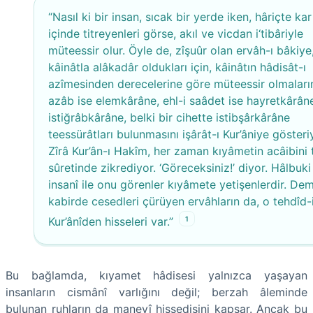
“Nasıl ki bir insan, sıcak bir yerde iken, hâriçte kar
içinde titreyenleri görse, akıl ve vicdan i‘tibâriyle
müteessir olur. Öyle de, zîşuûr olan ervâh-ı bâkiye
kâinâtla alâkadâr oldukları için, kâinâtın hâdisât-ı
azîmesinden derecelerine göre müteessir olmalarını
azâb ise elemkârâne, ehl-i saâdet ise hayretkârân
istiğrâbkârâne, belki bir cihette istibşârkârâne
teessürâtları bulunmasını işârât-ı Kur’âniye gösteri
Zîrâ Kur’ân-ı Hakîm, her zaman kıyâmetin acâibini 
sûretinde zikrediyor. ‘Göreceksiniz!’ diyor. Hâlbuki
insanî ile onu görenler kıyâmete yetişenlerdir. De
kabirde cesedleri çürüyen ervâhların da, o tehdîd-
1
Kur’ânîden hisseleri var.”
Bu bağlamda, kıyamet hâdisesi yalnızca yaşayan
insanların cismânî varlığını değil; berzah âleminde
bulunan ruhların da manevî hissedişini kapsar. Ancak bu