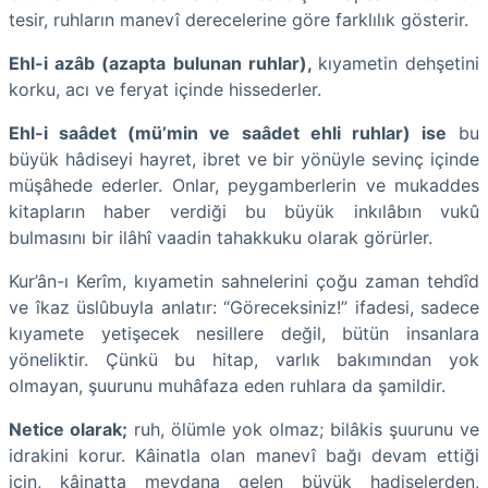
tesir, ruhların manevî derecelerine göre farklılık gösterir.
Ehl-i azâb (azapta bulunan ruhlar),
kıyametin dehşetini
korku, acı ve feryat içinde hissederler.
Ehl-i saâdet (mü’min ve saâdet ehli ruhlar) ise
bu
büyük hâdiseyi hayret, ibret ve bir yönüyle sevinç içinde
müşâhede ederler. Onlar, peygamberlerin ve mukaddes
kitapların haber verdiği bu büyük inkılâbın vukû
bulmasını bir ilâhî vaadin tahakkuku olarak görürler.
Kur’ân-ı Kerîm, kıyametin sahnelerini çoğu zaman tehdîd
ve îkaz üslûbuyla anlatır: “Göreceksiniz!” ifadesi, sadece
kıyamete yetişecek nesillere değil, bütün insanlara
yöneliktir. Çünkü bu hitap, varlık bakımından yok
olmayan, şuurunu muhâfaza eden ruhlara da şamildir.
Netice olarak;
ruh, ölümle yok olmaz; bilâkis şuurunu ve
idrakini korur. Kâinatla olan manevî bağı devam ettiği
için, kâinatta meydana gelen büyük hadiselerden,