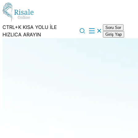
CTRL+K KISA YOLU İLE
Soru Sor
HIZLICA ARAYIN
Giriş Yap