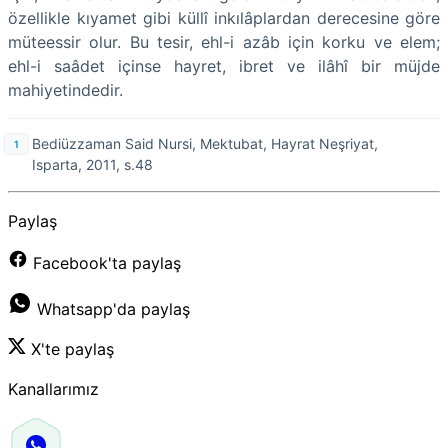
özellikle kıyamet gibi küllî inkılâplardan derecesine göre
müteessir olur. Bu tesir, ehl-i azâb için korku ve elem;
ehl-i saâdet içinse hayret, ibret ve ilâhî bir müjde
mahiyetindedir.
Bediüzzaman Said Nursi, Mektubat, Hayrat Neşriyat,
Isparta, 2011, s.48
Paylaş
Facebook'ta paylaş
Whatsapp'da paylaş
X'te paylaş
Kanallarımız