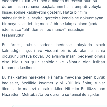
vicdanen üzülür ve rûhen o hâlden müteessir olur. Bu
durum, insan ruhunun başkalarının hâlini empati yoluyla
hissedebilme kabiliyetini gösterir. Hattâ bir film
sahnesinde bile, seyirci gerçekte kendisine dokunmayan
bir acıyı hissedebilir; meselâ birine kılıç saplandığında
istemsizce “ah!” demesi, bu manevî hissedişin
tezâhürüdür.
Bu örnek, ruhun sadece bedensel olaylarla sınırlı
kalmadığını, şuurî ve vicdanî bir idrak alanına sahip
olduğunu ortaya koyar. Dolayısıyla insan, bedenen ölmüş
olsa bile ruhu şuur sahibidir ve kâinatla olan irtibatı
tamamen kesilmez.
Bu hakikatten hareketle, kâinatta meydana gelen büyük
hadiseler, özellikle kıyamet gibi küllî inkılâplar, ruhlar
âlemini de manevî olarak etkiler. Nitekim Bediüzzaman
Hazretleri, Mektubât’ta bu durumu şu temsil ile açıklar: