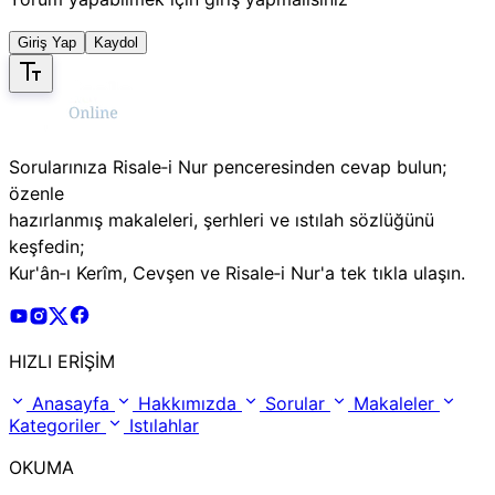
Giriş Yap
Kaydol
Sorularınıza Risale‑i Nur penceresinden cevap bulun;
özenle
hazırlanmış makaleleri, şerhleri ve ıstılah sözlüğünü
keşfedin;
Kur'ân‑ı Kerîm, Cevşen ve Risale‑i Nur'a tek tıkla ulaşın.
Risale Online Youtube Hesabı
Risale Online Instagram Hesabı
Risale Online X Hesabı
Risale Online Facebook Hesabı
HIZLI ERİŞİM
Anasayfa
Hakkımızda
Sorular
Makaleler
Kategoriler
Istılahlar
OKUMA