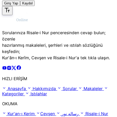
Giriş Yap
Kaydol
Sorularınıza Risale‑i Nur penceresinden cevap bulun;
özenle
hazırlanmış makaleleri, şerhleri ve ıstılah sözlüğünü
keşfedin;
Kur'ân‑ı Kerîm, Cevşen ve Risale‑i Nur'a tek tıkla ulaşın.
Risale Online Youtube Hesabı
Risale Online Instagram Hesabı
Risale Online X Hesabı
Risale Online Facebook Hesabı
HIZLI ERİŞİM
Anasayfa
Hakkımızda
Sorular
Makaleler
Kategoriler
Istılahlar
OKUMA
Kur'an-ı Kerim
Cevşen
رساله نور
Risale-i Nur