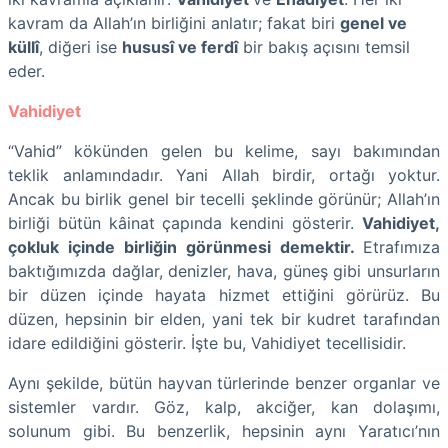
kavram da Allah’ın birliğini anlatır; fakat biri
genel ve
küllî
, diğeri ise
hususî ve ferdî
bir bakış açısını temsil
eder.
Vahidiyet
“Vahid” kökünden gelen bu kelime, sayı bakımından
teklik anlamındadır. Yani Allah birdir, ortağı yoktur.
Ancak bu birlik genel bir tecelli şeklinde görünür; Allah’ın
birliği bütün kâinat çapında kendini gösterir.
Vahidiyet,
çokluk içinde birliğin görünmesi demektir.
Etrafımıza
baktığımızda dağlar, denizler, hava, güneş gibi unsurların
bir düzen içinde hayata hizmet ettiğini görürüz. Bu
düzen, hepsinin bir elden, yani tek bir kudret tarafından
idare edildiğini gösterir. İşte bu, Vahidiyet tecellisidir.
Aynı şekilde, bütün hayvan türlerinde benzer organlar ve
sistemler vardır. Göz, kalp, akciğer, kan dolaşımı,
solunum gibi. Bu benzerlik, hepsinin aynı Yaratıcı’nın