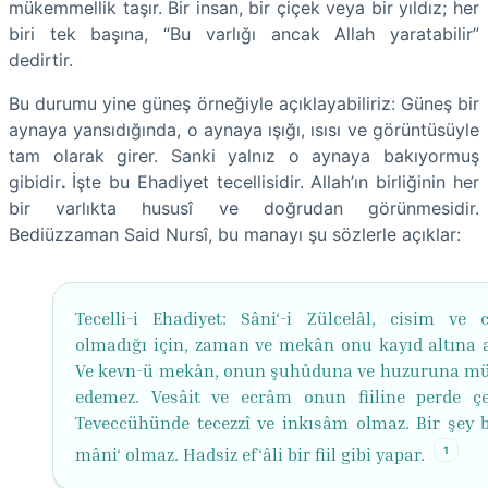
mükemmellik taşır. Bir insan, bir çiçek veya bir yıldız; her
biri tek başına, “Bu varlığı ancak Allah yaratabilir”
dedirtir.
Bu durumu yine güneş örneğiyle açıklayabiliriz: Güneş bir
aynaya yansıdığında, o aynaya ışığı, ısısı ve görüntüsüyle
tam olarak girer. Sanki yalnız o aynaya bakıyormuş
gibidir
.
İşte bu Ehadiyet tecellisidir.
Allah’ın birliğinin her
bir varlıkta hususî ve doğrudan görünmesidir.
Bediüzzaman Said Nursî, bu manayı şu sözlerle açıklar:
Tecelli-i Ehadiyet: Sâni‘-i Zülcelâl, cisim ve 
olmadığı için, zaman ve mekân onu kayıd altına 
Ve kevn-ü mekân, onun şuhûduna ve huzuruna m
edemez. Vesâit ve ecrâm onun fiiline perde ç
Teveccühünde tecezzî ve inkısâm olmaz. Bir şey b
1
mâni‘ olmaz. Hadsiz ef‘âli bir fiil gibi yapar.