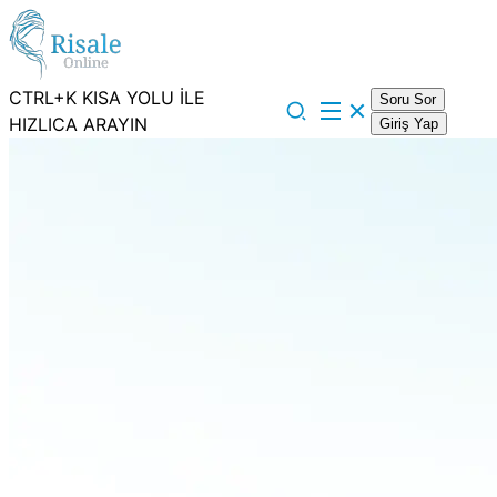
CTRL+K KISA YOLU İLE
Soru Sor
HIZLICA ARAYIN
Giriş Yap