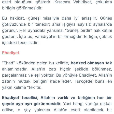
eseri olduğunu gösterir. Kısacası Vahidiyet, çoklukta
birliğin görünmesidir.
Bu hakikat, güneş misaliyle daha iyi anlaşılır. Güneş
gökyüzünde bir tanedir; ama ışığıyla sayısız aynalarda
görünür. Her aynadaki yansıma, “Güneş birdir” hakikatini
gösterir. İşte bu, Vahidiyet’in bir örneğidir. Birliğin, çokluk
içindeki tecellisidir.
Ehadiyet
“Ehad” kökünden gelen bu kelime,
benzeri olmayan tek
anlamındadır. Allah’ın zatı hiçbir şekilde bölünmez,
parçalanmaz ve eşi yoktur. Bu yönüyle Ehadiyet, Allah’ın
zatının mutlak birliğini ifade eder. Türkçede buna en
yakın kelime “tek”tir.
Ehadiyet tecellisi, Allah’ın varlık ve birliğinin her bir
şeyde ayrı ayrı görünmesidir.
Yani hangi varlığa dikkat
edilse, o şey yalnızca Allah’ın eseri olabilecek bir