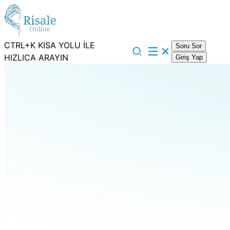
CTRL+K KISA YOLU İLE
Soru Sor
HIZLICA ARAYIN
Giriş Yap